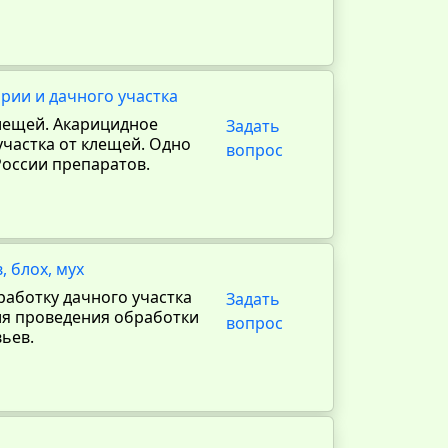
рии и дачного участка
лещей. Акарицидное
Задать
участка от клещей. Одно
вопрос
России препаратов.
 блох, мух
работку дачного участка
Задать
для проведения обработки
вопрос
вьев.