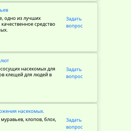
вьев
е, одно из лучших
Задать
и качественное средство
вопрос
ых.
олют
ососущих насекомых для
Задать
сов клещей для людей в
вопрос
тожения насекомых.
муравьев, клопов, блох,
Задать
вопрос