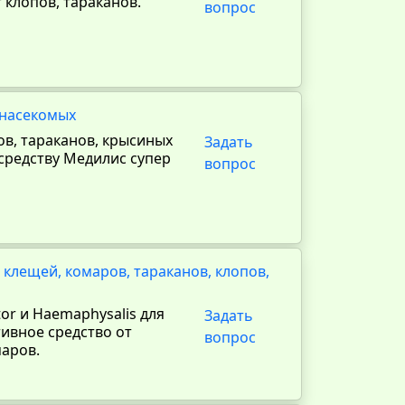
 клопов, тараканов.
вопрос
 насекомых
ов, тараканов, крысиных
Задать
средству Медилис супер
вопрос
 клещей, комаров, тараканов, клопов,
or и Haemaphysalis для
Задать
ивное средство от
вопрос
маров.