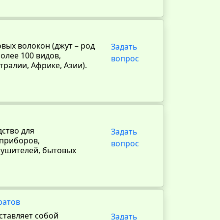
вых волокон (джут – род
Задать
олее 100 видов,
вопрос
ралии, Африке, Азии).
дство для
Задать
 приборов,
вопрос
тушителей, бытовых
ратов
ставляет собой
Задать