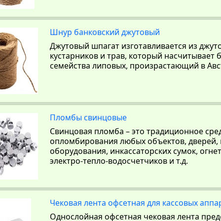
Шнур банковский джутовый
Джутовый шпагат изготавливается из джуто
кустарников и трав, который насчитывает б
семейства липовых, произрастающий в Авст
Пломбы свинцовые
Свинцовая пломба – это традиционное сре
опломбирования любых объектов, дверей,
оборудования, инкассаторских сумок, огне
электро-тепло-водосчетчиков и т.д.
Чековая лента офсетная для кассовых аппа
Однослойная офсетная чековая лента пред