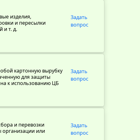
вые изделия,
Задать
ровки и пересылки
вопрос
и т. д.
 собой картонную вырубку
Задать
наченную для защиты
вопрос
ьна к использованию ЦБ
сбора и перевозки
Задать
ы организации или
вопрос