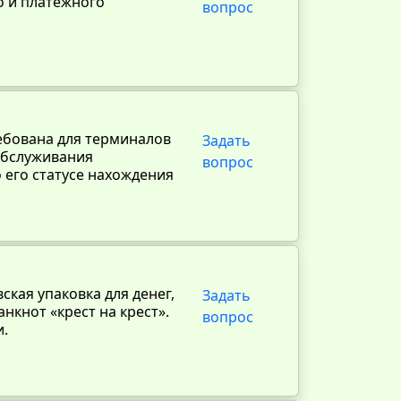
о и платежного
вопрос
ебована для терминалов
Задать
 обслуживания
вопрос
 его статусе нахождения
ская упаковка для денег,
Задать
нкнот «крест на крест».
вопрос
и.