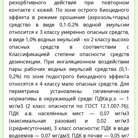
резорбтивного действия при повторном
контакте с кожей. По зоне острого биоцидного
эффекта в режиме орошения (аэрозоль+пары)
средство в виде 0,1-0,2% водной эмульсии
относится к 3 классу умеренно опасных средств,
в виде 1,0% водных эмульсий - ко 2 классу высоко
опасных средств в соответствии с
Классификацией степени опасности средств
дезинсекции. При ингаляционном воздействии
пары рабочих водных эмульсий средства (0,1-
0,2%) по зоне подострого биоцидного эффекта
относятся к 4 классу мало опасных средств. Для
перметрина установлены гигиенические
нормативы в окружающей среде: ПДКв.р.з. — 1
мг/м3 (2 класс опасности по ГОСТ 12.1.007-76);
ПДК а.в. населённых мест — 0,07 мг/м3
(максимальная разовая) и 0,02 мг/м3
(среднесуточная), 3 класс опасности; ПДК в воде
водоемов — 0,07 мг/дм3; ПДК в почве — 0,05 мг/