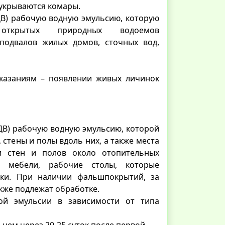
 укрываются комары.
ДВ) рабочую водную эмульсию, которую
открытых природных водоемов
 подвалов жилых домов, сточных вод,
казаниям – появлении живых личинок
ДВ) рабочую водную эмульсию, которой
стены и полы вдоль них, а также места
и стен и полов около отопительных
 мебели, рабочие столы, которые
ки. При наличии фальшпокрытий, за
кже подлежат обработке.
ой эмульсии в зависимости от типа
чем через 20-25 суток после первой.