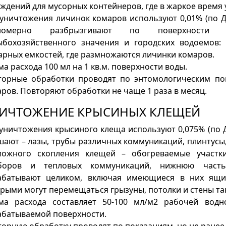
ждений для мусорных контейнеров, где в жаркое время
уничтожения личинок комаров используют 0,01% (по 
номерно разбрызгивают по поверхности 
ыбохозяйственного значения и городских водоемов:
рных емкостей, где размножаются личинки комаров.
а расхода 100 мл на 1 кв.м. поверхности воды.
торные обработки проводят по энтомологическим по
ров. Повторяют обработки не чаще 1 раза в месяц.
ИЧТОЖЕНИЕ КРЫСИНЫХ КЛЕЩЕЙ
уничтожения крысиного клеща используют 0,075% (по 
ают – лазы, трубы различных коммуникаций, плинтусы, 
можного скопления клещей – обогреваемые участк
боров и тепловых коммуникаций, нижнюю часть
абатывают целиком, включая имеющиеся в них ящи
рыми могут перемещаться грызуны, потолки и стены та
ма расхода составляет 50-100 мл/м2 рабочей водн
абатываемой поверхности.
орную обработку проводят по показаниям, но не ранее, 