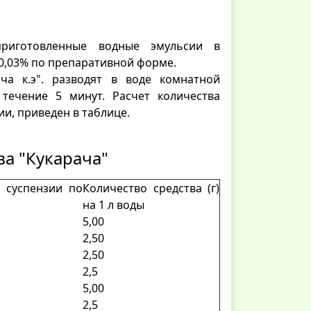
риготовленные водные эмульсии в
и 0,03% по препаративной форме.
ча к.э". разводят в воде комнатной
течение 5 минут. Расчет количества
й эмульсии, приведен в таблице.
а "Кукарача"
 суспензии по
Количество средства (г)
на 1 л воды
5,00
2,50
2,50
2,5
5,00
2,5