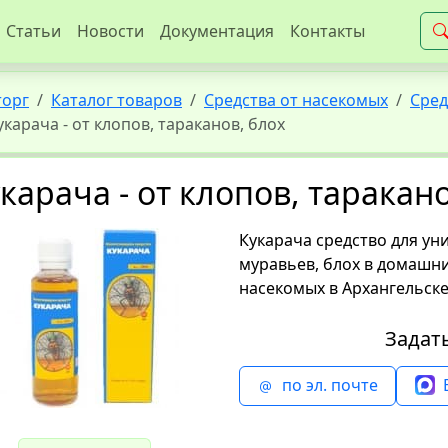
Статьи
Новости
Документация
Контакты
торг
Каталог товаров
Средства от насекомых
Сред
укарача - от клопов, тараканов, блох
карача - от клопов, таракан
Кукарача средство для ун
муравьев, блох в домашни
насекомых в Архангельске
Задат
по эл. почте