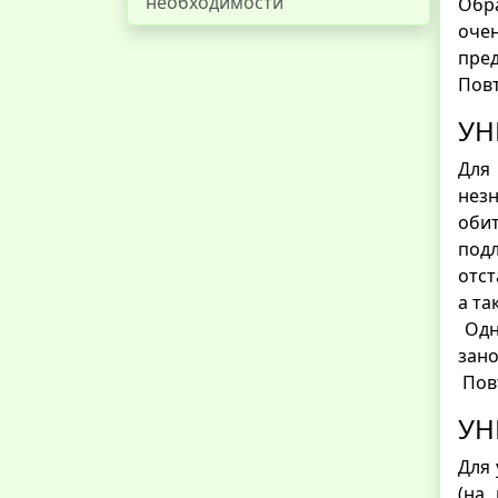
необходимости
Обр
оче
пред
Повт
УН
Для
нез
оби
под
отст
а та
Одн
зано
Пов
УН
Для 
(на