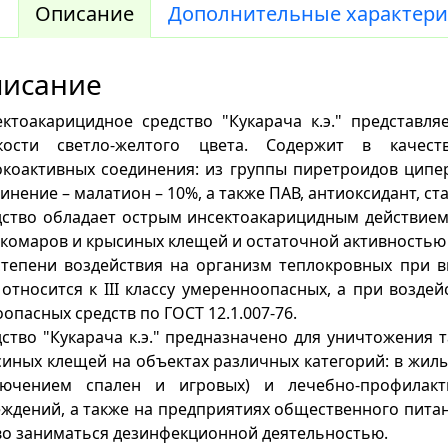
Описание
Дополнительные характери
исание
ктоакарицидное средство "Кукарача к.э." представл
кости светло-желтого цвета. Содержит в качес
окоактивных соединения: из группы пиретроидов ципе
инение – малатион – 10%, а также ПАВ, антиоксидант, с
ство обладает острым инсектоакарицидным действием 
 комаров и крысиных клещей и остаточной активностью 
тепени воздействия на организм теплокровных при в
" относится к III классу умеренноопасных, а при возде
опасных средств по ГОСТ 12.1.007-76.
ство "Кукарача к.э." предназначено для уничтожения т
иных клещей на объектах различных категорий: в жилы
лючением спален и игровых) и лечебно-профилакт
ждений, а также на предприятиях общественного пит
во заниматься дезинфекционной деятельностью.