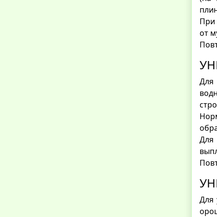
плин
При
от м
Повт
УН
Для
вод
стро
Нор
обр
Для
выпл
Пов
УН
Для 
оро