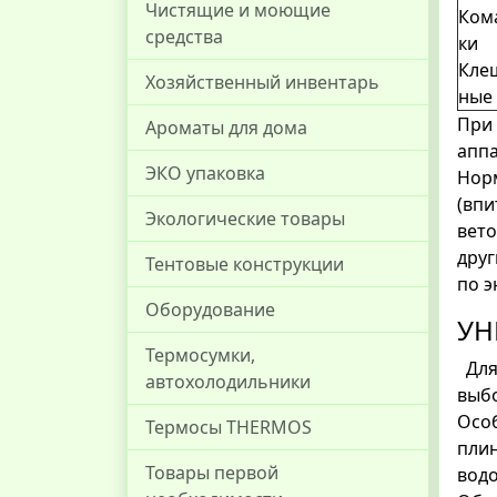
Чистящие и моющие
Ком
средства
ки
Кле
Хозяйственный инвентарь
ны
При 
Ароматы для дома
апп
ЭКО упаковка
Норм
(впи
Экологические товары
вето
друг
Тентовые конструкции
по э
Оборудование
УН
Термосумки,
Для
автохолодильники
выбо
Осо
Термосы THERMOS
пли
Товары первой
водо