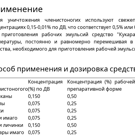
именение
 уничтожения членистоногих используют свежеп
ентрациях 0,15-0,01% по ДВ, что соответствует 0,5% ил
 приготовления рабочих эмульсий средство "Кукара
пературы, постоянно и равномерно перемешивая в 
дства, необходимого для приготовления рабоче
особ применения и дозировка средств
Концен­трация
Концентрация (%) рабочей
нистоногого
(%) по ДВ
препаратив­ной форме
аканы
0,150
0,50
пы
0,075
0,25
хи
0,075
0,25
и имаго
0,075
0,25
и личинки
0,150
0,50
ары имаго
0,075
0,25