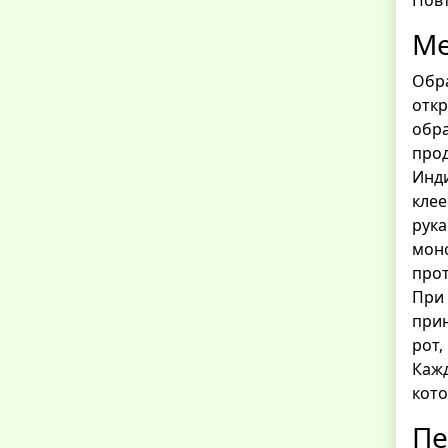
Ме
Обра
откр
обр
прод
Инди
кле
рук
моно
прот
При 
при
рот,
Кажд
кото
Пе