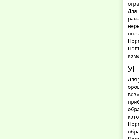
огра
Для 
рав
нер
пожа
Норм
Пов
кома
УН
Для 
орош
воз
при
обр
кото
Нор
обр
Повт