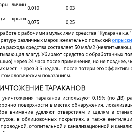
ары личин­
0,010
0,03
щи крыси­
0,075
0,25
е
работе с рабочими эмульсиями средства "Кукарача к.э
аратуру различных марок желательно польский
опрыски
а расхода средства составляет 50 мл/м2 (невпитывающа
тывающая влагу). Убирают средство с обработанных по
шью) через 24 часа после применения, но не позднее, че
их мест - через 3-5 недель - после потери его эффекти
нтомологическим показаниям.
ИЧТОЖЕНИЕ ТАРАКАНОВ
 уничтожения тараканов используют 0,15% (по ДВ) р
рочно поверхности в местах обнаружения, локализац
бое внимание уделяют отверстиям и щелям в стенах,
нтусов, в облицовочных покрытиях, а также вентиляц
проводной, отопительной и канализационной и канали