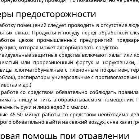
ры предосторожности
ботку помещений следует проводить в отсутствие люд
ытых окнах. Продукты и посуду перед обработкой сле
аботке цехов промышленных предприятий предвар
укцию, которая может адсорбировать средство.
видуальные защитные средства включают: халат или к
енчатый или прорезиненный фартук и нарукавники, 
авицы хлопчатобумажные с пленочным покрытием, гер
блок), респираторы универсальные с противогазовым п
ивогаз и др.)
работе со средством обязательно соблюдать правила
нимать пищу и пить в обрабатываемом помещении. П
 вымыть руки и лицо водой с мылом.
ые 45-50 минут работы со средством необходимо дел
рого обязательно выйти на свежий воздух, сняв халат, 
рвая помощь при отравлении