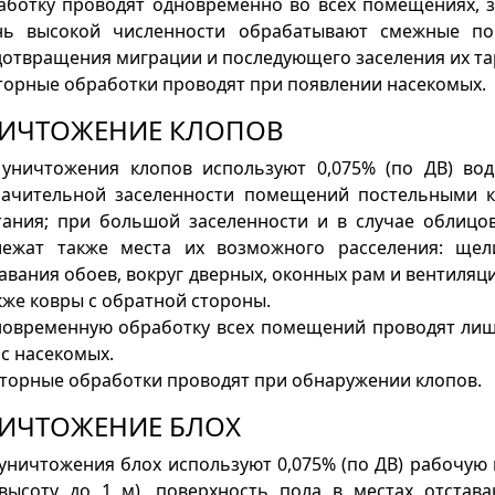
аботку проводят одновременно во всех помещениях, з
нь высокой численности обрабатывают смежные по
отвращения миграции и последующего заселения их та
орные обработки проводят при появлении насекомых.
ИЧТОЖЕНИЕ КЛОПОВ
 уничтожения клопов используют 0,075% (по ДВ) во
начительной заселенности помещений постельными 
тания; при большой заселенности и в случае облицов
лежат также места их возможного расселения: щел
авания обоев, вокруг дверных, оконных рам и вентиляц
кже ковры с обратной стороны.
овременную обработку всех помещений проводят лиш
с насекомых.
торные обработки проводят при обнаружении клопов.
ИЧТОЖЕНИЕ БЛОХ
уничтожения блох используют 0,075% (по ДВ) рабочу
 высоту до 1 м), поверхность пола в местах отстав