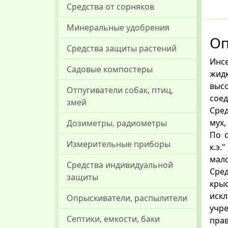
Средства от сорняков
Минеральные удобрения
Оп
Средства защиты растений
Инсе
Садовые компостеры
жид
выс
Отпугиватели собак, птиц,
соед
змей
Сред
мух,
Дозиметры, радиометры
По с
Измерительные приборы
к.э.
мало
Средства индивидуальной
Сред
защиты
крыс
иск
Опрыскиватели, распылители
учре
Септики, емкости, баки
пра