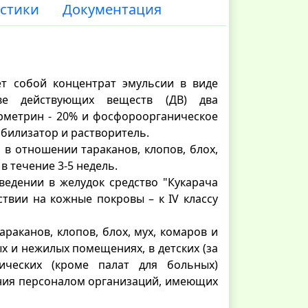
стики
Документация
яет собой концентрат эмульсии в виде
тве действующих веществ (ДВ) два
рметрин - 20% и фосфороорганическое
табилизатор и растворитель.
в отношении тараканов, клопов, блох,
в течение 3-5 недель.
ведении в желудок средство "Кукарача
йствии на кожные покровы – к IV классу
араканов, клопов, блох, мух, комаров и
х и нежилых помещениях, в детских (за
ических (кроме палат для больных)
ания персоналом организаций, имеющих