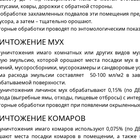
тусами, ковры, дорожки с обратной стороны.
 обработке захламленных подвалов эти помещения пр
усора, а затем – тщательно орошают.
орные обработки проводят по энтомологическим пока
ИЧТОЖЕНИЕ МУХ
 уничтожения имаго комнатных или других видов му
ную эмульсию, которой орошают места посадки мух в
ений, мусоросборники, мусорокамеры и сандворовые ус
ма расхода эмульсии составляет 50-100 мл/м2 в за
абатываемой поверхности.
 уничтожения личинок мух обрабатывают 0,15% (по ДВ
ода (выгребные ямы, отходы, пищевые отбросы) с интерв
торные обработки проводят при появлении окрыленных
ИЧТОЖЕНИЕ КОМАРОВ
уничтожения имаго комаров используют 0,075% (по Д
шают места посадки комаров в помещении, а также 