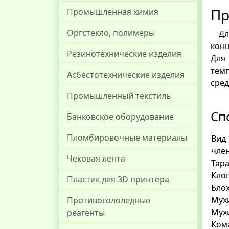
Пр
Промышленная химия
Оргстекло, полимеры
Для
конц
Резинотехнические изделия
Для
тем
Асбестотехнические изделия
сре
Промышленный текстиль
Сп
Банковское оборудование
Пломбировочные материалы
Вид
чле
Чековая лента
Тар
Кло
Пластик для 3D принтера
Бло
Мух
Противогололедные
Мух
реагенты
Ком