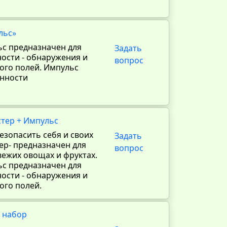
льс»
ьс предназначен для
Задать
ости - обнаружения и
вопрос
ого полей. Импульс
енности
стер + Импульс
езопасить себя и своих
Задать
тер- предназначен для
вопрос
вежих овощах и фруктах.
ьс предназначен для
ости - обнаружения и
ого полей.
 набор