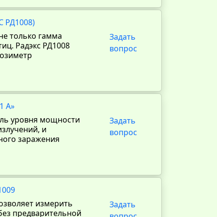
С РД1008)
не только гамма
Задать
тиц. Радэкс РД1008
вопрос
дозиметр
1 А»
оль уровня мощности
Задать
излучений, и
вопрос
ного заражения
1009
озволяет измерить
Задать
 без предварительной
вопрос