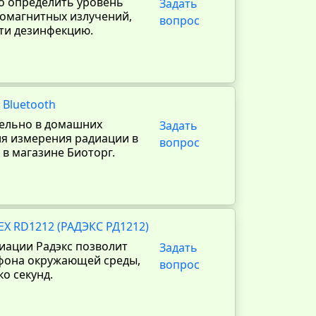
 определить уровень
Задать
ромагнитных излучений,
вопрос
сти дезинфекцию.
Bluetooth
тельно в домашних
Задать
для измерения радиации в
вопрос
 в магазине Биоторг.
X RD1212 (РАДЭКС РД1212)
иации Радэкс позволит
Задать
фона окружающей среды,
вопрос
о секунд.