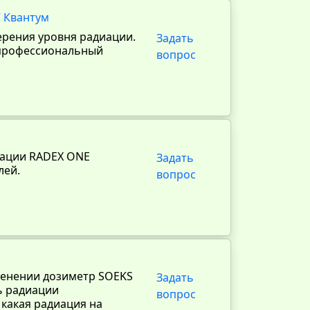
 Квантум
ерения уровня радиации.
Задать
 профессиональный
вопрос
ации RADEX ONE
Задать
лей.
вопрос
менении дозиметр SOEKS
Задать
ь радиации
вопрос
 какая радиация на