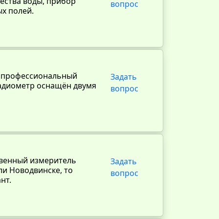
чества воды, прибор
вопрос
х полей.
- профессиональный
Задать
Радиометр оснащён двумя
вопрос
твенный измеритель
Задать
ли Новодвинске, то
вопрос
нт.