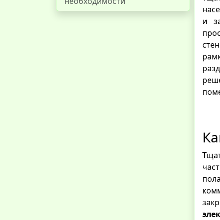
необходимости
насе
и з
прос
стен
рамк
раз
реш
пом
Ка
Тщат
част
пол
ком
зак
эле