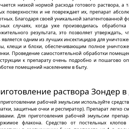
чается низкой нормой расхода готового раствора, а т
ых поверхностях и не повреждает их, препарат абсол
тных. Благодаря своей уникальной запатентованной фо
жных случаях, когда уже производилась обработка
жительного результата, это позволяет утверждать, 
 является одним из лучших инсектицидов для уничтоже
пы, клещи и блохи, обеспечивающим полное уничтоже
нки. Проведение самостоятельной обработки помещени
нструкции к препарату очень подробно и пошагово оп
ботке помещений населением в быту.
иготовление раствора Зондер в
приготовлении рабочей эмульсии используйте средст
атки, защитные очки и респиратор). Препарат легко 
тавами. Для приготовления рабочей эмульсии препа
ержимое флакона. Средство от постельных клопов 