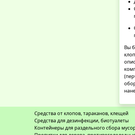
Вы б
клоп
опис
ком
(пер
обор
нане
Средства от клопов, тараканов, клещей
Средства для дезинфекции, биотуалеты
Контейнеры для раздельного сбора мусор
Пропитки для дерева, противогололедны