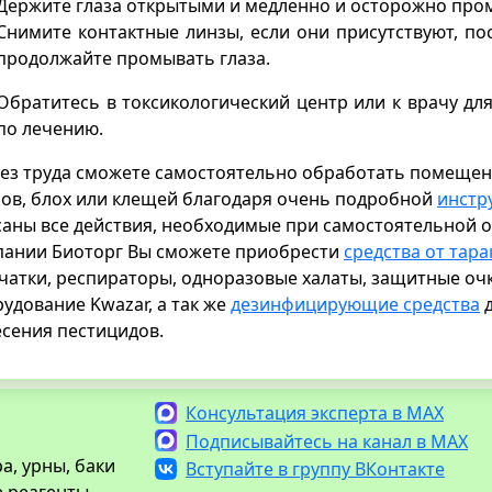
Держите глаза открытыми и медленно и осторожно пром
Снимите контактные линзы, если они присутствуют, по
продолжайте промывать глаза.
Обратитесь в токсикологический центр или к врачу д
по лечению.
ез труда сможете самостоятельно обработать помещен
ов, блох или клещей благодаря очень подробной
инстр
аны все действия, необходимые при самостоятельной об
пании Биоторг Вы сможете приобрести
средства от тар
чатки, респираторы, одноразовые халаты, защитные о
удование Kwazar, а так же
дезинфицирующие средства
д
сения пестицидов.
Консультация эксперта в MAX
Подписывайтесь на канал в MAX
а, урны, баки
Вступайте в группу ВКонтакте
е реагенты