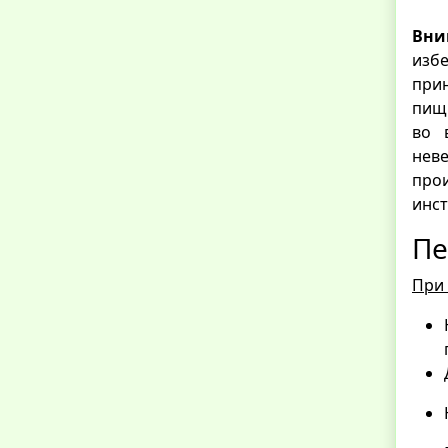
Вни
избе
прин
пищи
во 
нев
прои
инст
Пе
При