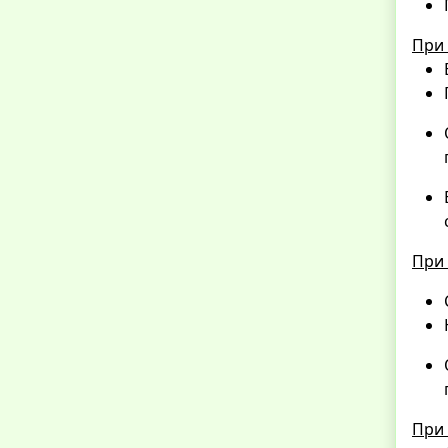
При 
При 
При 