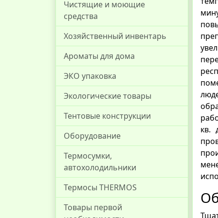
тем
Чистящие и моющие
мин
средства
пов
пре
Хозяйственный инвентарь
увел
Ароматы для дома
пер
рес
ЭКО упаковка
поме
люд
Экологические товары
обр
Тентовые конструкции
рабо
кв.
Оборудование
пров
прои
Термосумки,
мен
автохолодильники
исп
Термосы THERMOS
Об
Товары первой
Тща