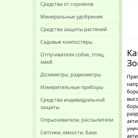
Средства от сорняков
Минеральные удобрения
Средства защиты растений
Садовые компостеры
Ка
Отпугиватели собак, птиц,
Зо
змей
Дозиметры, радиометры
Преп
напр
Измерительные приборы
бор
высо
Средства индивидуальной
бор
защиты
раз
Опрыскиватели, распылители
акт
уни
Септики, емкости, баки
акт