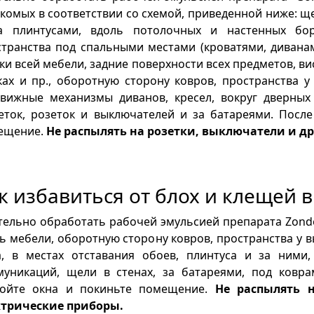
комых в соответствии со схемой, приведенной ниже: ще
а плинтусами, вдоль потолочных и настенных бор
транства под спальными местами (кроватями, диванам
ки всей мебели, задние поверхности всех предметов, ви
ах и пр., оборотную сторону ковров, пространства 
движные механизмы диванов, кресел, вокруг дверны
еток, розеток и выключателей и за батареями. После
ещение.
Не распылять на розетки, выключатели и д
к избавиться от блох и клещей 
ельно обработать рабочей эмульсией препарата Zonde
ь мебели, оборотную сторону ковров, пространства у 
а, в местах отставания обоев, плинтуса и за ними
муникаций, щели в стенах, за батареями, под ковр
ройте окна и покиньте помещение.
Не распылять 
ктрические приборы.