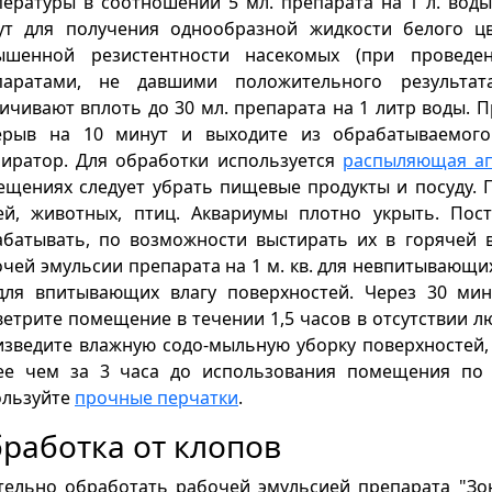
пературы в соотношении 5 мл. препарата на 1 л. вод
ут для получения однообразной жидкости белого ц
ышенной резистентности насекомых (при проведе
паратами, не давшими положительного результат
ичивают вплоть до 30 мл. препарата на 1 литр воды. 
ерыв на 10 минут и выходите из обрабатываемог
пиратор. Для обработки используется
распыляющая ап
щениях следует убрать пищевые продукты и посуду. 
ей, животных, птиц. Аквариумы плотно укрыть. Пос
абатывать, по возможности выстирать их в горячей в
чей эмульсии препарата на 1 м. кв. для невпитывающих
 для впитывающих влагу поверхностей. Через 30 ми
етрите помещение в течении 1,5 часов в отсутствии 
зведите влажную содо-мыльную уборку поверхностей, 
ее чем за 3 часа до использования помещения по 
ользуйте
прочные перчатки
.
работка от клопов
тельно обработать рабочей эмульсией препарата "Зо