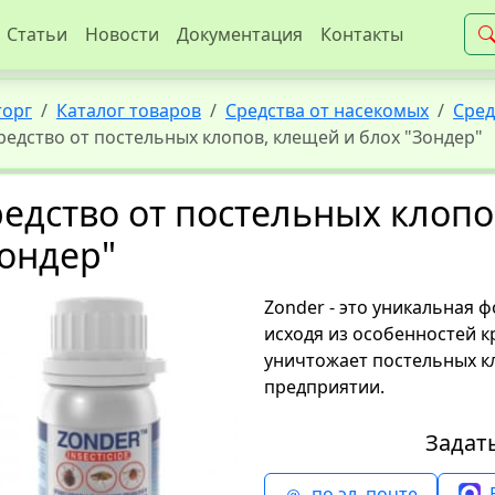
Статьи
Новости
Документация
Контакты
торг
Каталог товаров
Средства от насекомых
Сред
редство от постельных клопов, клещей и блох "Зондер"
едство от постельных клопо
ондер"
Zonder - это уникальная 
исходя из особенностей 
уничтожает постельных кл
предприятии.
Задат
по эл. почте