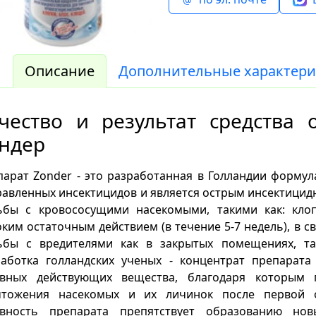
Описание
Дополнительные характери
чество и результат средства 
ндер
арат Zonder - это разработанная в Голландии формул
авленных инсектицидов и является острым инсектици
ьбы с кровососущими насекомыми, такими как: клоп
ким остаточным действием (в течение 5-7 недель), в с
ьбы с вредителями как в закрытых помещениях, та
работка голландских ученых - концентрат препарата
ивных действующих вещества, благодаря которым 
чтожения насекомых и их личинок после первой о
ивность препарата препятствует образованию но