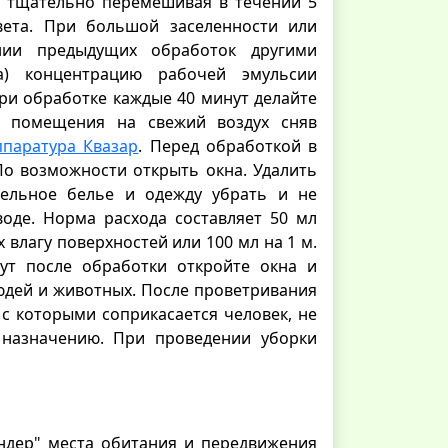
ы тщательно перемешивая в течении 5
вета. При большой заселенности или
нии предыдущих обработок другими
а) концентрацию рабочей эмульсии
При обработке каждые 40 минут делайте
о помещения на свежий воздух сняв
паратура Квазар
. Перед обработкой в
По возможности открыть окна. Удалить
тельное белье и одежду убрать и не
оде. Норма расхода составляет 50 мл
 влагу поверхностей или 100 мл на 1 м.
нут после обработки откройте окна и
людей и животных. После проветривания
с которыми соприкасается человек, не
назначению. При проведении уборки
ндер" места обитания и передвижения