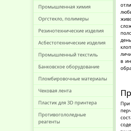
отли
Промышленная химия
люб
Оргстекло, полимеры
живо
сло
Резинотехнические изделия
поло
день
Асбестотехнические изделия
кло
личи
Промышленный текстиль
в и
Банковское оборудование
обра
Пломбировочные материалы
Пр
Чековая лента
Пластик для 3D принтера
При 
перч
Противогололедные
сос
реагенты
сод