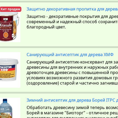
Защитно декоративная пропитка для дерева
Хит продаж
Защитно - декоративные покрытия для древ
современный и надежный способ сохранить
благородный цвет.
Санирующий антисептик для дерева ХМФ
Санирующий антисептик-консервант для з
древесины для внутренних и наружных рабо
древоточцев древесины с повышенной пр
условиях возможного развития домовых гр
(оздоровление) старой и частично загнивш
Зимний антисептик для дерева Борей ITPC до
Обработать древесину зимой теперь возм
Борей в магазине "Биоторг" - отличное р