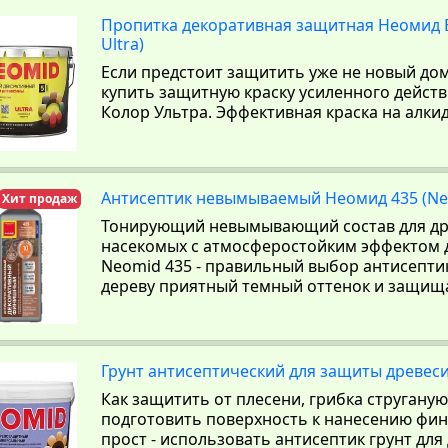
Пропитка декоративная защитная Неомид Б
Ultra)
Если предстоит защитить уже не новый дом
купить защитную краску усиленного действ
Колор Ультра. Эффективная краска на алки
Антисептик невымываемый Неомид 435 (Ne
Хит продаж
Тонирующий невымывающий состав для др
насекомых с атмосферостойким эффектом д
Neomid 435 - правильный выбор антисепти
дереву приятный темный оттенок и защищае
Грунт антисептический для защиты древес
Как защитить от плесени, грибка струганую
подготовить поверхность к нанесению фи
прост - использовать антисептик грунт для