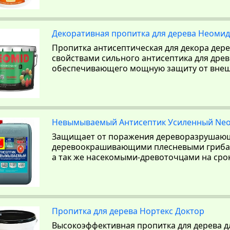
Декоративная пропитка для дерева Неомид Б
Пропитка антисептическая для декора дер
свойствами сильного антисептика для дре
обеспечивающего мощную защиту от внеш
Невымываемый Антисептик Усиленный Neo
Защищает от поражения дереворазрушаю
деревоокрашивающими плесневыми грибам
а так же насекомыми-древоточцами на срок 
Пропитка для дерева Нортекс Доктор
Высокоэффективная пропитка для дерева д