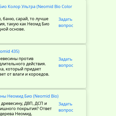
ио Колор Ультра (Neomid Bio Color
, баню, сарай, то лучше
Задать
ия, такую как Неомд Био
вопрос
дной основе.
omid 435)
евесины против
Задать
лительного действия.
вопрос
ка, который придает
т от влаги и короедов.
ины Неомид Био (Neomid Bio)
 древесину, ДВП, ДСП и
Задать
нишного покрытия? Ответ
вопрос
 дерева Неомид.