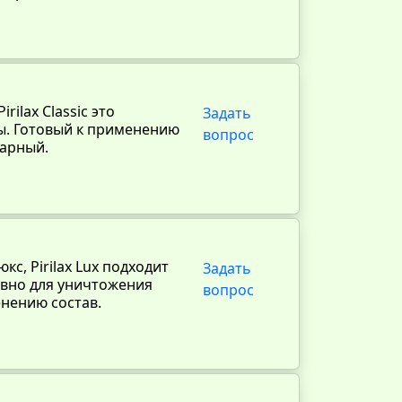
rilax Classic это
Задать
ы. Готовый к применению
вопрос
тарный.
с, Pirilax Lux подходит
Задать
ивно для уничтожения
вопрос
енению состав.