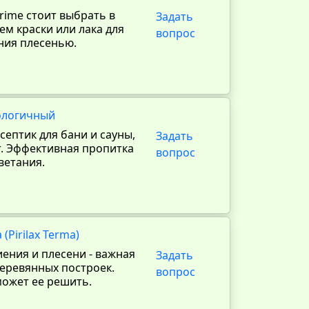
rime стоит выбрать в
Задать
м краски или лака для
вопрос
ния плесенью.
кологичный
ептик для бани и сауны,
Задать
т. Эффективная пропитка
вопрос
ветания.
Pirilax Terma)
иения и плесени - важная
Задать
деревянных построек.
вопрос
может ее решить.