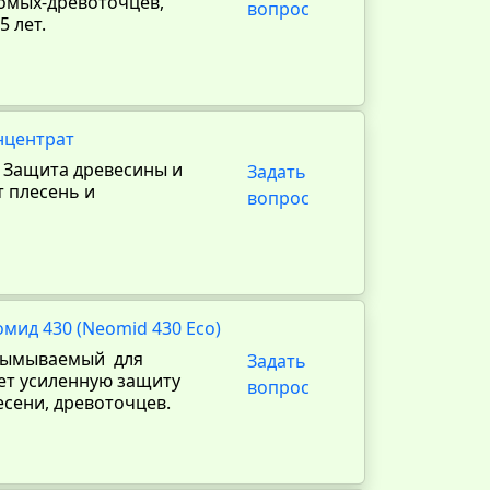
комых-древоточцев,
вопрос
5 лет.
нцентрат
. Защита древесины и
Задать
т плесень и
вопрос
мид 430 (Neomid 430 Eco)
овымываемый для
Задать
ет усиленную защиту
вопрос
есени, древоточцев.