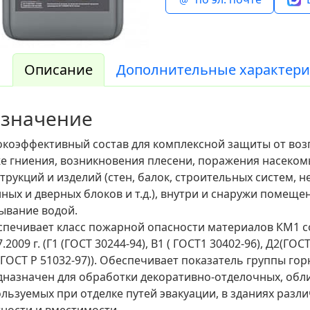
Описание
Дополнительные характери
значение
коэффективный состав для комплексной защиты от воз
е гниения, возникновения плесени, поражения насек
трукций и изделий (стен, балок, строительных систем, н
ных и дверных блоков и т.д.), внутри и снаружи помещ
ывание водой.
печивает класс пожарной опасности материалов КМ1 с
7.2009 г. (Г1 (ГОСТ 30244-94), В1 ( ГОСТ1 30402-96), Д2(ГОСТ
ГОСТ Р 51032-97)). Обеспечивает показатель группы гор
назначен для обработки декоративно-отделочных, обл
льзуемых при отделке путей эвакуации, в зданиях раз
ности и вместимости.