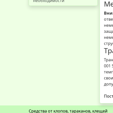
необходимости
Ме
Вни
отве
неме
защи
неме
стру
Тр
Тран
001 
темп
свои
допу
Пост
Средства от клопов, тараканов, клещей