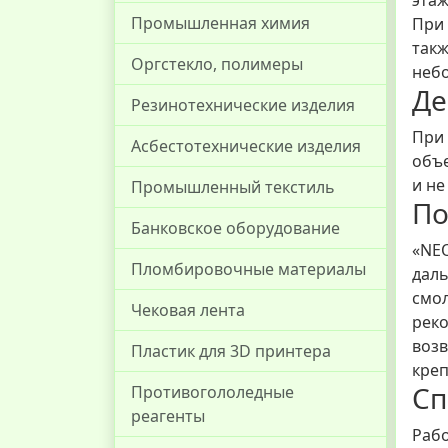
Промышленная химия
При 
такж
Оргстекло, полимеры
небо
Де
Резинотехнические изделия
При 
Асбестотехнические изделия
объ
и не
Промышленный текстиль
По
Банковское оборудование
«NEO
Пломбировочные материалы
даль
смол
Чековая лента
рек
возв
Пластик для 3D принтера
креп
Сп
Противогололедные
реагенты
Рабо