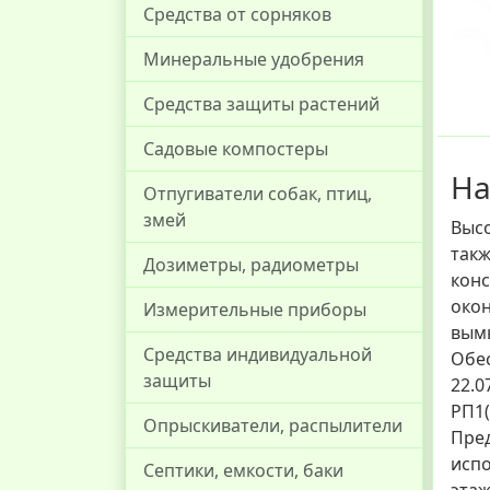
Средства от сорняков
Минеральные удобрения
Средства защиты растений
Садовые компостеры
На
Отпугиватели собак, птиц,
змей
Высо
такж
Дозиметры, радиометры
конс
окон
Измерительные приборы
вым
Средства индивидуальной
Обес
защиты
22.0
РП1(
Опрыскиватели, распылители
Пред
испо
Септики, емкости, баки
этаж