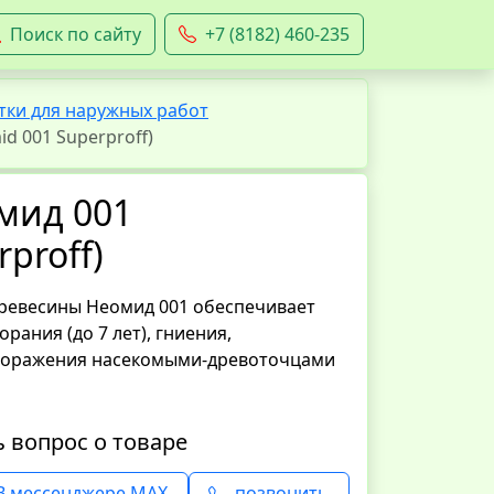
Поиск по сайту
+7 (8182) 460-235
ки для наружных работ
 001 Superproff)
мид 001
proff)
древесины Неомид 001 обеспечивает
рания (до 7 лет), гниения,
 поражения насекомыми-древоточцами
ь вопрос о товаре
В мессенджере MAX
позвонить