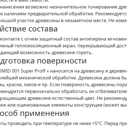
нанесении возможно незначительное тонирование древ
е наличием предварительной обработки. Рекомендуетс
льшой участок древесины в незаметном месте. Не изме
йствие состава
контакте с огнем защитный состав антипирена мгновенн
емный теплоизоляционный экран, перекрывающий досту
 дающий возможность древесине гореть.
дготовка поверхности
MID 001 Super Proff » наносится на древесину и дерев
нейшей механической обработке. Древесина должна быт
ы, краски, лаков и пр. Если поверхность древесины 
омендуется первоначально обработать их отбеливател
ращающим древесине естественный цвет. Не рекоменд
еж или оцинкованные элементы конструкции (может вы
особ применения
ты проводить при температуре не ниже +5°С. Перед п