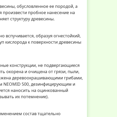
есины, обусловленное ее породой, а
я произвести пробное нанесение на
няет структуру древесины.
о вспучивается, образуя огнестойкий,
п кислорода к поверхности древесины
янные конструкции, не подвергающиеся
ь окорена и очищена от грязи, пыли,
поражена деревоокрашивающими грибами,
ем NEOMID 500, дезинфицирующим и
уется наносить на оцинкованный
зывать их потемнение).
рименением состав тщательно