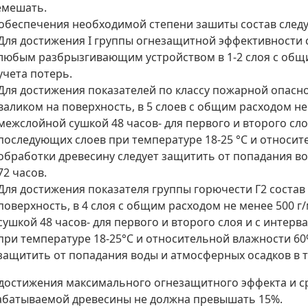
емешать.
обеспечения необходимой степени зашиты состав следу
Для достижения I группы огнезащитной эффективности с
любым разбрызгивающим устройством в 1-2 слоя с общим
учета потерь.
Для достижения показателей по классу пожарной опасно
валиком на поверхность, в 5 слоев с общим расходом не 
межслойной сушкой 48 часов- для первого и второго слоя
последующих слоев при температуре 18-25 °С и относит
обработки древесину следует защитить от попадания в
72 часов.
Для достижения показателя группы горючести Г2 состав
поверхность, в 4 слоя с общим расходом не менее 500 г/
сушкой 48 часов- для первого и второго слоя и с интерв
при температуре 18-25°С и относительной влажности 60
защитить от попадания воды и атмосферных осадков в т
достижения максимального огнезащитного эффекта и с
абатываемой древесины не должна превышать 15%.