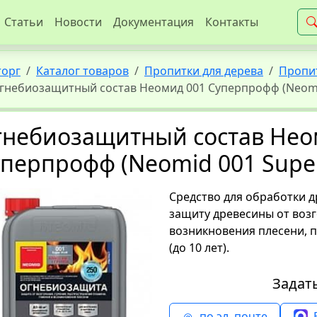
Статьи
Новости
Документация
Контакты
торг
Каталог товаров
Пропитки для дерева
Пропит
гнебиозащитный состав Неомид 001 Суперпрофф (Neomid
гнебиозащитный состав Нео
перпрофф (Neomid 001 Super
Средство для обработки 
защиту древесины от возго
возникновения плесени,
(до 10 лет).
Задат
по эл. почте