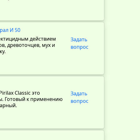
рал И 50
нсектицидным действием
Задать
в, древоточцев, мух и
вопрос
ку.
rilax Classic это
Задать
ы. Готовый к применению
вопрос
тарный.