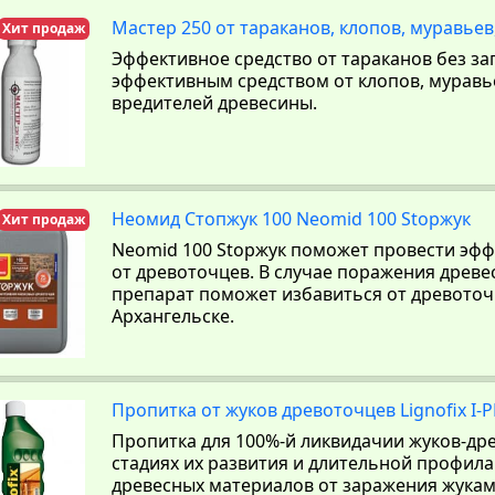
Мастер 250 от тараканов, клопов, муравье
Хит продаж
Эффективное средство от тараканов без зап
эффективным средством от клопов, муравьев
вредителей древесины.
Неомид Стопжук 100 Neomid 100 Stopжук
Хит продаж
Neomid 100 Stopжук поможет провести эф
от древоточцев. В случае поражения древ
препарат поможет избавиться от древоточ
Архангельске.
Пропитка от жуков древоточцев Lignofix I-
Пропитка для 100%-й ликвидачии жуков-дре
стадиях их развития и длительной профил
древесных материалов от заражения жука