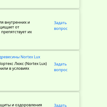
ля внутренних и
Задать
ащищает от
вопрос
 препятствует их
древесины Nortex Lux
ртекс Люкс (Nortex Lux)
Задать
нили в условиях
вопрос
ащиты и оздоровления
Задать