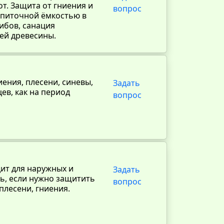
т. Защита от гниения и
вопрос
опиточной ёмкостью в
ибов, санация
ей древесины.
ения, плесени, синевы,
Задать
ев, как на период
вопрос
дит для наружных и
Задать
ть, если нужно защитить
вопрос
плесени, гниения.