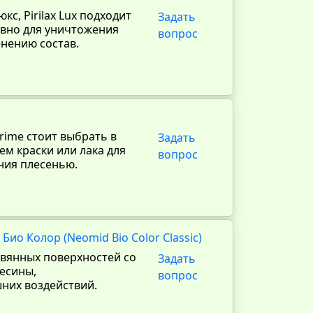
с, Pirilax Lux подходит
Задать
ивно для уничтожения
вопрос
енению состав.
rime стоит выбрать в
Задать
м краски или лака для
вопрос
ния плесенью.
ио Колор (Neomid Bio Color Classic)
евянных поверхностей со
Задать
весины,
вопрос
них воздействий.