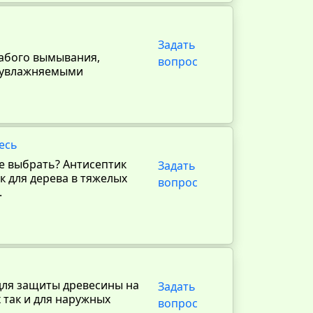
Задать
лабого вымывания,
вопрос
с увлажняемыми
есь
ше выбрать? Антисептик
Задать
к для дерева в тяжелых
вопрос
.
для защиты древесины на
Задать
х так и для наружных
вопрос