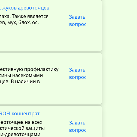
в, жуков древоточцев
аха. Также является
Задать
, мух, блох, ос,
вопрос
фективную профилактику
Задать
есины насекомыми
вопрос
цев. В наличии в
PROFI концентрат
воточцев на всех
Задать
актической защиты
вопрос
ми-древоточцами.