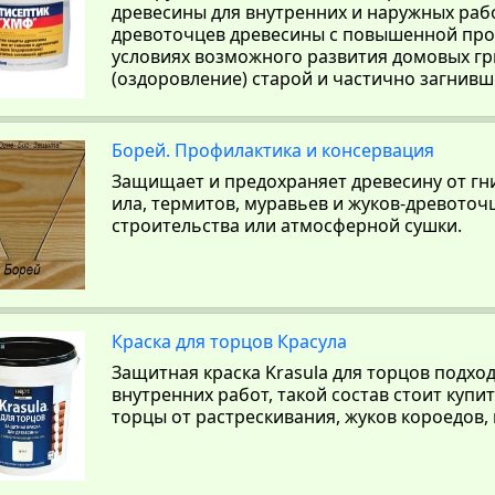
древесины для внутренних и наружных рабо
древоточцев древесины с повышенной пр
условиях возможного развития домовых гр
(оздоровление) старой и частично загнивш
Борей. Профилактика и консервация
Защищает и предохраняет древесину от гни
ила, термитов, муравьев и жуков-древоточц
строительства или атмосферной сушки.
Краска для торцов Красула
Защитная краска Krasula для торцов подхо
внутренних работ, такой состав стоит купи
торцы от растрескивания, жуков короедов, 