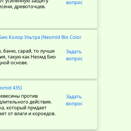
ет усиленную защиту
вопрос
есени, древоточцев.
ио Колор Ультра (Neomid Bio Color
, баню, сарай, то лучше
Задать
ия, такую как Неомд Био
вопрос
дной основе.
omid 435)
евесины против
Задать
лительного действия.
вопрос
ка, который придает
т от влаги и короедов.