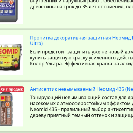
внутренних и наружных работ. Обеспечива
древесины на срок до 35 лет от гниения, пл
Пропитка декоративная защитная Неомид Б
Ultra)
Если предстоит защитить уже не новый дом
купить защитную краску усиленного действ
Колор Ультра. Эффективная краска на алки
Антисептик невымываемый Неомид 435 (Ne
Хит продаж
Тонирующий невымывающий состав для др
насекомых с атмосферостойким эффектом д
Neomid 435 - правильный выбор антисепти
дереву приятный темный оттенок и защищае