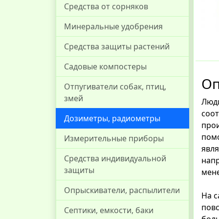
Средства от сорняков
Минеральные удобрения
Средства защиты растений
Садовые компостеры
Оп
Отпугиватели собак, птиц,
змей
Люди
соот
Дозиметры, радиометры
прои
помо
Измерительные приборы
явля
Средства индивидуальной
напр
защиты
мене
Опрыскиватели, распылители
На с
повс
Септики, емкости, баки
боль