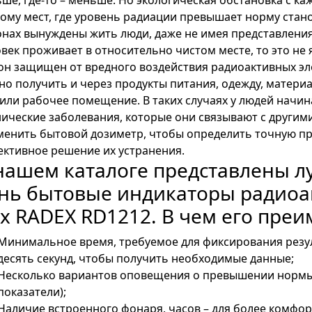
ому мест, где уровень радиации превышает норму стано
нах вынуждены жить люди, даже не имея представления
век проживает в относительно чистом месте, то это не я
он защищен от вредного воздействия радиоактивных эле
о получить и через продукты питания, одежду, материа
или рабочее помещение. В таких случаях у людей начи
ические заболевания, которые они связывают с други
енить бытовой дозиметр, чтобы определить точную при
ктивное решение их устранения.
нашем каталоге представлены 
нь бытовые индикаторы радиоа
х RADEX RD1212. В чем его преи
Минимальное время, требуемое для фиксирования резул
десять секунд, чтобы получить необходимые данные;
Несколько вариантов оповещения о превышении нормы 
показатели);
Наличие встроенного фонаря, часов – для более комфо