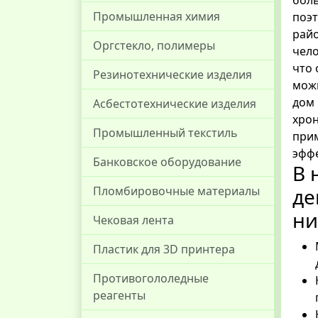
Промышленная химия
поэт
райо
Оргстекло, полимеры
чело
что 
Резинотехнические изделия
можн
дом 
Асбестотехнические изделия
хрон
Промышленный текстиль
прим
эффе
Банковское оборудование
В 
де
Пломбировочные материалы
ни
Чековая лента
Пластик для 3D принтера
Противогололедные
реагенты