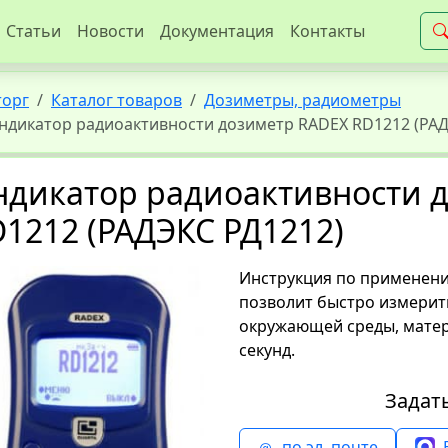
Статьи
Новости
Документация
Контакты
торг
Каталог товаров
Дозиметры, радиометры
ндикатор радиоактивности дозиметр RADEX RD1212 (РАД
ндикатор радиоактивности 
1212 (РАДЭКС РД1212)
Инструкция по применени
позволит быстро измерит
окружающей среды, матер
секунд.
Задат
по эл. почте