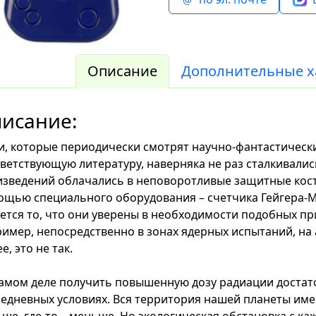
Описание
Дополнительные х
исание:
, которые периодически смотрят научно-фантастическ
ветствующую литературу, наверняка не раз сталкивалис
зведений облачались в неповоротливые защитные кос
щью специального оборудования – счетчика Гейгера-
ется то, что они уверены в необходимости подобных пр
имер, непосредственно в зонах ядерных испытаний, на а
е, это не так.
амом деле получить повышенную дозу радиации достат
едневных условиях. Вся территория нашей планеты име
ше, где-то – меньше. Но экологическая обстановка с ка