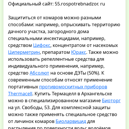
Официальный сайт: 55.rospotrebnadzor. ru
Защититься от комаров можно разными
способами: например, опрыскивать территорию
дачного участка, загородного дома
специальными инсектицидами, например,
средством
Цифокс
, концентратом от насекомых
Циперметрин
, препаратом
Юракс
. Также можно
использовать репеллентные средства для
индивидуального применения, например,
средство
Абсолют
на основе ДЭТы (50%). К
современным способам относят применение
портативных
противомоскитных приборов
Thermacell
. Купить Термацелл в Архангельске
можно в специализированном магазине
Биоторг
на ул. Свободы, 53. Для комплексной защиты
можно также применять специальное средство
от личинок комаров
Биоларвицид
для
распыления по поверхности воды: водоёмов,