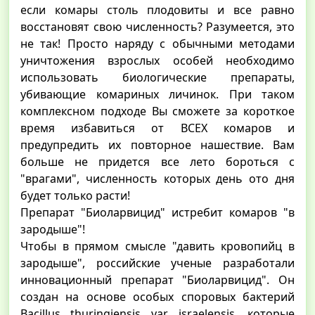
если комары столь плодовиты и все равно
восстановят свою численность? Разумеется, это
не так! Просто наряду с обычными методами
уничтожения взрослых особей необходимо
использовать биологические препараты,
убивающие комариных личинок. При таком
комплексном подходе Вы сможете за короткое
время избавиться от ВСЕХ комаров и
предупредить их повторное нашествие. Вам
больше не придется все лето бороться с
"врагами", численность которых день ото дня
будет только расти!
Препарат "Биоларвицид" истребит комаров "в
зародыше"!
Чтобы в прямом смысле "давить кровопийц в
зародыше", российские ученые разработали
инновационный препарат "Биоларвицид". Он
создан на основе особых споровых бактерий
Bacillus thuringiensis var. israelensis, которые