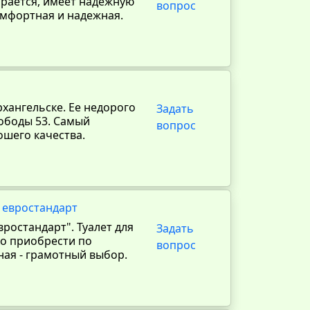
ирается, имеет надежную
вопрос
омфортная и надежная.
рхангельске. Ее недорого
Задать
вободы 53. Самый
вопрос
шего качества.
 евростандарт
ростандарт". Туалет для
Задать
ко приобрести по
вопрос
ная - грамотный выбор.