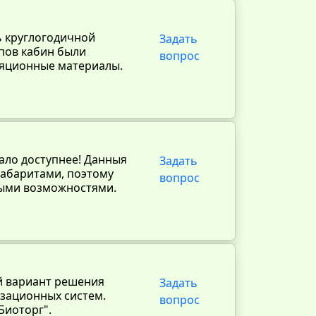
ь круглогодичной
Задать
ипов кабин были
вопрос
яционные материалы.
тало доступнее! Данныя
Задать
габаритами, поэтому
вопрос
ными возможностями.
й вариант решения
Задать
изационных систем.
вопрос
Биоторг".