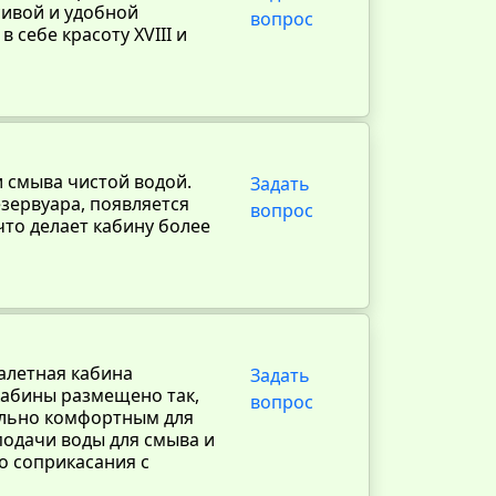
сивой и удобной
вопрос
в себе красоту ХVIII и
 смыва чистой водой.
Задать
зервуара, появляется
вопрос
то делает кабину более
уалетная кабина
Задать
кабины размещено так,
вопрос
ально комфортным для
одачи воды для смыва и
о соприкасания с