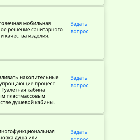
олговечная мобильная
Задать
ьное решение санитарного
вопрос
и качества изделия.
авливать накопительные
Задать
о упрощающие процесс
вопрос
. Туалетная кабина
ным пластмассовым
естве душевой кабины.
 многофункциональная
Задать
новка душа или
вопрос