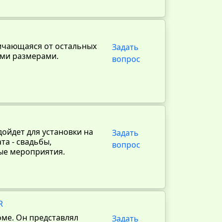
личающаяся от остальных
Задать
ыми размерами.
вопрос
дойдет для установки на
Задать
а - свадьбы,
вопрос
ые мероприятия.
R
доме. Он представлял
Задать