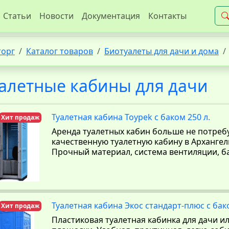
Статьи
Новости
Документация
Контакты
торг
Каталог товаров
Биотуалеты для дачи и дома
алетные кабины для дачи
Туалетная кабина Toypek с баком 250 л.
Хит продаж
Аренда туалетных кабин больше не потребу
качественную туалетную кабину в Архангел
Прочный материал, система вентиляции, б
Туалетная кабина Экос стандарт-плюс с бако
Хит продаж
Пластиковая туалетная кабинка для дачи и