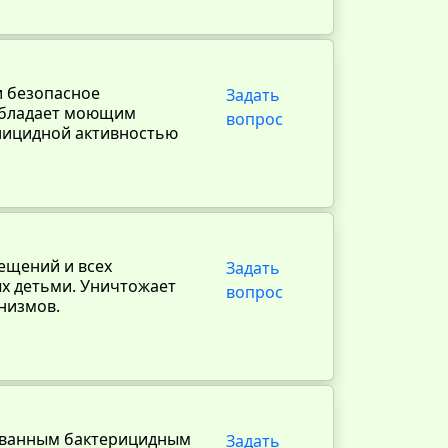
и безопасное
Задать
обладает моющим
вопрос
улицидной активностью
ещений и всех
Задать
х детьми. Уничтожает
вопрос
низмов.
ованным бактерицидным
Задать