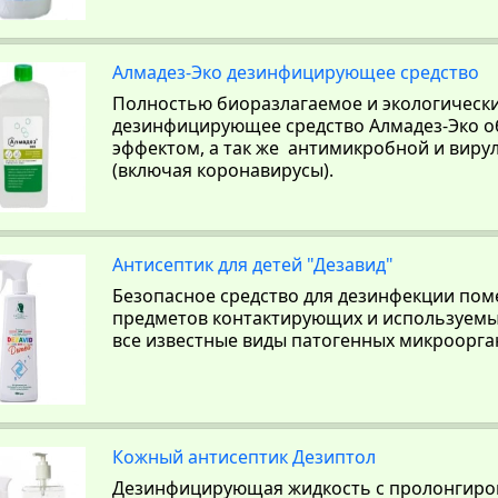
Алмадез-Эко дезинфицирующее средство
Полностью биоразлагаемое и экологическ
дезинфицирующее средство Алмадез-Эко 
эффектом, а так же антимикробной и вир
(включая коронавирусы).
Антисептик для детей "Дезавид"
Безопасное средство для дезинфекции пом
предметов контактирующих и используемы
все известные виды патогенных микроорга
Кожный антисептик Дезиптол
Дезинфицирующая жидкость с пролонгир