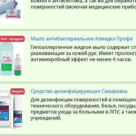
кожного антисептика, а так же для обрабо
поверхностей (включая медицинские прибо
Мыло антибактериальное Алмадез Профи
Хит продаж
Гипоаллергенное жидкое мыло содержит с
ухаживающие за кожей рук. Имеет пролон
антимикробный эффект не менее 4 часов.
Средство дезинфицирующее Самаровка
Акция
Для дезинфекции поверхностей в помещени
технического оборудования, белья, посуды
предметов ухода за больными в ЛПУ, а такж
учреждений.