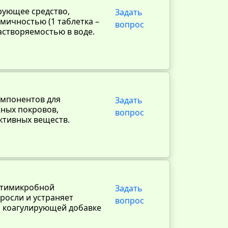
рующее средство,
Задать
мичностью (1 таблетка –
вопрос
астворяемостью в воде.
омпонентов для
Задать
ных покровов,
вопрос
ктивных веществ.
антимикробной
Задать
росли и устраняет
вопрос
и коагулирующей добавке