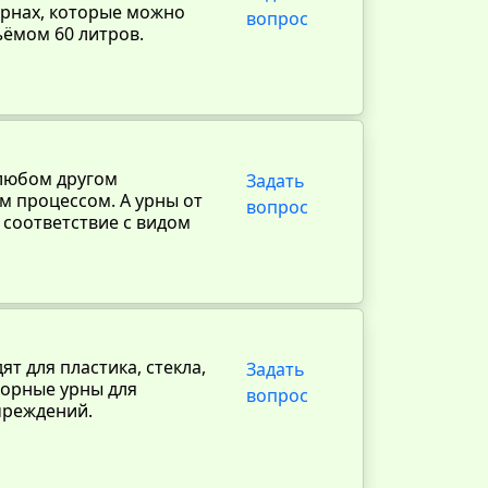
урнах, которые можно
вопрос
ъёмом 60 литров.
 любом другом
Задать
м процессом. А урны от
вопрос
 соответствие с видом
т для пластика, стекла,
Задать
сорные урны для
вопрос
чреждений.