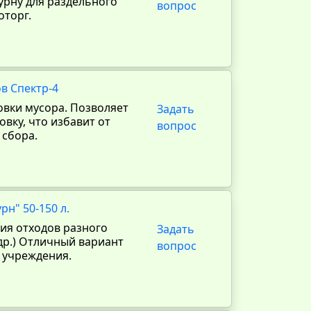
 урну для раздельного
вопрос
оторг.
в Спектр-4
овки мусора. Позволяет
Задать
вку, что избавит от
вопрос
 сбора.
рн" 50-150 л.
ия отходов разного
Задать
 др.) Отличный вариант
вопрос
о учреждения.