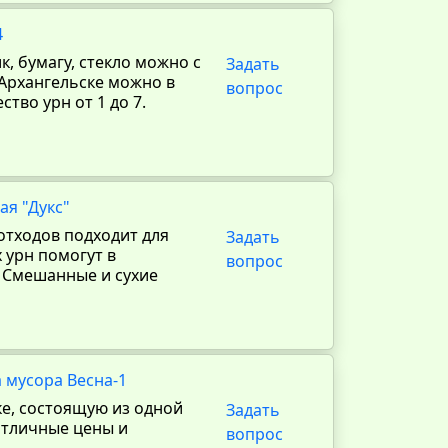
4
, бумагу, стекло можно с
Задать
Архангельске можно в
вопрос
тво урн от 1 до 7.
ая "Дукс"
 отходов подходит для
Задать
 урн помогут в
вопрос
 Смешанные и сухие
 мусора Весна-1
ке, состоящую из одной
Задать
Отличные цены и
вопрос