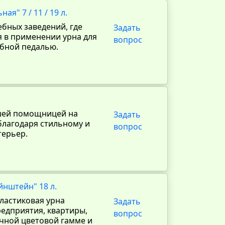
я" 7 / 11 / 19 л.
бных заведений, где
Задать
я в применении урна для
вопрос
обной педалью.
ошей помощницей на
Задать
благодаря стильному и
вопрос
терьер.
йнштейн" 18 л.
ластиковая урна
Задать
едприятия, квартиры,
вопрос
ичной цветовой гамме и