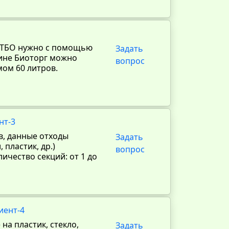
 ТБО нужно с помощью
Задать
зине Биоторг можно
вопрос
ом 60 литров.
нт-3
в, данные отходы
Задать
 пластик, др.)
вопрос
ичество секций: от 1 до
иент-4
на пластик, стекло,
Задать