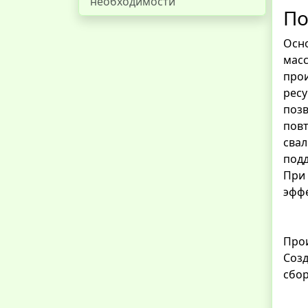
необходимости
По
Осно
масс
прои
ресу
позв
повт
свал
подд
При 
эффе
Про
Созд
сбор