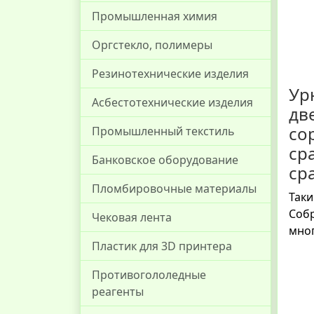
Промышленная химия
Оргстекло, полимеры
Резинотехнические изделия
Ур
Асбестотехнические изделия
дв
со
Промышленный текстиль
ср
Банковское оборудование
сра
Пломбировочные материалы
Таки
Собр
Чековая лента
мног
Пластик для 3D принтера
Противогололедные
реагенты