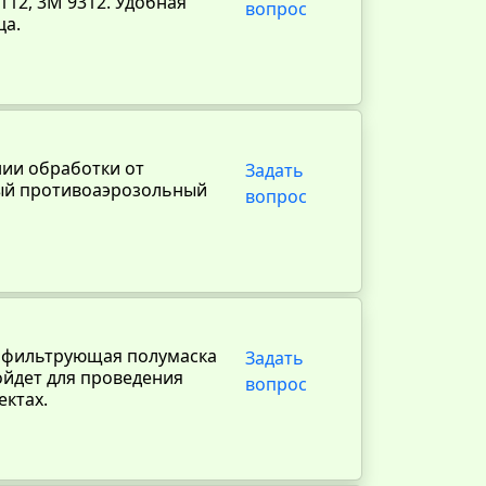
112, 3М 9312. Удобная
вопрос
ца.
нии обработки от
Задать
ный противоаэрозольный
вопрос
 фильтрующая полумаска
Задать
ойдет для проведения
вопрос
ектах.