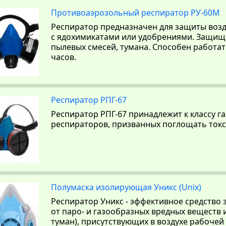
Противоаэрозольный респиратор РУ-60М
Респиратор предназначен для защиты воз
с ядохимикатами или удобрениями. Защища
пылевых смесей, тумана. Способен работа
часов.
Респиратор РПГ-67
Респиратор РПГ-67 принадлежит к классу 
респираторов, призванных поглощать ток
Полумаска изолирующая Уникс (Unix)
Респиратор Уникс - эффективное средство
от паро- и газообразных вредных веществ 
туман), присутствующих в воздухе рабочей