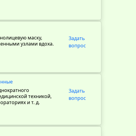
нолицевую маску,
Задать
енными узлами вдоха.
вопрос
енные
днократного
Задать
едицинской техникой,
вопрос
раториях и т. д.