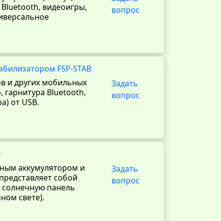
Bluetooth, видеоигры,
вопрос
ниверсальное
табилизатором FSP-STAB
в и других мобильных
Задать
 гарнитура Bluetooth,
вопрос
а) от USB.
0
нным аккумулятором и
Задать
 представляет собой
вопрос
 солнечную панель
ном свете).