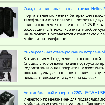
Складная солнечная панель в чехле Helios 
Портативная солнечная батарея для заря
телефонов и mp3 плееров. Состоит из дву
солнечных элементов емкостью 1,25 Втч к
водозащитный чехол крепится к любой су
на липучках. Поставляется с комплектом п
мобильных телефонов.
Универсальная сумка-рюкзак со встроенно
3 отделения + 1 отделение со встроенной 
Специальное отделение для ноутбука из п
Водооталкивающее покрытие. Может быть 
рюкзак, сумка для ношения на плече, в руке
чемодан-тележки или сумки на колесах.
Автомобильный инвертор 220V, 150W + USB
Инвертор предназначен для подзарядки лю
мобильных устройств в машине . Для заряд