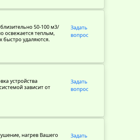
близительно 50-100 м3/
Задать
но освежается теплым,
вопрос
х быстро удаляются.
овка устройства
Задать
системой зависит от
вопрос
сушение, нагрев Вашего
Задать