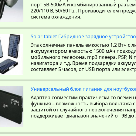
порт 5В-500мА и комбинированный разъем
220/110 В, 50/60 Гц . Производителем пред
система охлаждения.
Solar tablet Гибридное зарядное устройство 
Эта солнечная панель емкостью 1,2 Втч с
аккумулятором емкостью 1500 мАч подходи
мобильного телефона, mp3 плеера, PSP, Nin
навигатора и т.д. Время подзарядки аккуму
составляет 5 часов, от USB порта или элект
Универсальный блок питания для ноутбуков
Адаптер совместим практически со всеми 
функция – возможность выбора вольтажа с
защитой от случайного переключения нап
поддерживает диапазон значений от 9В до 