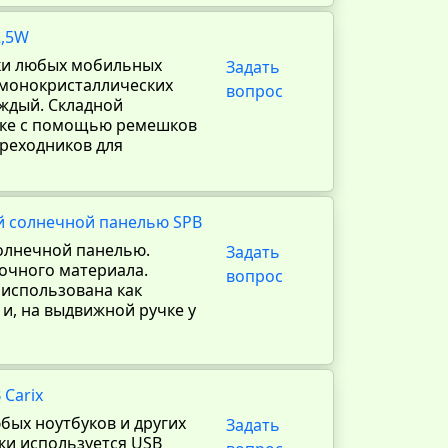
2,5W
дки любых мобильных
Задать
х монокристаллических
вопрос
аждый. Складной
мке с помощью ремешков
ереходников для
й солнечной панелью SPB
солнечной панелью.
Задать
рочного материала.
вопрос
использована как
 и, на выдвижной ручке у
 Carix
бых ноутбуков и других
Задать
ки используется USB