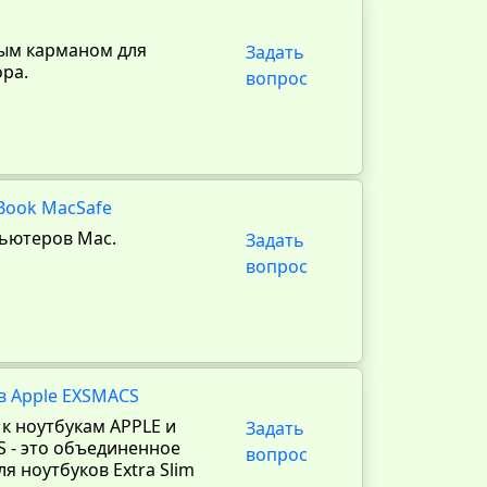
ным карманом для
Задать
ора.
вопрос
Book MacSafe
пьютеров Mac.
Задать
вопрос
в Apple EXSMACS
к ноутбукам APPLE и
Задать
S - это объединенное
вопрос
я ноутбуков Extra Slim