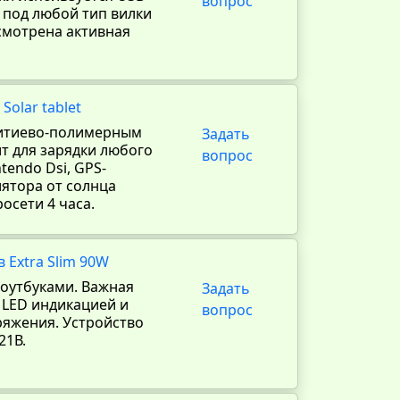
вопрос
 под любой тип вилки
усмотрена активная
Solar tablet
 литиево-полимерным
Задать
т для зарядки любого
вопрос
tendo Dsi, GPS-
лятора от солнца
росети 4 часа.
 Extra Slim 90W
ноутбуками. Важная
Задать
 LED индикацией и
вопрос
ряжения. Устройство
21В.