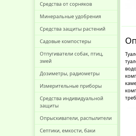
Средства от сорняков
Минеральные удобрения
Средства защиты растений
Оп
Садовые компостеры
Отпугиватели собак, птиц,
Туа
змей
туа
вод
Дозиметры, радиометры
ком
кам
Измерительные приборы
ком
тре
Средства индивидуальной
защиты
Опрыскиватели, распылители
Септики, емкости, баки