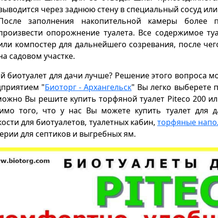
выводится через заднюю стену в специальный сосуд или
После заполнения накопительной камеры более п
произвести опорожнение туалета. Все содержимое ту
или компостер для дальнейшего созревания, после чег
на садовом участке.
й биотуалет для дачи лучше? Решение этого вопроса мо
дприятием "
Биоторг - Архангельск
" Вы легко выберете 
ожно Вы решите купить торфяной туалет Piteco 200 и
имо того, что у нас Вы можете купить туалет для д
ости для биотуалетов, туалетных кабин,
торфяные напо
ерии для септиков и выгребных ям.