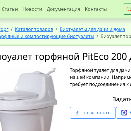
Статьи
Новости
Документация
Контакты
торг
Каталог товаров
Биотуалеты для дачи и дома
орфяные и компостирующие биотуалеты
Биоуалет тор
оуалет торфяной PitEco 200
Торфяной туалет для дачи
нашей компании. Например
требует подсоединения к 
Задат
по эл. почте