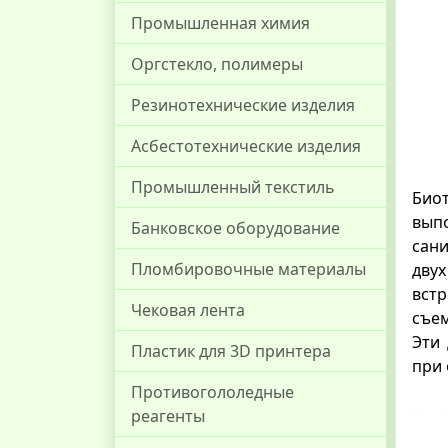
Промышленная химия
Оргстекло, полимеры
Резинотехнические изделия
Асбестотехнические изделия
Промышленный текстиль
Био
вып
Банковское оборудование
сан
Пломбировочные материалы
двух
вст
Чековая лента
съем
Эти 
Пластик для 3D принтера
при 
Противогололедные
реагенты