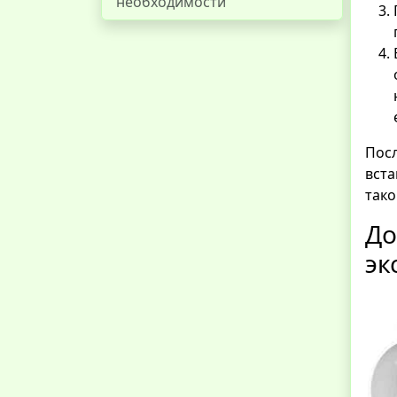
необходимости
Посл
вста
тако
Д
эк