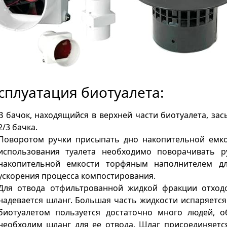
сплуатация биотуалета:
В бачок, находящийся в верхней части биотуалета, за
2/3 бачка.
Поворотом ручки присыпать дно накопительной емко
использования туалета необходимо поворачивать р
накопительной емкости торфяным наполнителем дл
ускорения процесса компостирования.
Для отвода отфильтрованной жидкой фракции отходо
надевается шланг. Большая часть жидкости испаряетс
биотуалетом пользуется достаточно много людей, о
необходим шланг для ее отвода. Шлаг присоединяетс