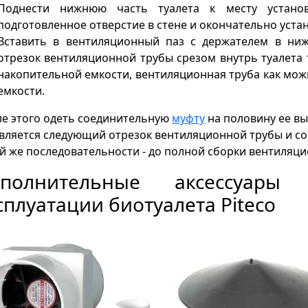
Поднести нижнюю часть туалета к месту устано
подготовленное отверстие в стене и окончательно уст
Вставить в вентиляционный паз с держателем в ниж
отрезок вентиляционной трубы срезом внутрь туалета
накопительной емкости, вентиляционная труба как м
емкости.
е этого одеть соединительную
муфту
на половину ее вы
вляется следующий отрезок вентиляционной трубы и со
й же последовательности - до полной сборки вентиляц
ополнительные аксессуар
сплуатации биотуалета Piteco