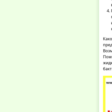
Како
пре
Возм
Пом
жидк
бакт