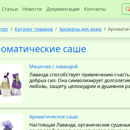
Статьи
Новости
Документация
Контакты
торг
Каталог товаров
Ароматы для дома
Ароматич
роматические саше
Мешочек с лавандой
Лаванда способствует привлечению счастья
добрых сил. Она символизирует долголетие
любовь, защиту, целомудрие и душевное р
Ароматическое саше
Настоящая Лаванда, органические сушеные