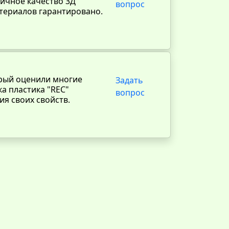
личное качество 3Д
вопрос
териалов гарантировано.
орый оценили многие
Задать
а пластика "REC"
вопрос
ия своих свойств.