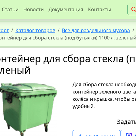
Статьи
Новости
Документация
Контакты
торг
Каталог товаров
Все для раздельного мусора
онтейнер для сбора стекла (под бутылки) 1100 л. зелены
нтейнер для сбора стекла (п
еленый
Для сбора стекла необхо
контейнер зелёного цвета
колёса и крышка, чтобы р
удобный.
Задат
по эл. почте