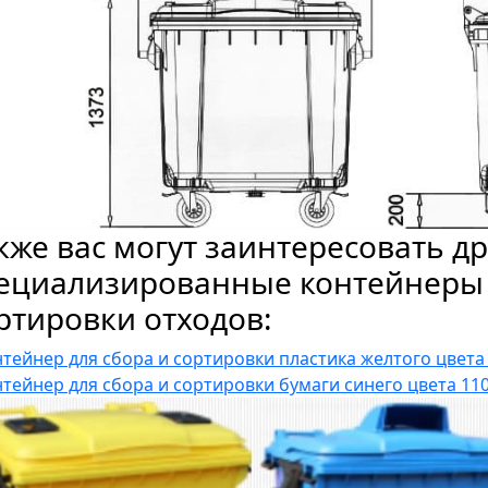
кже вас могут заинтересовать д
ециализированные контейнеры 
ртировки отходов:
тейнер для сбора и сортировки пластика желтого цвета
тейнер для сбора и сортировки бумаги синего цвета 110