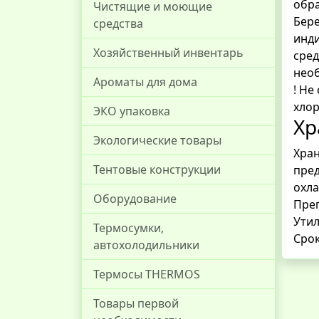
обра
Чистящие и моющие
Бере
средства
инди
Хозяйственный инвентарь
сред
необ
Ароматы для дома
! Не
хлор
ЭКО упаковка
Хр
Экологические товары
Хран
Тентовые конструкции
пред
охла
Оборудование
Пре
Утил
Термосумки,
Срок
автохолодильники
Термосы THERMOS
Товары первой