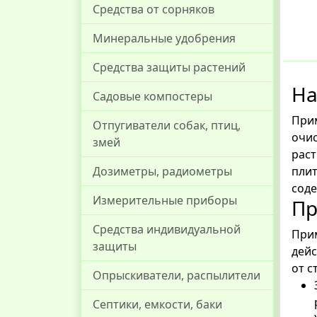
Средства от сорняков
Минеральные удобрения
Средства защиты растений
На
Садовые компостеры
Прим
Отпугиватели собак, птиц,
очис
змей
раст
плит
Дозиметры, радиометры
соде
Измерительные приборы
Пр
Средства индивидуальной
Прим
защиты
дейс
от с
Опрыскиватели, распылители
Септики, емкости, баки