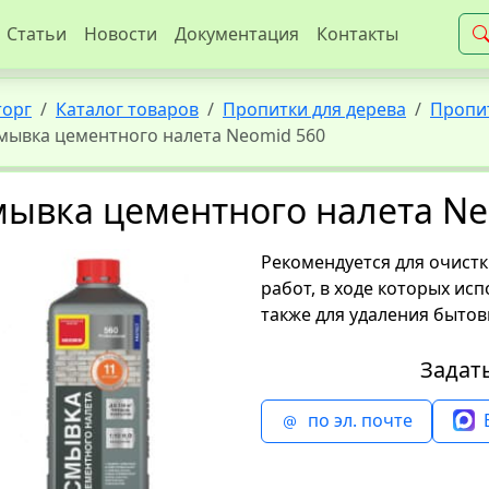
Статьи
Новости
Документация
Контакты
торг
Каталог товаров
Пропитки для дерева
Пропит
мывка цементного налета Neomid 560
ывка цементного налета Ne
Рекомендуется для очист
работ, в ходе которых ис
также для удаления бытов
Задат
по эл. почте