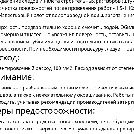
Удаление следов и налета строительных растворов (штукат
очистка поверхностей после проведения работ - 1:5-1:10
Известковый налет от водопроводной воды, загрязнения 
рхность предварительно хорошо смочить водой. Обиль
омерно и тщательно увлажнив поверхность, оставить на
льзованием губки или щетки и тщательно промыть вод
оверхности. При необходимости процедуру следует пов
сход:
нтировочный расход 100 г/м2. Расход зависит от степен
имание:
авильно разбавленный состав может привести к вымы
швов, а также к нежелательному окрашиванию. Работы 
одить, учитывая рекомендации производителей затирки
ры предосторожности:
гать контакта средства с поверхностями, не требующи
отонестойких поверхностях. В случае попадания препа