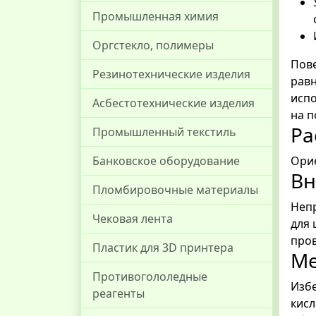
Промышленная химия
Оргстекло, полимеры
Пове
Резинотехнические изделия
равн
испо
Асбестотехнические изделия
на п
Ра
Промышленный текстиль
Орие
Банковское оборудование
Вн
Пломбировочные материалы
Непр
Чековая лента
для 
пров
Пластик для 3D принтера
Ме
Противогололедные
Избе
реагенты
кисл