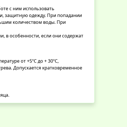
боте с ним использовать
и, защитную одежду. При попадании
льшим количеством воды. При
, в особенности, если они содержат
ратуре от +5ºС до + 30ºС,
грева. Допускается кратковременное
сяца.