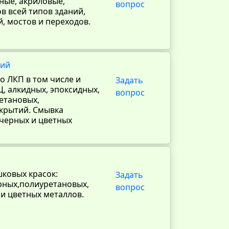
ные, акриловые,
вопрос
в всей типов зданий,
, мостов и переходов.
кий
о ЛКП в том числе и
Задать
, алкидных, эпоксидных,
вопрос
етановых,
окрытий. Смывка
 черных и цветных
ковых красок:
Задать
рных,полиуретановых,
вопрос
и цветных металлов.