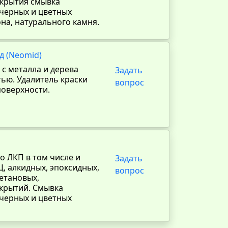
окрытия смывка
 черных и цветных
она, натурального камня.
д (Neomid)
 с металла и дерева
Задать
ью. Удалитель краски
вопрос
поверхности.
о ЛКП в том числе и
Задать
, алкидных, эпоксидных,
вопрос
етановых,
окрытий. Смывка
 черных и цветных