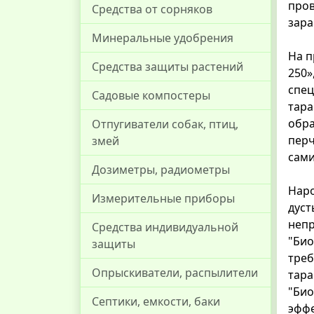
пров
Средства от сорняков
зара
Минеральные удобрения
На п
Средства защиты растений
250»
спец
Садовые компостеры
тара
обра
Отпугиватели собак, птиц,
перч
змей
сами
Дозиметры, радиометры
Наро
Измерительные приборы
дуст
непр
Средства индивидуальной
"Био
защиты
треб
Опрыскиватели, распылители
тара
"Био
Септики, емкости, баки
эффе