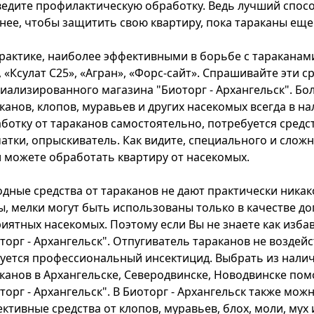
едите профилактическую обработку. Ведь лучший спосо
нее, чтобы защитить свою квартиру, пока тараканы еще
рактике, наиболее эффективными в борьбе с тараканами
, «Ксулат С25», «Агран», «Форс-сайт». Спрашивайте эти 
иализированного магазина "Биоторг - Архангельск". Б
канов, клопов, муравьев и других насекомых всегда в н
ботку от тараканов самостоятельно, потребуется средс
атки, опрыскиватель. Как видите, специального и слож
 можете обработать квартиру от насекомых.
дные средства от тараканов не дают практически никако
ы, мелки могут быть использованы только в качестве д
иятных насекомых. Поэтому если Вы не знаете как изба
торг - Архангельск". Отпугиватель тараканов не воздейс
уется профессиональный инсектицид. Выбрать из налич
канов в Архангельске, Северодвинске, Новодвинске по
торг - Архангельск". В Биоторг - Архангельск также мо
ктивные средства от клопов, муравьев, блох, моли, мух