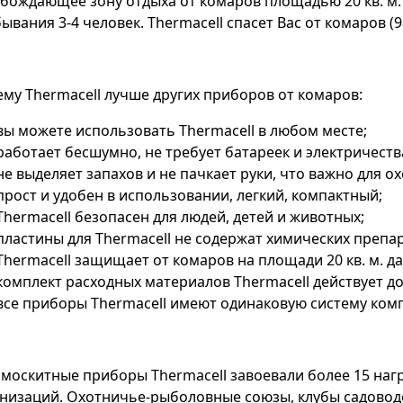
бождающее зону отдыха от комаров площадью 20 кв. м.
ывания 3-4 человек. Thermacell спасет Вас от комаров (9
му Thermacell лучше других приборов от комаров:
вы можете использовать Thermacell в любом месте;
работает бесшумно, не требует батареек и электричеств
не выделяет запахов и не пачкает руки, что важно для о
прост и удобен в использовании, легкий, компактный;
Thermacell безопасен для людей, детей и животных;
пластины для Thermacell не содержат химических препа
Thermacell защищает от комаров на площади 20 кв. м. д
комплект расходных материалов Thermacell действует до
все приборы Thermacell имеют одинаковую систему ком
москитные приборы Thermacell завоевали более 15 на
низаций. Охотничье-рыболовные союзы, клубы садоводо