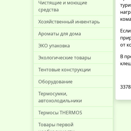
Чистящие и моющие
тури
средства
нагр
кома
Хозяйственный инвентарь
Если
Ароматы для дома
прир
от к
ЭКО упаковка
В пр
Экологические товары
клещ
Тентовые конструкции
Оборудование
3378
Термосумки,
автохолодильники
Термосы THERMOS
Товары первой