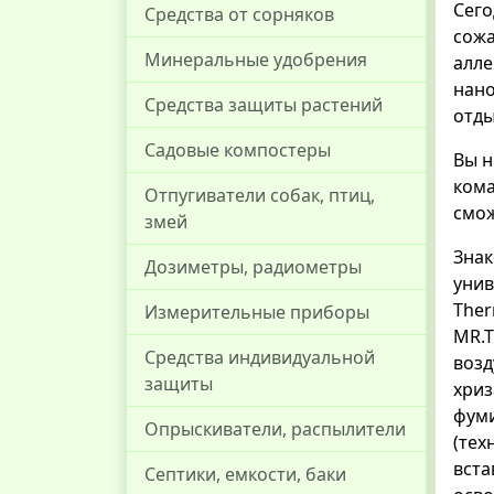
Сего
Средства от сорняков
сожа
Минеральные удобрения
алле
нано
Средства защиты растений
отды
Садовые компостеры
Вы н
кома
Отпугиватели собак, птиц,
смож
змей
Знак
Дозиметры, радиометры
унив
Ther
Измерительные приборы
MR.T
Средства индивидуальной
возд
защиты
хри
фуми
Опрыскиватели, распылители
(тех
вста
Септики, емкости, баки