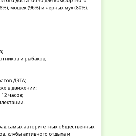
 Этого достаточно для комфортного
8%), мошек (96%) и черных мух (80%).
а;
хотников и рыбаков;
ратов ДЭТА;
аже в движении;
 12 часов;
плектации.
град самых авторитетных общественных
в, клубы активного отдыха и