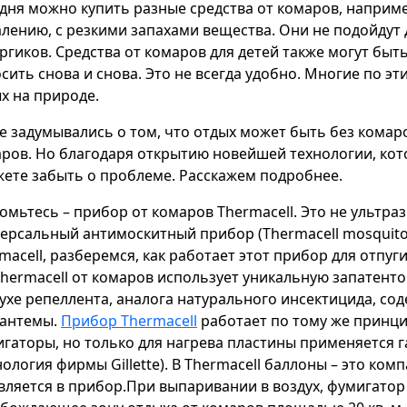
дня можно купить разные средства от комаров, например
лению, с резкими запахами вещества. Они не подойдут 
ргиков. Средства от комаров для детей также могут бы
сить снова и снова. Это не всегда удобно. Многие по эт
х на природе.
е задумывались о том, что отдых может быть без комаро
ров. Но благодаря открытию новейшей технологии, кото
ете забыть о проблеме. Расскажем подробнее.
омьтесь – прибор от комаров Thermacell. Это не ультра
ерсальный антимоскитный прибор (Thermacell mosquito 
macell, разберемся, как работает этот прибор для отпуг
hermacell от комаров использует уникальную запатент
ухе репеллента, аналога натурального инсектицида, со
зантемы.
Прибор Thermacell
работает по тому же принц
гаторы, но только для нагрева пластины применяется 
нология фирмы Gillette). В Thermacell баллоны – это к
вляется в прибор.При выпаривании в воздух, фумигатор 