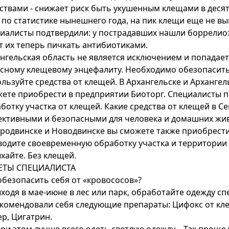
ствами - снижает риск быть укушенным клещами в десят
 по статистике нынешнего года, на пик клещи еще не выш
иалисты подтвердили: у пострадавших нашли боррелиоз
т их теперь пичкать антибиотиками.
нгельская область не является исключением и попадает 
сному клещевому энцефалиту. Необходимо обезопасить 
льзуйте средства от клещей. В Архангельске и Арханге
ете приобрести в предприятии Биоторг. Специалисты по
ботку участка от клещей. Какие средства от клещей в 
ктивными и безопасными для человека и домашних жив
родвинске и Новодвинске вы сможете также приобрести
одите своевременную обработку участка и территории 
хайте. Без клещей.
ЕТЫ СПЕЦИАЛИСТА
обезопасить себя от «кровососов»?
ыходя в мае-июне в лес или парк, обработайте одежду с
комендовали себя следующие препараты: Цифокс от кл
р, Цигатрин.