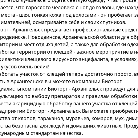
 При этом лучше всего одеть светлую одежду. - Так проще
ается, что взрослого человека с ног до головы, где на
 места - шея, тонкая кожа под волосами - он пробегает з
имательней, осматривайте себя и своих спутников.
орг - Архангельск предлагает профессиональные средст
родвинске, Новодвинске, Архангельской области для об
итории и мест отдыха детей, а также для обработки од
ботка территории от клещей - важное мероприятие в н
илактики клещевого вирусного энцефалита, в условиях,
 укусов очень велик!
ботать участок от клещей теперь достаточно просто, в
ть в Архангельске вы можете в компании Биоторг.
иалисты компании Биоторг - Архангельск проведут для
ультацию по выбору препаратов и правилам обработки
ести акарицидную обработку вашего участка от клещей
едприятии Биоторг - Архангельск Вы можете приобрес
ства от клопов, тараканов, муравьев, комаров, мух, дик
ства безопасны для людей и домашних животных. Прод
ународным стандартам качества.