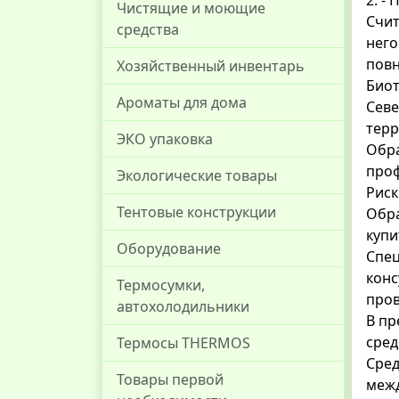
2. -
Чистящие и моющие
Счит
средства
него
повн
Хозяйственный инвентарь
Биот
Ароматы для дома
Севе
терр
ЭКО упаковка
Обра
проф
Экологические товары
Риск
Тентовые конструкции
Обра
купи
Оборудование
Спец
конс
Термосумки,
пров
автохолодильники
В пр
сред
Термосы THERMOS
Сред
Товары первой
межд