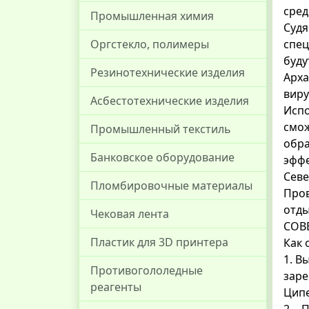
сред
Промышленная химия
Судя
Оргстекло, полимеры
спец
буду
Резинотехнические изделия
Арха
виру
Асбестотехнические изделия
Испо
смож
Промышленный текстиль
обра
Банковское оборудование
эффе
Севе
Пломбировочные материалы
Пров
отды
Чековая лента
СОВ
Пластик для 3D принтера
Как 
1. В
Противогололедные
заре
реагенты
Ципе