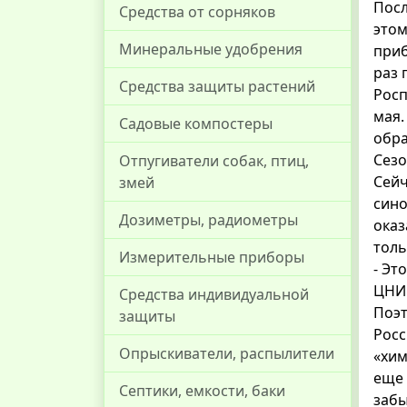
Посл
Средства от сорняков
этом
Минеральные удобрения
приб
раз 
Средства защиты растений
Росп
мая.
Садовые компостеры
обра
Сезо
Отпугиватели собак, птиц,
Сейч
змей
сино
Дозиметры, радиометры
оказ
толь
Измерительные приборы
- Эт
ЦНИИ
Средства индивидуальной
Поэт
защиты
Росс
Опрыскиватели, распылители
«хим
еще 
Септики, емкости, баки
забы