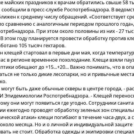
е майских праздников к врачам обратились свыше 58 ты
 сообщили в пресс-службе Роспотребнадзора. В ведомст
лижен к среднему числу обращений. «Соответствует ср
по сравнению с аналогичным периодом прошлого года», 
отребнадзора. При этом около половины из них - 27 тыс
 В этом году планируется провести обработку против кл
ботано 105 тысяч гектаров.
н клещей стартовал в первые дни мая, когда температур
ас в регионе временное похолодание. Клещи взяли пауз
птики обещают до +15...+20... Важно понимать, что в о
аться не только дикие лесопарки, но и привычные места
ко.
о могут быть даже обычные скверы в центре города, - р
 Эпидемиологии Роспотребнадзора. - Клещей переносят 
ому они могут появиться где угодно. Сотрудники сани
ии ежегодно проводят обработку зеленых зон специал
ической атаки» клещи погибают в течение часа-двух, а 
около месяца. Но и о личной и индивидуальной защите 
вать не стоит. Обработка одежды и экипировки специ