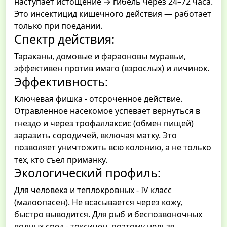
наступает истощение → гибель через 24–72 часа.
Это инсектицид кишечного действия — работает
только при поедании.
Спектр действия:
Тараканы, домовые и фараоновы муравьи,
эффективен против имаго (взрослых) и личинок.
Эффективность:
Ключевая фишка - отсроченное действие.
Отравленное насекомое успевает вернуться в
гнездо и через трофаллаксис (обмен пищей)
заразить сородичей, включая матку. Это
позволяет уничтожить всю колонию, а не только
тех, кто съел приманку.
Экологический профиль:
Для человека и теплокровных - IV класс
(малоопасен). Не всасывается через кожу,
быстро выводится. Для рыб и беспозвоночных
водных сред - токсичен, поэтому нельзя