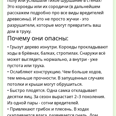
полу или услышали тихое шуршание в стенах?
Это короеды или их сородичи (в дальнейшем
расскажем подробно про все виды вредителей
древесины). И это не просто жучки - это
разрушители, которые могут превратить ваш
дом в труху.
Почему они опасны:
• Грызут дерево изнутри. Короеды прокладывают
ходы в брёвнах, балках, стропилах. Снаружи всё
может выглядеть нормально, а внутри - уже
пустота или труха.
• Ослабляют конструкцию. Чем больше ходов,
тем меньше прочности. В запущенных случаях
потолки и крыши могут обрушиться.
• Быстро плодятся. Одна самка откладывает
десятки яиц. За сезон вырастает 2–3 поколения.
Из одной пары - сотни вредителей.
• Привлекают грибок и плесень. В ходах
скапливается влага, развивается гниль. Дом