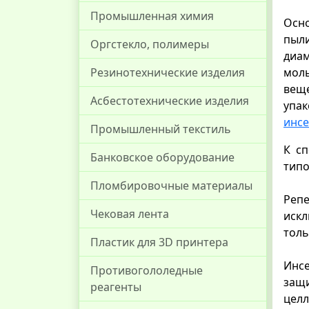
Промышленная химия
Осн
пыл
Оргстекло, полимеры
диам
Резинотехнические изделия
моль
вещ
Асбестотехнические изделия
упа
инсе
Промышленный текстиль
К с
Банковское оборудование
типо
Пломбировочные материалы
Репе
Чековая лента
иск
толь
Пластик для 3D принтера
Инсе
Противогололедные
защ
реагенты
целл