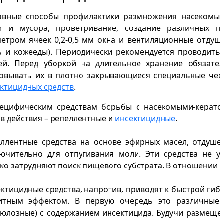
овные способы профилактики размножения насекомых
и и мусора, проветривание, создание различных п
етром ячеек 0,2-0,5 мм окна и вентиляционные отду
 и кожееды). Периодически рекомендуется проводить 
ей. Перед уборкой на длительное хранение обязате
ковывать их в плотно закрывающиеся специальные ч
ктицидных средств
.
пецифическим средствам борьбы с насекомыми-керат
в действия – репеллентные и
инсектицидные
.
ллентные средства на основе эфирных масел, отдуше
лючительно для отпугивания моли. Эти средства не
ко затрудняют поиск пищевого субстрата. В отношении
ктицидные средства, напротив, приводят к быстрой г
итным эффектом. В первую очередь это различные 
юлозные) с содержанием инсектицида. Будучи размещ