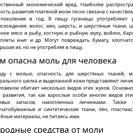
ественный экономический вред. Наиболее распростр
ость развития платяной моли тесно связана с качеством
 поколения в год. В пищу гусеницы употребляют 
схождения: волос, мех, шерсть, и шерстяные ткани, ще
ное мясо и рыбу, костную и рыбную муку, войлок, барх
плеты книг и др. Могут повреждать бумагу, хлопчат
рызая их, но не употребляя в пищу.
м опасна моль для человека
яду с молью, опасность для шерстяных тканей, ме
рального шелка и выделанной кожи представляют личин
ловеком обитает несколько видов этих жуков. Основн
 развития, так как взрослые особи многих видов эти
овых запасов, накопленных личинками. Также м
чатобумажные и синтетические ткани, лён, пластмас
бные материалы, не питаясь ими.
родные средства от моли