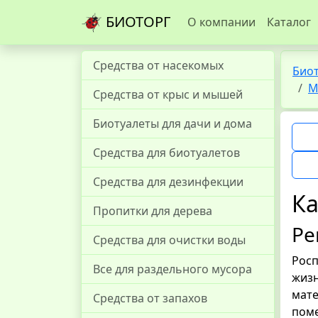
БИОТОРГ
О компании
Каталог
Средства от насекомых
Био
М
Средства от крыс и мышей
Биотуалеты для дачи и дома
Средства для биотуалетов
Средства для дезинфекции
Ка
Пропитки для дерева
Ре
Средства для очистки воды
Росп
Все для раздельного мусора
жизн
мате
Средства от запахов
поме