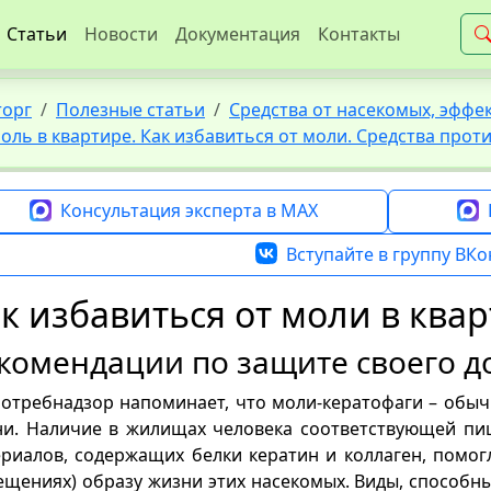
Статьи
Новости
Документация
Контакты
торг
Полезные статьи
Средства от насекомых, эфф
оль в квартире. Как избавиться от моли. Средства прот
Консультация эксперта в MAX
Вступайте в группу ВКо
к избавиться от моли в ква
комендации по защите своего д
отребнадзор напоминает, что моли-кератофаги – обыч
и. Наличие в жилищах человека соответствующей пищи
риалов, содержащих белки кератин и коллаген, помог
щениях) образу жизни этих насекомых. Виды, способн