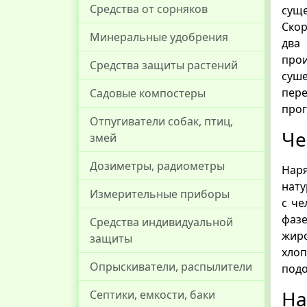
Средства от сорняков
сущ
Скор
Минеральные удобрения
два
прои
Средства защиты растений
суше
пере
Садовые компостеры
прог
Отпугиватели собак, птиц,
Че
змей
Дозиметры, радиометры
Нар
нату
Измерительные приборы
с че
фазе
Средства индивидуальной
жир
защиты
хлоп
Опрыскиватели, распылители
подо
На
Септики, емкости, баки