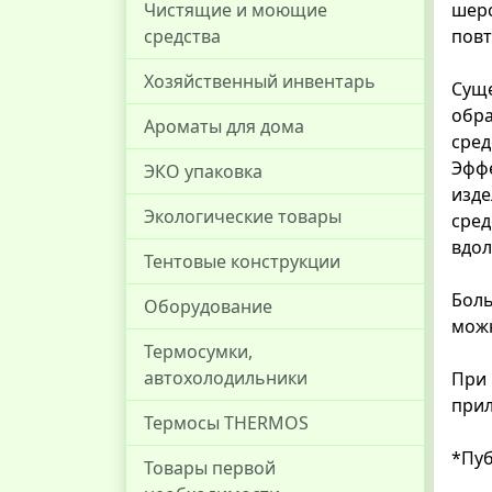
Чистящие и моющие
шер
средства
повт
Хозяйственный инвентарь
Сущ
обра
Ароматы для дома
сред
Эффе
ЭКО упаковка
изде
Экологические товары
сре
вдол
Тентовые конструкции
Бол
Оборудование
можн
Термосумки,
автохолодильники
При
прил
Термосы THERMOS
*Пуб
Товары первой