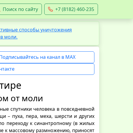
Поиск по сайту
+7 (8182) 460-235
ективные способы уничтожения
ив моли.
Подписывайтесь на канал в MAX
нтакте
ртире
ом от моли
ные спутники человека в повседневной
 – пуха, пера, меха, шерсти и других
ло переходу к синантропному (в жилых
ые к массовому размножению, приносят