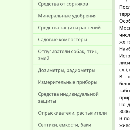
Средства от сорняков
Посл
терр
Минеральные удобрения
Осо
Средства защиты растений
Моск
числ
Садовые компостеры
же г
Наи
Отпугиватели собак, птиц,
Истр
змей
лиси
сл.)
Дозиметры, радиометры
В с
Измерительные приборы
беш
заб
Средства индивидуальной
прир
защиты
По д
3046
Опрыскиватели, распылители
В по
Септики, емкости, баки
живо