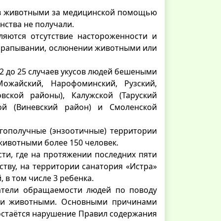
ов животными за медицинской помощью
нства не получали.
яются отсутствие настороженности и
царапывании, ослюнении животными или
2 до 25 случаев укусов людей бешеными
ожайский, Нарофоминский, Рузский,
овской районы), Калужской (Таруский
кой (Виневский район) и Смоленской
агополучные (энзоотичные) территории
животными более 150 человек.
сти, где на протяжении последних пяти
ству, на территории санатория «Истра»
в том числе 3 ребенка.
атели обращаемости людей по поводу
ыми животными. Основными причинами
остаётся нарушение Правил содержания