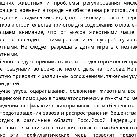
ашних животных и проблемы регулирования числе
оящего времени в городе не обеспечена регистрация
ждане и юридические лица), по-прежнему остаются н
тков и строительства приютов для содержания отловле
ащаем внимание, что от укусов животными чаще 
оянно проводить с ними разъяснительную работу и ст
отными. Не следует разрешать детям играть с незн
отными.
енно следует принимать меры предосторожности при
е грызунами, во время летнего отдыха на природе. Не
стую приводит к различным осложнениям, тяжёлым ук
и детей.
лучае укуса, оцарапывания, ослюнения животным вс
цинской помощью в травматологические пункты по ме
едении профилактических прививок против бешенства.
предотвращения завоза и распространения бешенства
отдых в различные области Российской Федераци
отовиться и привить своих животных против бешенства
ько эти профилактические меры позволят предот