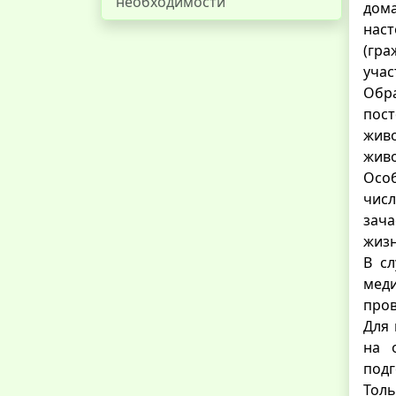
необходимости
дом
наст
(гра
учас
Обр
пост
жив
жив
Особ
числ
зача
жизн
В с
меди
пров
Для 
на 
подг
Тол