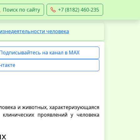
Поиск по сайту
+7 (8182) 460-235
изнедеятельности человека
Подписывайтесь на канал в MAX
нтакте
ловека и животных, характеризующаяся
клинических проявлений у человека
ых