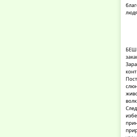
благ
людя
БЕШЕ
зака
Зара
конт
Пост
слюн
живо
волк
След
изб
прин
прир