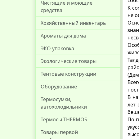
собс
Чистящие и моющие
К со
средства
не о
Осн
Хозяйственный инвентарь
знан
Ароматы для дома
нес
Особ
ЭКО упаковка
жив
Тал
Экологические товары
рай
Тентовые конструкции
(Дем
Всег
Оборудование
пост
В на
Термосумки,
лет 
автохолодильники
беше
Термосы THERMOS
По-
уку
Товары первой
высо