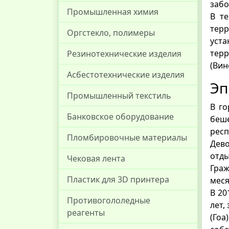
забо
Промышленная химия
В те
тер
Оргстекло, полимеры
уст
тер
Резинотехнические изделия
(Вин
Асбестотехнические изделия
Эп
Промышленный текстиль
В го
Банковское оборудование
беш
респ
Пломбировочные материалы
Дево
отды
Чековая лента
Граж
Пластик для 3D принтера
меся
В 20
Противогололедные
лет,
реагенты
(Гоа