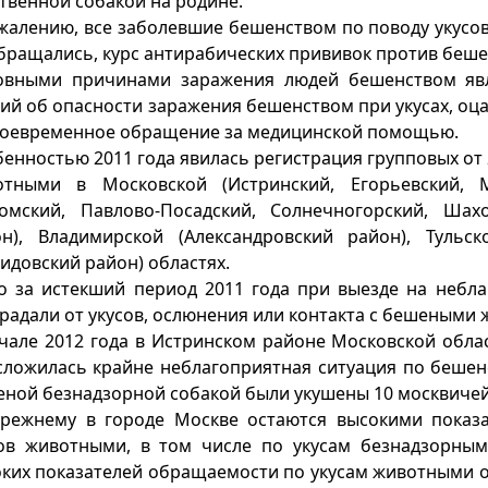
твенной собакой на родине.
жалению, все заболевшие бешенством по поводу укус
бращались, курс антирабических прививок против беше
овными причинами заражения людей бешенством явл
ий об опасности заражения бешенством при укусах, о
воевременное обращение за медицинской помощью.
енностью 2011 года явилась регистрация групповых от 
отными в Московской (Истринский, Егорьевский, М
домский, Павлово-Посадский, Солнечногорский, Шах
он), Владимирской (Александровский район), Тульс
идовский район) областях.
о за истекший период 2011 года при выезде на небл
радали от укусов, ослюнения или контакта с бешеными 
чале 2012 года в Истринском районе Московской обла
сложилась крайне неблагоприятная ситуация по бешен
ной безнадзорной собакой были укушены 10 москвичей, 
прежнему в городе Москве остаются высокими показ
сов животными, в том числе по укусам безнадзорн
ких показателей обращаемости по укусам животными 