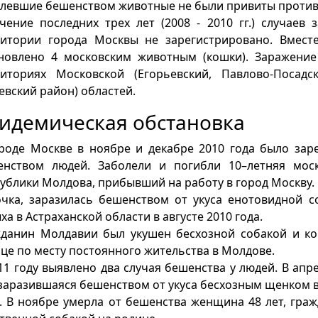
левшие бешенством животные не были привиты против
чение последних трех лет (2008 - 2010 гг.) случае
ритории города Москвы не зарегистрировано. Вмест
ановлено 4 московским животным (кошки). Заражени
риториях Московской (Егорьевский, Павлово-Посад
евский район) областей.
идемическая обстановка
роде Москве в ноябре и декабре 2010 года было зар
енством людей. Заболели и погибли 10–летняя мос
ублики Молдова, прибывший на работу в город Москву.
чка, заразилась бешенством от укуса енотовидной с
ха в Астраханской области в августе 2010 года.
данин Молдавии был укушен бесхозной собакой и кош
це по месту постоянного жительства в Молдове.
11 году выявлено два случая бешенства у людей. В апр
 заразившаяся бешенством от укуса бесхозным щенком 
). В ноябре умерла от бешенства женщина 48 лет, гра