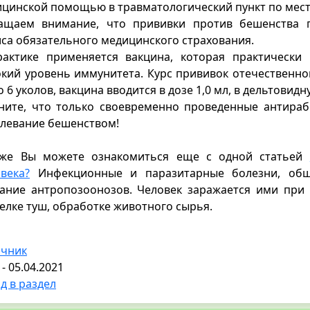
цинской помощью в травматологический пункт по мест
ащаем внимание, что прививки против бешенства п
са обязательного медицинского страхования.
рактике применяется вакцина, которая практически
кий уровень иммунитета. Курс прививок отечественно
о 6 уколов, вакцина вводится в дозе 1,0 мл, в дельтовид
ите, что только своевременно проведенные антираб
левание бешенством!
 же Вы можете ознакомиться еще с одной статьей
века?
Инфекционные и паразитарные болезни, общ
ание антропозоонозов. Человек заражается ими при
елке туш, обработке животного сырья.
очник
 - 05.04.2021
д в раздел