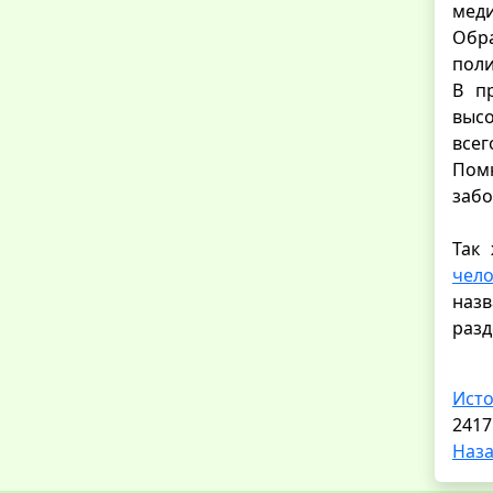
меди
Обр
поли
В п
высо
всег
Помн
забо
Так
чело
назв
разд
Ист
2417
Наза