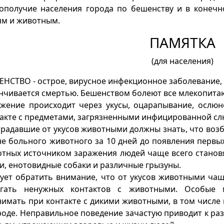
ополучие населения города по бешенству и в конечн
м и животным.
ПАМЯТКА
(для населения)
НСТВО - острое, вирусное инфекционное заболевание, 
нчивается смертью. Бешенством болеют все млекопит
жение происходит через укусы, оцарапывание, ослю
акте с предметами, загрязненными инфицированной сл
радавшие от укусов животными должны знать, что воз
е больного животного за 10 дней до появления первы
тных источником заражения людей чаще всего становят
и, енотовидные собаки и различные грызуны.
ует обратить внимание, что от укусов животными ча
егать ненужных контактов с животными. Особые 
имать при контакте с дикими животными, в том числе 
оде. Неправильное поведение зачастую приводит к ра