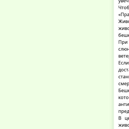
увеч
Чтоб
«Пра
Жив
живо
беше
При
слю
вете
Если
дос
стан
смер
Беше
кот
ант
пред
В ц
жив