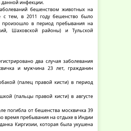
 данной инфекции.
в заболеваний бешенством животных на
е с тем, в 2011 году бешенство было
е произошло в период пребывания на
ский, Шаховской районы) и Тульской
егистрировано два случая заболевания
квичка и мужчина 23 лет, гражданин
обакой (палец правой кисти) в период
кой (пальцы правой кисти) в августе
еле погибла от бешенства москвичка 39
во время пребывания на отдыхе в Индии
жданка Киргизии, которая была укушена