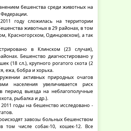
ранением бешенства среди животных на
 Федерации.
 2011 году сложилась на территории
бешенства животных в 29 районах, в том
м, Красногорском, Одинцовском), а так
трировано в Клинском (23 случая),
) районах. Бешенство диагностировано у
ошек (18 сл.), крупного рогатого скота (2
ся, ежа, бобра и хорька.
кружении активных природных очагов
ми населения увеличивается риск
в период выезда на неблагополучные
ота, рыбалка и др.).
 2011 годы на бешенство исследовано -
татов.
происходят завозы больных бешенством
в том числе собак-10, кошек-12. Все