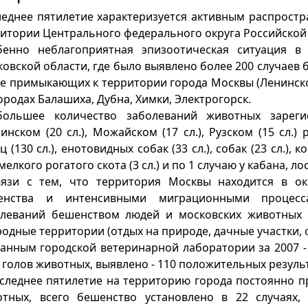
еднее пятилетие характеризуется активным распрост
итории Центрального федерального округа Российской
бенно неблагоприятная эпизоотическая ситуация в
овской области, где было выявлено более 200 случаев 
е примыкающих к территории города Москвы (Ленинско
ородах Балашиха, Дубна, Химки, Электрогорск.
большее количество заболеваний животных зарегис
инском (20 сл.), Можайском (17 сл.), Рузском (15 сл.
ц (130 сл.), енотовидных собак (33 сл.), собак (23 сл.), к
, мелкого рогатого скота (3 сл.) и по 1 случаю у кабана, ло
вязи с тем, что территория Москвы находится в о
енства и интенсивными миграционными процесса
олеваний бешенством людей и московских животных 
одные территории (отдых на природе, дачные участки, ох
анным городской ветеринарной лаборатории за 2007 -
 голов животных, выявлено - 110 положительных резуль
следнее пятилетие на территорию города постоянно 
тных, всего бешенство установлено в 22 случаях, 