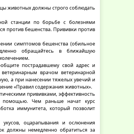
ьцы животных должны строго соблюдать
ной станции по борьбе с болезнями
ся против бешенства. Прививки против
лении симптомов бешенства (обильное
емедленно обращайтесь в ближайшую
амолечением.
сообщите пострадавшему свой адрес и
я ветеринарным врачом ветеринарной
ную, а при нанесении тяжелых увечий и
шение «Правил содержания животных».
тическими прививками, эффективность
й помощью. Чем раньше начат курс
аботка иммунитета, который позволит
 укусов, оцарапывания и ослюнения
ок должны немедленно обратиться за