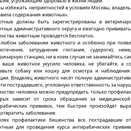
ьям, угрожающим здоровью и жизни людей.
ы избежать неприятностей в условиях Москвы, владел
вила содержания животных».
отные должны быть зарегистрированы в ветеринар
тных административного округа и ежегодно прививать
нства животным проводятся бесплатно.
 любом заболевании животного и особенно при появ
нотечение, затруднение глотания, судороги), н
ринарную станцию, ни в коем случае не занимайтесь с
 ваше животное укусило человека, не убегайте, а 
тавьте собаку или кошку для осмотра и наблюдени
ции. Владелец животного несёт полную административ
ти пострадавшего, уголовную ответственность за нару
нство человека можно предупредить только профилак
орых зависит от срока обращения за медицинско
ирабических прививок, тем быстрее произойдёт выр
отвратить заболевание.
елях профилактики бешенства все пострадавшие от
отным для проведения курса антирабических привив