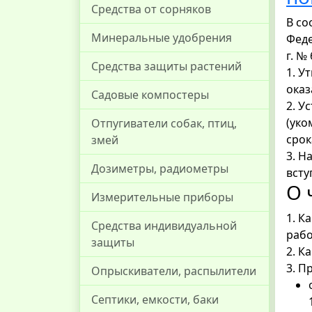
Средства от сорняков
В со
Минеральные удобрения
Феде
г. №
Средства защиты растений
1. У
оказ
Садовые компостеры
2. У
(уко
Отпугиватели собак, птиц,
срок
змей
3. Н
Дозиметры, радиометры
всту
О 
Измерительные приборы
1. К
Средства индивидуальной
рабо
защиты
2. К
3. П
Опрыскиватели, распылители
Септики, емкости, баки