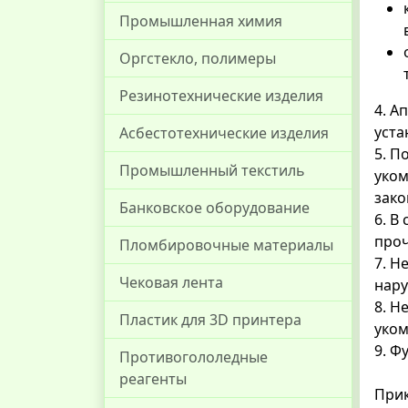
Промышленная химия
Оргстекло, полимеры
Резинотехнические изделия
4. А
уста
Асбестотехнические изделия
5. П
Промышленный текстиль
уком
зако
Банковское оборудование
6. В
проч
Пломбировочные материалы
7. Н
Чековая лента
нару
8. Н
Пластик для 3D принтера
уком
9. Ф
Противогололедные
реагенты
Прик