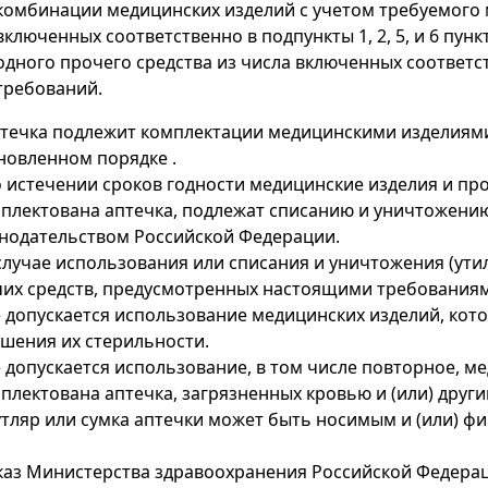
комбинации медицинских изделий с учетом требуемого 
включенных соответственно в подпункты 1, 2, 5, и 6 пун
одного прочего средства из числа включенных соответст
требований.
птечка подлежит комплектации медицинскими изделиям
новленном порядке .
о истечении сроков годности медицинские изделия и пр
плектована аптечка, подлежат списанию и уничтожению 
нодательством Российской Федерации.
 случае использования или списания и уничтожения (ут
их средств, предусмотренных настоящими требованиям
е допускается использование медицинских изделий, кот
шения их стерильности.
е допускается использование, в том числе повторное, 
плектована аптечка, загрязненных кровью и (или) дру
утляр или сумка аптечки может быть носимым и (или) ф
аз Министерства здравоохранения Российской Федераци