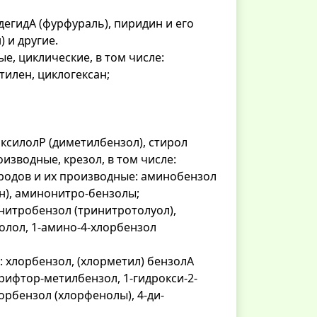
дегидА (фурфураль), пиридин и его
 и другие.
е, циклические, в том числе:
етилен, циклогексан;
, ксилолР (диметилбензол), стирол
оизводные, крезол, в том числе:
ородов и их производные: аминобензол
ин), аминонитро-бензолы;
инитробензол (тринитротолуол),
олол, 1-амино-4-хлорбензол
: хлорбензол, (хлорметил) бензолА
рифтор-метилбензол, 1-гидрокси-2-
лорбензол (хлорфенолы), 4-ди-