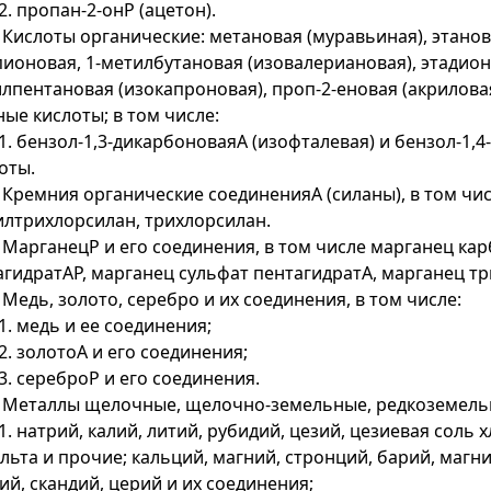
.2. пропан-2-онР (ацетон).
. Кислоты органические: метановая (муравьиная), этанова
ионовая, 1-метилбутановая (изовалериановая), этадионо
лпентановая (изокапроновая), проп-2-еновая (акрилова
ые кислоты; в том числе:
.1. бензол-1,3-дикарбоноваяА (изофталевая) и бензол-1,
оты.
. Кремния органические соединенияА (силаны), в том чи
лтрихлорсилан, трихлорсилан.
. МарганецР и его соединения, в том числе марганец ка
агидратАР, марганец сульфат пентагидратА, марганец 
. Медь, золото, серебро и их соединения, в том числе:
.1. медь и ее соединения;
.2. золотоА и его соединения;
.3. сереброР и его соединения.
. Металлы щелочные, щелочно-земельные, редкоземельны
.1. натрий, калий, литий, рубидий, цезий, цезиевая сол
льта и прочие; кальций, магний, стронций, барий, магн
ий, скандий, церий и их соединения;