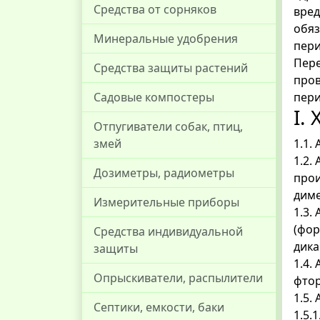
Средства от сорняков
вред
обяз
Минеральные удобрения
пери
Пере
Средства защиты растений
пров
Садовые компостеры
пери
I.
Отпугиватели собак, птиц,
змей
1.1.
1.2.
Дозиметры, радиометры
прои
диме
Измерительные приборы
1.3.
(фор
Средства индивидуальной
дика
защиты
1.4.
Опрыскиватели, распылители
фтор
1.5.
Септики, емкости, баки
1.5.