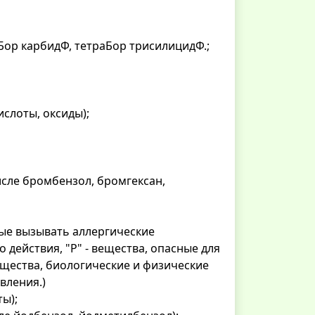
аБор карбидФ, тетраБор трисилицидФ.;
ислоты, оксиды);
исле бромбензол, бромгексан,
ные вызывать аллергические
действия, "Р" - вещества, опасные для
ещества, биологические и физические
вления.)
ты);