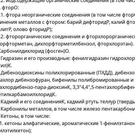
3.2. йодсодержащие органические соединения (в том чис
4. фторО:
4.1. фтора неорганические соединения (в том числе фт
инения металлов с фтором: барий дифторидР, калий фто
литР, олово фторидР);
4.2. фторорганические соединения и фторхлорорганичес
орфторметан, дихлорфторметилбензол, фторхлорэтан).
 Карбонилдихлорид (фосген)О.
. Гидразин и его производные: фенилгидразин гидрохло
тил)К.
. Дибензодиоксины полихлорированные (ПХДД), дибензоф
ахлор дибензофуран, бифенилы полибромированные и п
ахлордибензо-пара-диоксинК, 3,3"4,4",5-пентахлорбифен
етилкарбамоилхлоридК.
. Кадмий и его соединенияК, кадмий ртуть теллур (тверд
. Карбонилы металлов, в том числе железо пентакарбон
. Кетоны, в том числе:
.1. кетоны алифатические, ароматические 1-фенилэтанон
илэтилкетон);