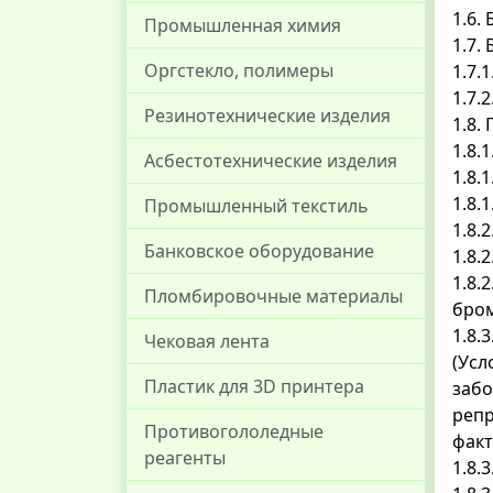
1.6.
Промышленная химия
1.7.
Оргстекло, полимеры
1.7.
1.7.
Резинотехнические изделия
1.8.
1.8.
Асбестотехнические изделия
1.8.
1.8.
Промышленный текстиль
1.8.
Банковское оборудование
1.8.
1.8.
Пломбировочные материалы
бром
1.8.3
Чековая лента
(Усл
Пластик для 3D принтера
забо
репр
Противогололедные
факт
реагенты
1.8.