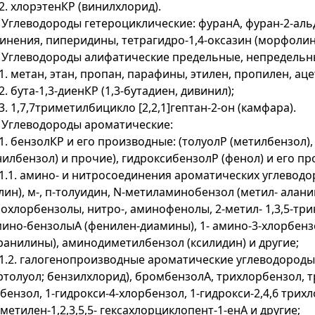
.2. хлорэтенКР (винилхлорид).
. Углеводороды гетероциклические: фуранА, фуран-2-аль
инения, пиперидины, тетрагидро-1,4-оксазин (морфолин)
. Углеводороды алифатические предельные, непредельны
.1. метан, этан, пропан, парафины, этилен, пропилен, ац
.2. бута-1,3-диенКР (1,3-бутадиен, дивинил);
.3. 1,7,7триметилбицикло [2,2,1]гептан-2-он (камфара).
. Углеводороды ароматические:
.1. бензолКР и его производные: (толуолР (метилбензол)
нилбензол) и прочие), гидроксибензолР (фенол) и его пр
.1.1. амино- и нитросоединения ароматических углевод
лин), м-, п-толуидин, N-метиламинобензол (метил- алан
охлорбензолы, нитро-, аминофенолы, 2-метил- 1,3,5-тр
ино-бензолыА (фенилен-диамины), 1- амино-3-хлорбенз
ранилины), аминодиметилбензол (ксилидин) и другие;
.1.2. галогенопроизводные ароматические углеводороды
ртолуол; бензилхлорид), бромбензолА, трихлорбензол, т
бензол, 1-гидрокси-4-хлорбензол, 1-гидрокси-2,4,6 трих
метилен-1,2,3,5,5- гексахлорциклопент-1-енА и другие;