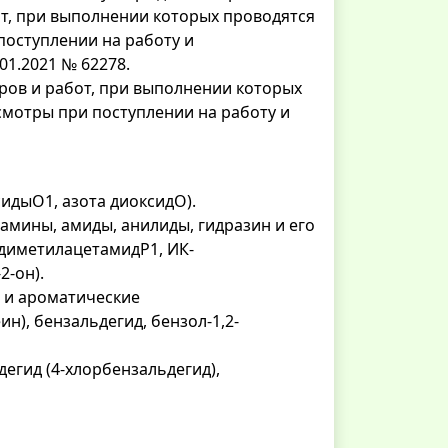
от, при выполнении которых проводятся
оступлении на работу и
01.2021 № 62278.
ров и работ, при выполнении которых
мотры при поступлении на работу и
сидыО1, азота диоксидО).
 амины, амиды, анилиды, гидразин и его
диметилацетамидР1, ИК-
2-он).
) и ароматические
н), бензальдегид, бензол-1,2-
егид (4-хлорбензальдегид),