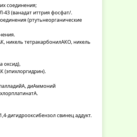
 их соединения;
Л-43 (ванадат иттрия фосфат/.
 соединения (ртутьнеорганические
нения.
АК, никель тетракарбонилАКО, никель
а оксид),
К (эпихлоргидрин).
, палладийА, диАммоний
ахлорплатинатА.
1,4-дигидрооксибензол свинец аддукт.