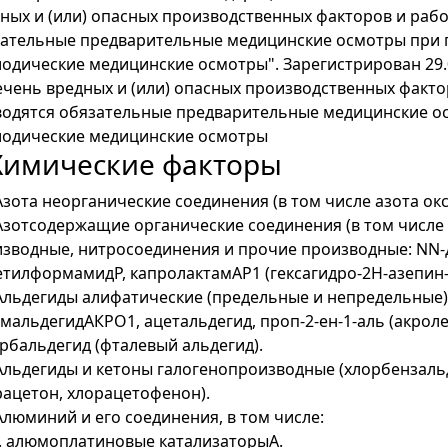
ных и (или) опасных производственных факторов и раб
ательные предварительные медицинские осмотры при п
одические медицинские осмотры". Зарегистрирован 29.
чень вредных и (или) опасных производственных факто
одятся обязательные предварительные медицинские ос
одические медицинские осмотры
 Химические факторы
 Азота неорганические соединения (в том числе азота ок
 Азотсодержащие органические соединения (в том числе
зводные, нитросоединения и прочие производные: NN-
тилформамидР, капролактамАР1 (гексагидро-2Н-азепин-
 Альдегиды алифатические (предельные и непредельные
мальдегидАКРО1, ацетальдегид, проп-2-ен-1-аль (акролеи
рбальдегид (фталевый альдегид).
 Альдегиды и кетоны галогенопроизводные (хлорбензальд
ацетон, хлорацетофенон).
 Алюминий и его соединения, в том числе:
1. алюмоплатиновые катализаторыА.