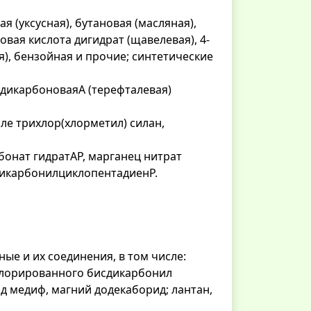
я (уксусная), бутановая (масляная),
вая кислота дигидрат (щавелевая), 4-
я), бензойная и прочие; синтетические
4-дикарбоноваяА (терефталевая)
сле трихлор(хлорметил) силан,
рбонат гидратАР, марганец нитрат
трикарбонилциклопентадиенР.
е и их соединения, в том числе:
ь хлорированного бисдикарбонил
ид медиф, магний додекаборид; лантан,