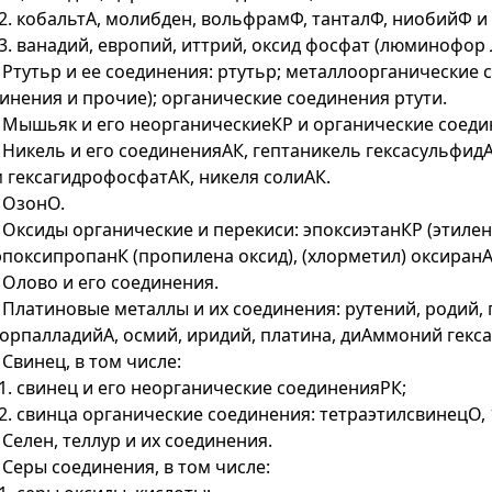
.2. кобальтА, молибден, вольфрамФ, танталФ, ниобийФ и
.3. ванадий, европий, иттрий, оксид фосфат (люминофор 
. Ртутьр и ее соединения: ртутьр; металлоорганические
инения и прочие); органические соединения ртути.
. Мышьяк и его неорганическиеКР и органические соеди
. Никель и его соединенияАК, гептаникель гексасульфид
 гексагидрофосфатАК, никеля солиАК.
. ОзонО.
. Оксиды органические и перекиси: эпоксиэтанКР (этилен
 эпоксипропанК (пропилена оксид), (хлорметил) оксиранА
. Олово и его соединения.
. Платиновые металлы и их соединения: рутений, родий
орпалладийА, осмий, иридий, платина, диАммоний гекс
. Свинец, в том числе:
.1. свинец и его неорганические соединенияРК;
.2. свинца органические соединения: тетраэтилсвинецО, 
. Селен, теллур и их соединения.
. Серы соединения, в том числе: