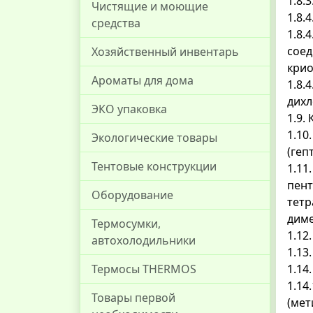
1.8.
Чистящие и моющие
1.8.
средства
1.8.
соед
Хозяйственный инвентарь
крио
Ароматы для дома
1.8.
дихл
ЭКО упаковка
1.9.
1.10
Экологические товары
(геп
Тентовые конструкции
1.11
пент
Оборудование
тетр
дим
Термосумки,
1.12
автохолодильники
1.13
Термосы THERMOS
1.14
1.14
Товары первой
(мет