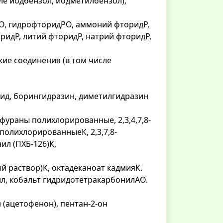
ле йодбензол, йодметилбензол);
орО, гидрофторидРО, аммоний фторидР,
ридР, литий фторидР, натрий фторидР,
кие соединения (в том числе
рид, борингидразин, диметилгидразин
ураны полихлорированные, 2,3,4,7,8-
олихлорированныеК, 2,3,7,8-
ил (ПХБ-126)К,
ый раствор)К, октадеканоат кадмияК.
ил, кобальт гидридотетракарбонилАО.
 (ацетофенон), пентан-2-он