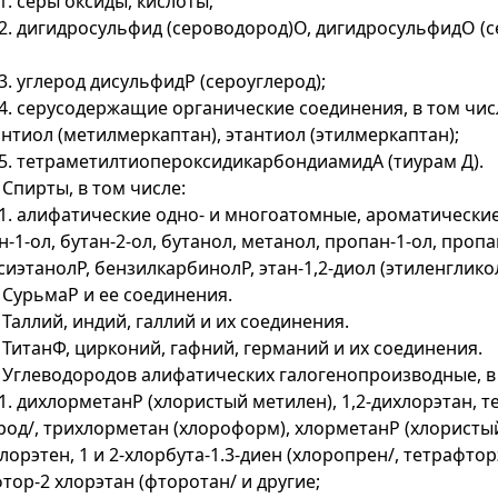
.1. серы оксиды, кислоты;
.2. дигидросульфид (сероводород)О, дигидросульфидО (
.3. углерод дисульфидР (сероуглерод);
.4. серусодержащие органические соединения, в том чис
нтиол (метилмеркаптан), этантиол (этилмеркаптан);
.5. тетраметилтиопероксидикарбондиамидА (тиурам Д).
. Спирты, в том числе:
.1. алифатические одно- и многоатомные, ароматические
н-1-ол, бутан-2-ол, бутанол, метанол, пропан-1-ол, пропан
сиэтанолР, бензилкарбинолР, этан-1,2-диол (этиленглико
. СурьмаР и ее соединения.
. Таллий, индий, галлий и их соединения.
. ТитанФ, цирконий, гафний, германий и их соединения.
. Углеводородов алифатических галогенопроизводные, в
.1. дихлорметанР (хлористый метилен), 1,2-дихлорэтан,
род/, трихлорметан (хлороформ), хлорметанР (хлористый
лорэтен, 1 и 2-хлорбута-1.3-диен (хлоропрен/, тетрафтор
тор-2 хлорэтан (фторотан/ и другие;