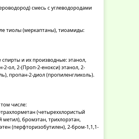
сероводород) смесь с углеводородами
ле тиолы (меркаптаны), тиоамиды:
 спирты и их производные: этанол,
-2-ол, 2-(Проп-2-енокси) этанол, 2-
ль), пропан-2-диол (пропиленгликоль).
 том числе:
 тетрахлорметан (четыреххлористый
 метил), бромэтан, трихлорэтан,
этен (перфторизобутилен), 2-бром-1,1,1-