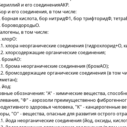
 Бериллий и его соединенияАКР.
 Бор и его соединения, в том числе:
1. борная кислота, бор нитридФ1, бор трифторидФ, тетр
2. бороводородыО.
 Галогены, в том числе:
1. хлорО:
1.1. хлора неорганические соединения (гидрохлорид+О, к
1.2. хлорсодержащие органические соединения;
2. бромАО:
2.1. брома неорганические соединения (бромАО);
2.2. бромсодержащие органические соединения (в том ч
метан);
. йод:
овные обозначения: "А" - химические вещества, способ
левания, "Ф" - аэрозоли преимущественно фиброгенного 
одуктивного здоровья человека, "К" - канцерогенные в
оры, "О" - вещества, опасные для развития острого отра
3.1. йода неорганические соединения (йод, оксиды, кисло