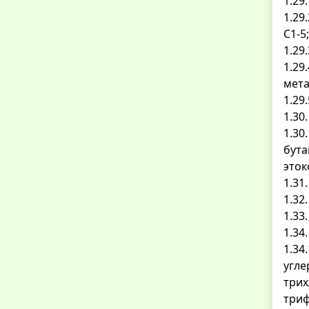
1.29
1.29
C1-5;
1.29
1.29
мета
1.29
1.30
1.30
бута
эток
1.31
1.32
1.33
1.34
1.34
угле
трих
триф