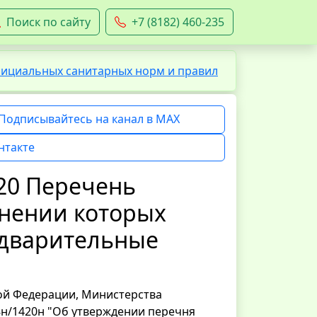
Поиск по сайту
+7 (8182) 460-235
фициальных санитарных норм и правил
Подписывайтесь на канал в MAX
нтакте
020 Перечень
лнении которых
едварительные
ой Федерации, Министерства
8н/1420н "Об утверждении перечня