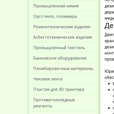
Промышленная химия
дези
дера
Оргстекло, полимеры
меди
Де
Резинотехнические изделия
Деят
Асбестотехнические изделия
хран
дези
Промышленный текстиль
конт
Банковское оборудование
пров
Пломбировочные материалы
Юрид
обес
Чековая лента
Пластик для 3D принтера
Противогололедные
реагенты