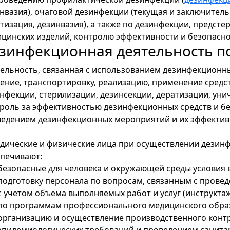
нвазия), очаговой дезинфекции (текущая и заключитель
тизация, дезинвазия), а также по дезинфекции, предст
цинских изделий, контролю эффективности и безопасн
зинфекционная деятельность по
ельность, связанная с использованием дезинфекционны
ение, транспортировку, реализацию, применение средс
нфекции, стерилизации, дезинсекции, дератизации, ун
роль за эффективностью дезинфекционных средств и бе
едением дезинфекционных мероприятий и их эффектив
ические и физические лица при осуществлении дезин
печивают:
безопасные для человека и окружающей среды условия в
подготовку персонала по вопросам, связанным с пров
с учетом объема выполняемых работ и услуг (инструктаж
по программам профессионального медицинского образ
организацию и осуществление производственного конт