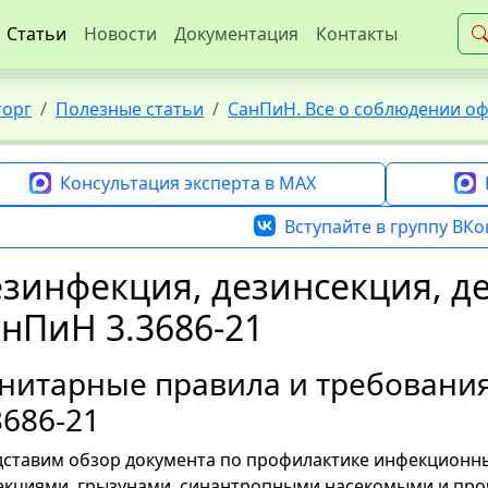
Статьи
Новости
Документация
Контакты
торг
Полезные статьи
СанПиН. Все о соблюдении о
Консультация эксперта в MAX
Вступайте в группу ВКо
зинфекция, дезинсекция, д
нПиН 3.3686-21
нитарные правила и требовани
3686-21
ставим обзор документа по профилактике инфекционны
кциями, грызунами, синантропными насекомыми и про