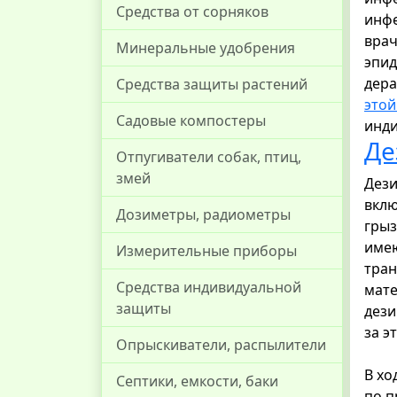
Средства от сорняков
инфе
врач
Минеральные удобрения
эпид
дера
Средства защиты растений
этой
Садовые компостеры
инди
Де
Отпугиватели собак, птиц,
змей
Дези
вклю
Дозиметры, радиометры
грыз
имею
Измерительные приборы
тран
Средства индивидуальной
мате
защиты
дези
за э
Опрыскиватели, распылители
В хо
Септики, емкости, баки
по п