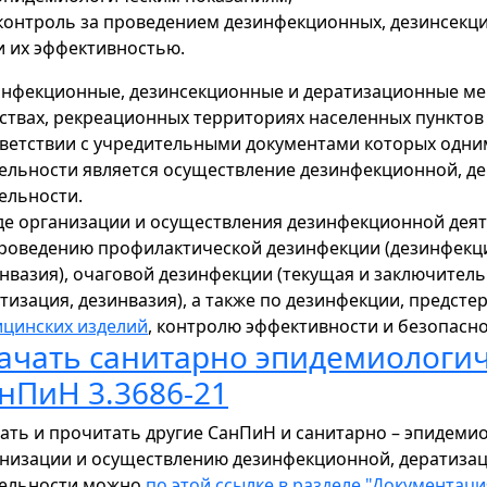
контроль за проведением дезинфекционных, дезинсекц
и их эффективностью.
нфекционные, дезинсекционные и дератизационные ме
ствах, рекреационных территориях населенных пунктов
ветствии с учредительными документами которых одни
ельности является осуществление дезинфекционной, д
ельности.
де организации и осуществления дезинфекционной деят
роведению профилактической дезинфекции (дезинфекция
нвазия), очаговой дезинфекции (текущая и заключитель
тизация, дезинвазия), а также по дезинфекции, предст
цинских изделий
, контролю эффективности и безопасн
ачать санитарно эпидемиологи
нПиН 3.3686-21
ать и прочитать другие СанПиН и санитарно – эпидеми
низации и осуществлению дезинфекционной, дератиза
тельности можно
по этой ссылке в разделе "Документаци