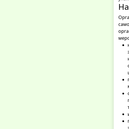
На
Орга
само
орга
меро