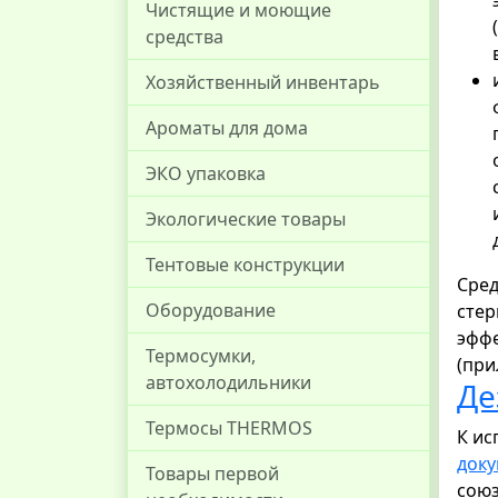
Чистящие и моющие
средства
Хозяйственный инвентарь
Ароматы для дома
ЭКО упаковка
Экологические товары
Тентовые конструкции
Сред
Оборудование
стер
эффе
Термосумки,
(при
автохолодильники
Де
Термосы THERMOS
К ис
док
Товары первой
союз