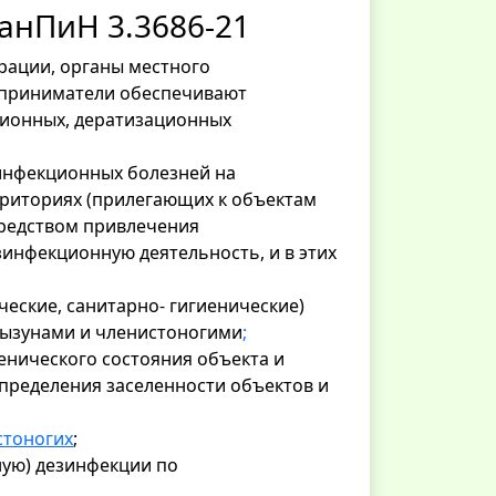
анПиН 3.3686-21
рации, органы местного
дприниматели обеспечивают
ционных, дератизационных
инфекционных болезней на
рриториях (прилегающих к объектам
осредством привлечения
инфекционную деятельность, и в этих
еские, санитарно- гигиенические)
рызунами и членистоногими
;
енического состояния объекта и
определения заселенности объектов и
стоногих
;
ную) дезинфекции по