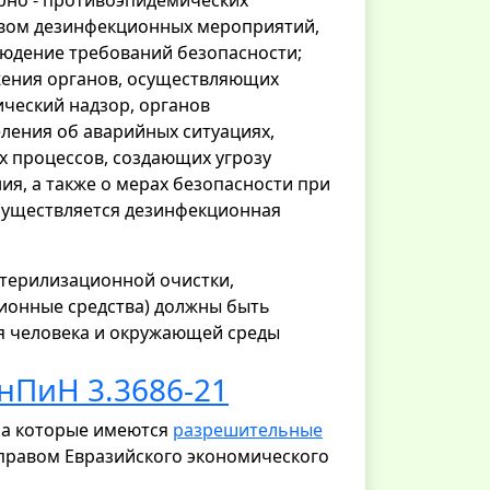
рно - противоэпидемических
ством дезинфекционных мероприятий,
людение требований безопасности;
жения органов, осуществляющих
ческий надзор, органов
еления об аварийных ситуациях,
х процессов, создающих угрозу
я, а также о мерах безопасности при
существляется дезинфекционная
терилизационной очистки,
ционные средства) должны быть
я человека и окружающей среды
нПиН 3.3686-21
на которые имеются
разрешительные
х правом Евразийского экономического