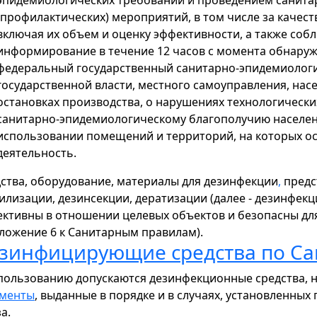
эпидемиологических требований и проведением санита
(профилактических) мероприятий, в том числе за каче
включая их объем и оценку эффективности, а также соб
информирование в течение 12 часов с момента обнару
федеральный государственный санитарно-эпидемиологи
государственной власти, местного самоуправления, нас
остановках производства, о нарушениях технологически
санитарно-эпидемиологическому благополучию населени
использовании помещений и территорий, на которых о
деятельность.
ства, оборудование, материалы для дезинфекции
,
предс
илизации, дезинсекции, дератизации (далее - дезинфек
ктивны в отношении целевых объектов и безопасны дл
ложение 6 к Санитарным правилам).
зинфицирующие средства по Са
пользованию допускаются дезинфекционные средства, 
ументы
, выданные в порядке и в случаях, установленны
а.