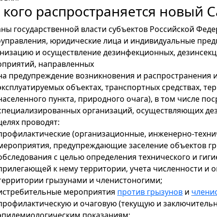
 кого распространяется новый С
ны государственной власти субъектов Российской Феде
управления, юридические лица и индивидуальные пре
низацию и осуществление дезинфекционных, дезинсек
приятий, направленных
на предупреждение возникновения и распространения 
эксплуатируемых объектах, транспортных средствах, те
населенного пункта, природного очага), в том числе п
специализированных организаций, осуществляющих дез
целях проводят:
профилактические (организационные, инженерно-технич
мероприятия, предупреждающие заселение объектов г
обследования с целью определения технического и гиги
прилегающей к нему территории, учета численности и 
территории грызунами и членистоногими;
истребительные мероприятия
против грызунов
и
члени
профилактическую и очаговую (текущую и заключитель
эпидемиологическим показаниям;