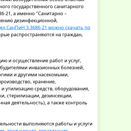
вного государственного санитарного
86-21, а именно "Санитарно –
лению дезинфекционной,
здел СанПиН 3.3686-21 можно скачать по
орые распространяются на граждан,
ю и осуществление работ и услуг,
будителями инвазионных болезней,
огими и другими насекомыми,
роизводство, хранение,
и утилизацию средств, оборудования,
и, стерилизации, дезинсекции,
нная деятельность), а также контроль
ельности выполняются работы и услуги
ия
,
дезинсекция
,
дератизация
,