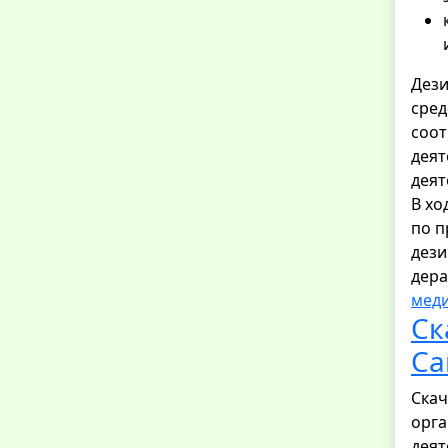
Дези
сред
соот
деят
деят
В хо
по п
дези
дера
меди
Ск
Са
Скач
орга
дея