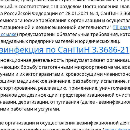
кций. В соответствие c III разделом Постановления Гла
а Российской Федерации от 28.01.2021 № 4, СанПиН 3.36
емиологические требования к организации и осуществ
тизационной и дезинсекционной деятельности"
(
III ра
 ссылке
) предусмотрены обязательные требования, кот
видуальных предпринимателей и юридических лиц.
зинфекция по СанПиН 3.3686-21
нфекционная деятельность предусматривает организаци
чающих борьбу с патогенными микроорганизмами, воз
унами и их эктопаразитами, кровососущими членистон
щими медицинское значение, разработку, испытание, п
спортирование, реализацию, применение, уничтожение 
риалов для дезинфекции, предстерилизационной очистк
нвазии, дератизации, отпугивания (далее - дезинфекцио
тими работами и услугами.
де организации и осуществления дезинфекционной деят
роведению профилактической дезинфекции (
дезинфекц