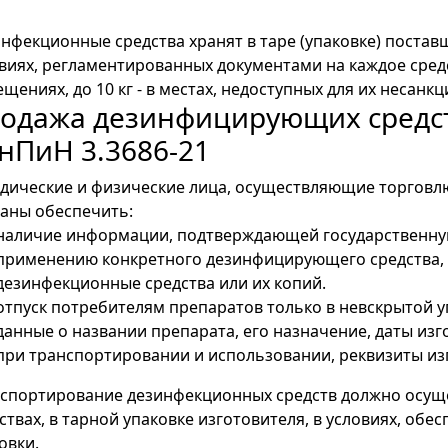
нфекционные средства хранят в таре (упаковке) поставщ
виях, регламентированных документами на каждое сред
щениях, до 10 кг - в местах, недоступных для их неса
одажа дезинфицирующих средств
нПиН 3.3686-21
ические и физические лица, осуществляющие торгов
аны обеспечить:
наличие информации, подтверждающей государственную
применению конкретного дезинфицирующего средства, 
дезинфекционные средства или их копий.
отпуск потребителям препаратов только в невскрытой у
данные о названии препарата, его назначение, даты из
при транспортировании и использовании, реквизиты из
спортирование дезинфекционных средств должно осуще
ствах, в тарной упаковке изготовителя, в условиях, об
овки.