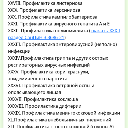
XXVIII. Профилактика листериоза
XXIX. Профилактика иерсиниоза
XXX. Профилактика кампилобактериоза
XXXI. Профилактика вирусного гепатита А и Е
XXXII. Профилактика полиомиелита (
скачать ХХХII
раздел СанПиН 3.3686-21
)
XXXIII. Профилактика энтеровирусной (неполно)
инфекции
XXXIV.Профилактика гриппа и других острых
респираторных вирусных инфекций
XXXV. Профилактика кори, краснухи,
эпидемического паротита
XXXVI. Профилактика ветряной оспы и
опоясывающего лишая
XXXVII. Профилактика коклюша
XXXVIII. Профилактика дифтерии
XXXIX. Профилактика менингококковой инфекции
XL.Профилактика внебольничных пневмоний
XLI. Профилактика стрептококковой (группы А)