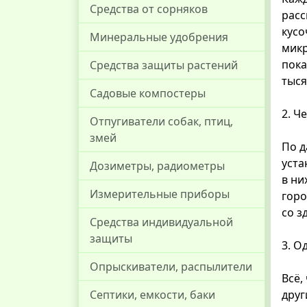
Средства от сорняков
расс
кусо
Минеральные удобрения
микр
пока
Средства защиты растений
тыся
Садовые компостеры
2. Ч
Отпугиватели собак, птиц,
змей
По д
уста
Дозиметры, радиометры
в ни
Измерительные приборы
горо
со з
Средства индивидуальной
защиты
3. О
Опрыскиватели, распылители
Всё,
Септики, емкости, баки
друг