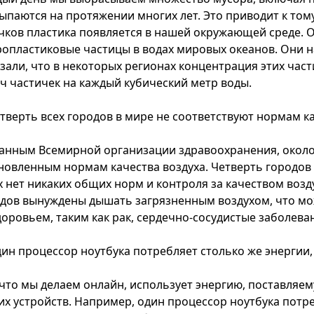
ыпаются на протяжении многих лет. Это приводит к том
чков пластика появляется в нашей окружающей среде. Од
опластиковые частицы в водах мировых океанов. Они на
зали, что в некоторых регионах концентрация этих час
ч частичек на каждый кубический метр воды.
етверть всех городов в мире не соответствуют нормам ка
анным Всемирной организации здравоохранения, около 
новленным нормам качества воздуха. Четверть городов
х нет никаких общих норм и контроля за качеством возду
дов вынуждены дышать загрязненным воздухом, что мо
доровьем, таким как рак, сердечно-сосудистые заболеван
дин процессор ноутбука потребляет столько же энергии, 
 что мы делаем онлайн, использует энергию, поставля
их устройств. Например, один процессор ноутбука потре