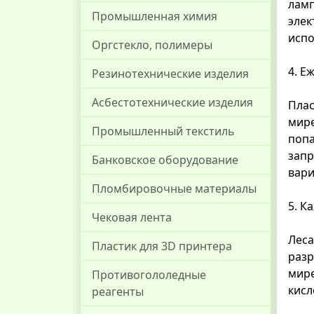
ламп
Промышленная химия
элек
испо
Оргстекло, полимеры
4. Е
Резинотехнические изделия
Асбестотехнические изделия
Плас
мире
Промышленный текстиль
попа
запр
Банковское оборудование
вари
Пломбировочные материалы
5. К
Чековая лента
Леса
Пластик для 3D принтера
разр
мире
Противогололедные
кисл
реагенты