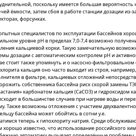
уднительной, поскольку имеется большая вероятность н
чей ёмкости, затем сбоя в работе станции дозации из-з
кторах, форсунках.
опытных специалистов по эксплуатации бассейнов хорош
ильном уровне рН в пределах 7,0-7,4 возможно получен
ления кальциевой корки. Такую замечательную возмож
емы дозации с автоматическим контролем рН и активног
ае стоит также упомянуть и о насосно-фильтровальном
хлорита кальция оно часто выходит из строя, например,
лнителя в фильтре, кальциевых отложений непосредств
орожить собственника бассейна риск скорой замены ТЭ
астания» карбонатом кальция (CaCO3) и гидроксидом ка
сходит в большинстве случаев при нагреве воды и пер
у. Также возможны отложения с участием двухвалентно
ельцу бассейна может обойтись в сотни у.е.
тимся теперь к гипохлориту натрия. Среди обслужива
 хорошо известно, что использование российского хи
бежную автоматику вызывает определённые проблемы. 