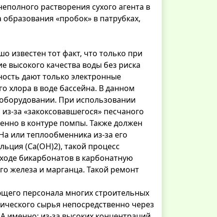
еполного растворения сухого агента в
а образования «пробок» в патрубках,
о известен тот факт, что только при
ие высокого качества воды без риска
ность дают только электронные
о хлора в воде бассейна. В данном
 оборудовании. При использовании
 из-за «закоксовавшегося» песчаного
енно в контуре помпы. Также должен
На или теплообменника из-за его
льция (Ca(OH)2), такой процесс
еходе бикарбонатов в карбонатную
го железа и марганца. Такой ремонт
ющего персонала многих строительных
мического сырья непосредственно через
А именно: из-за высоких концентраций