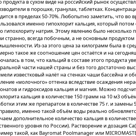
о продукта в сухом виде на российский рынок осуществ
зводители в порошке, гранулах, таблетках. Концентрац
дится в пределах 50-70%. Любопытно заметить, что во
льзовался именно гипохлорит кальция, который потом 
о гипохлориту натрия. Этому явлению было несколько п
ни странно, всегда побочным, а не основным продуктом
ышленности. Из-за этого цена за килограмм была в средн
ерно такое же соотношение цен остаётся и на сегодня
ючалась в том, что кальций в составе этого продукта ув
ральной части нашей страны и без того достаточно высо
мели известковый налёт на стенках чаши бассейна и об
ление «молочного» оттенка вследствие осаждения нера
онатов и гидроксидов кальция и магния. Можно подсчи
хлорита кальция в количестве 150 грамм на 10 м3 объём
ботки этим же препаратом в количестве 75 г. и замены
 правило, именно такой объём воды реально обновляетс
чаем дополнительное количество кальция в количестве 
ственного уровня по России). Растворение и дозация Ca
имер такой, как Bayromat Poolmanager или MICROMASTER