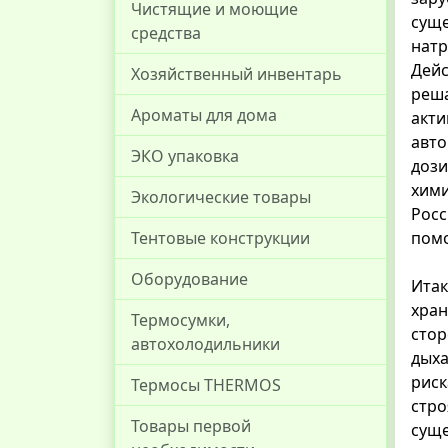
Чистящие и моющие
суще
средства
натр
Дейс
Хозяйственный инвентарь
реша
Ароматы для дома
акти
авто
ЭКО упаковка
дози
хими
Экологические товары
Росс
Тентовые конструкции
помо
Оборудование
Итак
хран
Термосумки,
стор
автохолодильники
дыха
риск
Термосы THERMOS
стро
Товары первой
суще