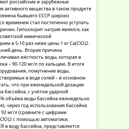
ляют российские и зарубежные
ия активного вещества в таком продукте
 времена бывшего СССР широко
со временем стал постепенно уступать
ричин. Гипохлорит натрия являлся, как
 советской химической
ем в 5-10 раз ниже цены 1 кг Ca(ClO)2 .
шний день. Вторая причина
еличивал жёсткость воды, которая в
ка – 90-120 мг/л по кальцию. В итоге
орудования, помутнение воды,
створимых в воде солей – в основном
тать, что при еженедельной дозации
а бассейна, с учётом ударной
 5% объёма воды бассейна еженедельно
я), через год использования бассейна
92 мг/л (сравните с цифрами
(ClO)2 с помощью автоматики,
 в воду бассейна, представляется