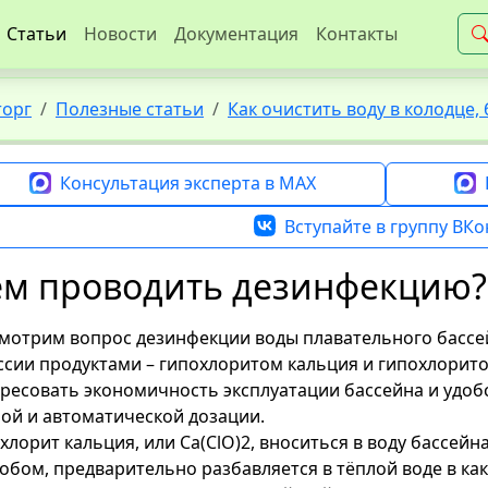
Статьи
Новости
Документация
Контакты
торг
Полезные статьи
Как очистить воду в колодце, 
Консультация эксперта в MAX
Вступайте в группу ВКо
ем проводить дезинфекцию?
мотрим вопрос дезинфекции воды плавательного басс
ссии продуктами – гипохлоритом кальция и гипохлорито
ресовать экономичность эксплуатации бассейна и удоб
ой и автоматической дозации.
хлорит кальция, или Ca(ClO)2, вноситься в воду бассейн
обом, предварительно разбавляется в тёплой воде в ка