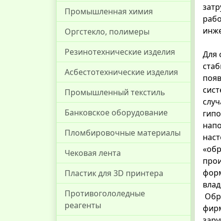
затр
Промышленная химия
рабо
инже
Оргстекло, полимеры
Резинотехнические изделия
Для 
стаб
Асбестотехнические изделия
появ
сист
Промышленный текстиль
случ
Банковское оборудование
гипо
напо
Пломбировочные материалы
наст
«обр
Чековая лента
прои
форм
Пластик для 3D принтера
влад
Противогололедные
Обра
реагенты
фирм
зару