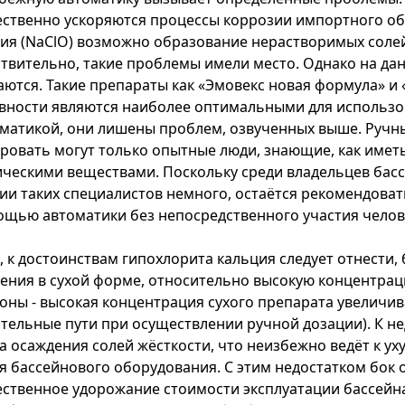
ственно ускоряются процессы коррозии импортного об
ия (NaClO) возможно образование нерастворимых солей 
твительно, такие проблемы имели место. Однако на д
ются. Такие препараты как «Эмовекс новая формула» и 
вности являются наиболее оптимальными для использо
матикой, они лишены проблем, озвученных выше. Ручн
ровать могут только опытные люди, знающие, как име
ческими веществами. Поскольку среди владельцев бас
ии таких специалистов немного, остаётся рекомендоват
щью автоматики без непосредственного участия челов
, к достоинствам гипохлорита кальция следует отнести, 
ения в сухой форме, относительно высокую концентрац
оны - высокая концентрация сухого препарата увеличив
тельные пути при осуществлении ручной дозации). К н
а осаждения солей жёсткости, что неизбежно ведёт к ух
я бассейнового оборудования. С этим недостатком бок о
ственное удорожание стоимости эксплуатации бассейна.