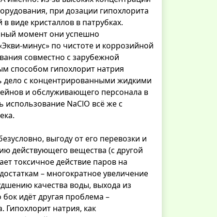
орудования, при дозации гипохлорита
в виде кристаллов в патрубках.
анный момент они успешно
«Экви-минус» по чистоте и коррозийной
вания совместно с зарубежной
ым способом гипохлорит натрия
ть дело с концентрированными жидкими
сейнов и обслуживающего персонала в
ь использование NaClO всё же с
ека.
безусловно, выгоду от его перевозки и
ию действующего вещества (с другой
ает токсичное действие паров на
едостаткам – многократное увеличение
удшению качества воды, выхода из
 бок идёт другая проблема –
 Гипохлорит натрия, как