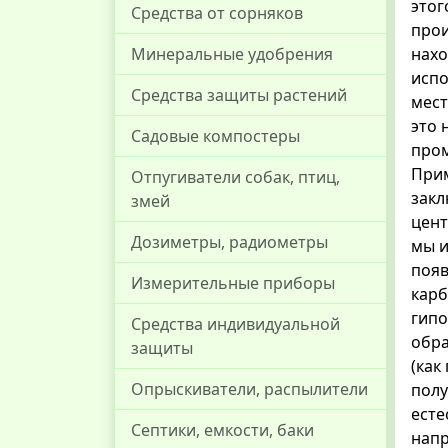
этог
Средства от сорняков
прои
Минеральные удобрения
нахо
испо
Средства защиты растений
мест
это 
Садовые компостеры
пром
Прим
Отпугиватели собак, птиц,
закл
змей
цент
Дозиметры, радиометры
мы и
появ
Измерительные приборы
карб
гипо
Средства индивидуальной
обра
защиты
(как
Опрыскиватели, распылители
полу
есте
Септики, емкости, баки
напр