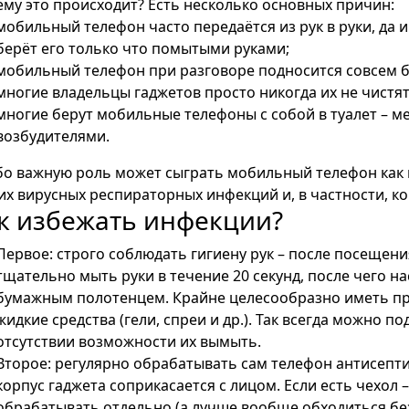
му это происходит? Есть несколько основных причин:
мобильный телефон часто передаётся из рук в руки, да и
берёт его только что помытыми руками;
мобильный телефон при разговоре подносится совсем бл
многие владельцы гаджетов просто никогда их не чистят
многие берут мобильные телефоны с собой в туалет – м
возбудителями.
о важную роль может сыграть мобильный телефон как 
их вирусных респираторных инфекций и, в частности, к
к избежать инфекции?
Первое: строго соблюдать гигиену рук – после посещени
тщательно мыть руки в течение 20 секунд, после чего н
бумажным полотенцем. Крайне целесообразно иметь при
жидкие средства (гели, спреи и др.). Так всегда можно п
отсутствии возможности их вымыть.
Второе: регулярно обрабатывать сам телефон антисепти
корпус гаджета соприкасается с лицом. Если есть чехол 
обрабатывать отдельно (а лучше вообще обходиться без