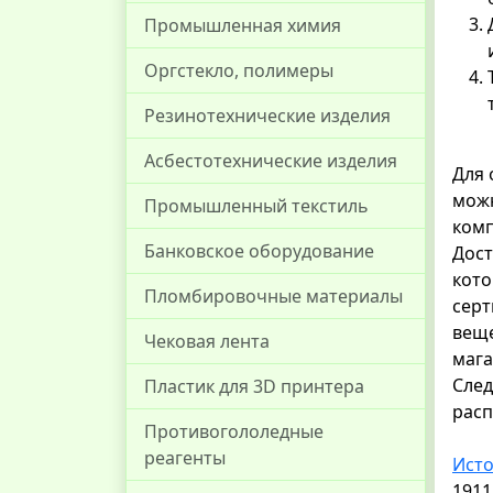
Промышленная химия
Оргстекло, полимеры
Резинотехнические изделия
Асбестотехнические изделия
Для 
можн
Промышленный текстиль
комп
Банковское оборудование
Дост
кото
Пломбировочные материалы
сер
веще
Чековая лента
мага
След
Пластик для 3D принтера
расп
Противогололедные
реагенты
Ист
1911