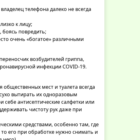
 владелец телефона далеко не всегда
изко к лицу;
, боясь повредить;
есто очень «богатое» различными
переносчик возбудителей гриппа,
оронавирусной инфекции COVID-19.
я общественных мест и туалета всегда
асухо вытирать их одноразовым
 себе антисептические салфетки или
оддерживать чистоту рук даже при
ческими средствами, особенно там, где
– то его при обработке нужно снимать и
 него).