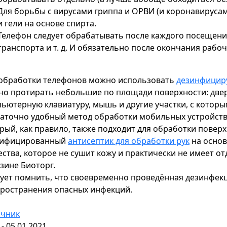
Для борьбы с вирусами гриппа и ОРВИ (и коронавирусам
и гели на основе спирта.
Телефон следует обрабатывать после каждого посещени
транспорта и т. д. И обязательно после окончания рабоч
обработки телефонов можно использовать
дезинфицир
о протирать небольшие по площади поверхности: двер
ьютерную клавиатуру, мышь и другие участки, с которы
аточно удобный метод обработки мобильных устройств 
рый, как правило, также подходит для обработки поверх
тифицированный
антисептик для обработки рук
на основ
ства, которое не сушит кожу и практически не имеет 
зине Биоторг.
ует помнить, что своевременно проведённая дезинфек
ространения опасных инфекций.
очник
 - 05.01.2021