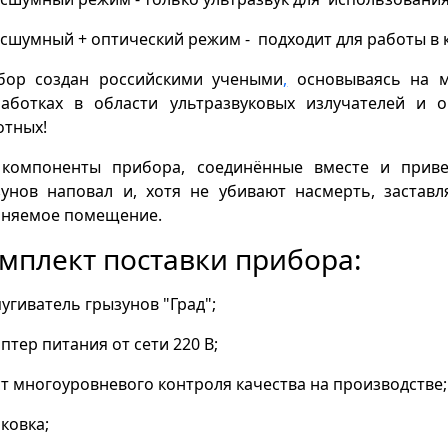
есшумный + оптический режим - подходит для работы в 
бор создан российскими учеными
,
основываясь на м
работках в области ультразвуковых излучателей и 
отных!
 компоненты прибора, соединённые вместе и приве
зунов наповал и, хотя не убивают насмерть, застав
аняемое помещение.
мплект поставки прибора:
пугиватель грызунов "Град";
аптер питания от сети 220 В;
ст многоуровневого контроля качества на производстве;
аковка;