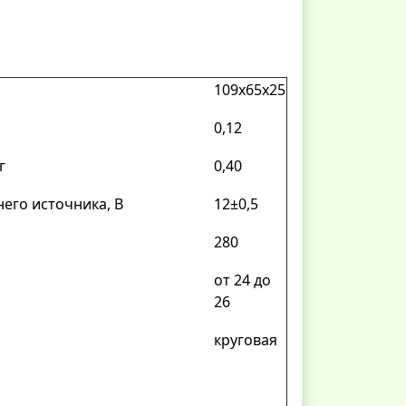
109х65х25
0,12
г
0,40
его источника, В
12±0,5
280
от 24 до
26
круговая