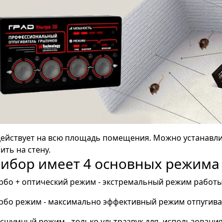
ействует на всю площадь помещения. Можно устанавли
ить на стену.
ибор имеет 4 основных режима
урбо + оптический режим - экстремальный режим работы
урбо режим - максимально эффективный режим отпугивани
есшумный режим - только ультразвук для использовани