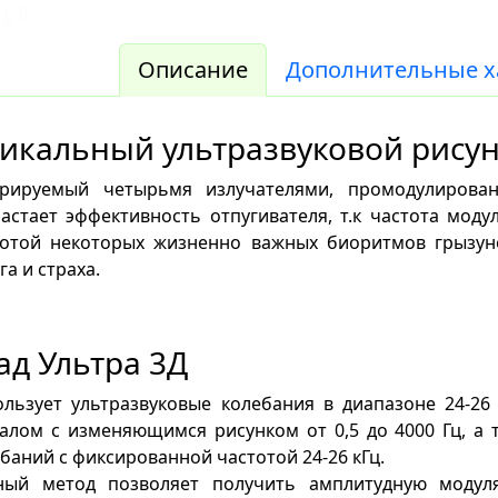
Описание
Дополнительные х
икальный ультразвуковой рису
ерируемый четырьмя излучателями, промодулирован
астает эффективность отпугивателя, т.к частота мод
тотой некоторых жизненно важных биоритмов грызуно
га и страха.
ад Ультра 3Д
ользует ультразвуковые колебания в диапазоне 24-26
алом с изменяющимся рисунком от 0,5 до 4000 Гц, а 
баний с фиксированной частотой 24-26 кГц.
ный метод позволяет получить амплитудную модул