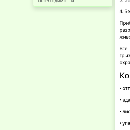
необходимости
4. Б
При
раз
жив
Все
гры
охр
Ко
• от
• ад
• ли
• уп