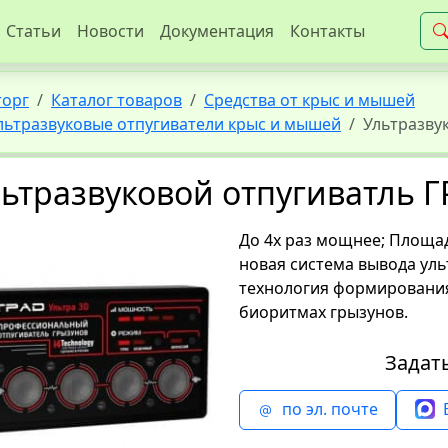
Статьи
Новости
Документация
Контакты
торг
Каталог товаров
Средства от крыс и мышей
льтразвуковые отпугиватели крыс и мышей
Ультразву
ьтразвуковой отпугиватль Г
До 4х раз мощнее; Площад
новая система вывода уль
технология формирования
биоритмах грызунов.
Задат
по эл. почте