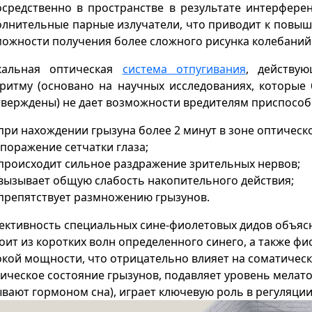
средственно в пространстве в результате интерфере
лнительные парные излучатели, что приводит к повы
ожности получения более сложного рисунка колебаний
кальная оптическая
система отпугивания
, действу
оритму (основано на научных исследованиях, которые
верждены) не дает возможности вредителям приспособ
при нахождении грызуна более 2 минут в зоне оптичес
поражение сетчатки глаза;
происходит сильное раздражение зрительных нервов;
вызывает общую слабость накопительного действия;
препятствует размножению грызунов.
ктивность специальных сине-фиолетовых дидов объясн
оит из коротких волн определенного синего, а также ф
кой мощности, что отрицательно влияет на соматическ
ическое состояние грызунов, подавляет уровень мелат
вают гормоном сна), играет ключевую роль в регуляции