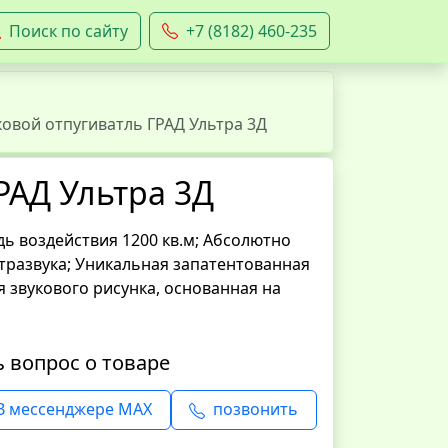
Поиск по сайту
+7 (8182) 460-235
ковой отпугиватль ГРАД Ультра 3Д
РАД Ультра 3Д
ь воздействия 1200 кв.м; Абсолютно
тразвука; Уникальная запатентованная
 звукового рисунка, основанная на
ь вопрос о товаре
В мессенджере MAX
позвонить