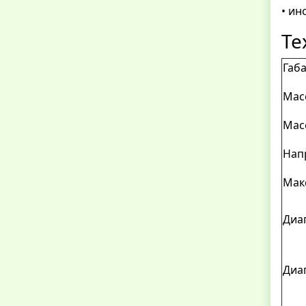
• ин
Те
Габ
Масс
Мас
Нап
Мак
Диа
Диа