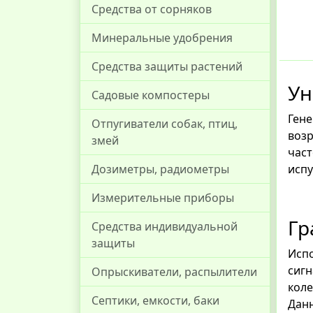
Средства от сорняков
Минеральные удобрения
Средства защиты растений
Ун
Садовые компостеры
Ген
Отпугиватели собак, птиц,
возр
змей
час
испу
Дозиметры, радиометры
Измерительные приборы
Гр
Средства индивидуальной
защиты
Исп
сигн
Опрыскиватели, распылители
коле
Септики, емкости, баки
Дан