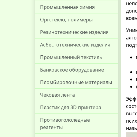
непо
Промышленная химия
допо
возм
Оргстекло, полимеры
Уни
Резинотехнические изделия
алг
Асбестотехнические изделия
подт
Промышленный текстиль
Банковское оборудование
Пломбировочные материалы
Чековая лента
Эффе
сост
Пластик для 3D принтера
высо
Противогололедные
псих
реагенты
назы