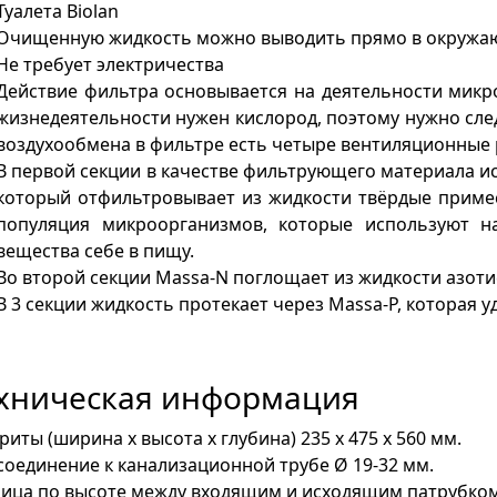
Туалета Biolan
Очищенную жидкость можно выводить прямо в окружа
Не требует электричества
Действие фильтра основывается на деятельности мик
жизнедеятельности нужен кислород, поэтому нужно сле
воздухообмена в фильтре есть четыре вентиляционные 
В первой секции в качестве фильтрующего материала и
который отфильтровывает из жидкости твёрдые приме
популяция микроорганизмов, которые используют н
вещества себе в пищу.
Во второй секции Маssа-N поглощает из жидкости азот
В 3 секции жидкость протекает через Маssa-P, которая у
хническая информация
риты (ширина x высота x глубина) 235 x 475 x 560 мм.
оединение к канализационной трубе Ø 19-32 мм.
ица по высоте между входящим и исходящим патрубком 