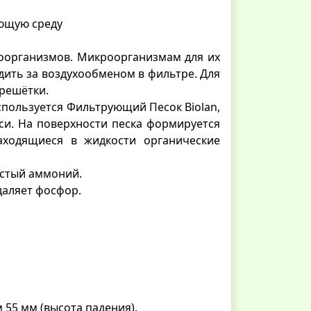
ющую среду
роорганизмов. Микроорганизмам для их
дить за воздухообменом в фильтре. Для
решётки.
спользуется Фильтрующий Песок Biolan,
си. На поверхности песка формируется
аходящиеся в жидкости органические
истый аммоний.
даляет фосфор.
55 мм (высота падения).