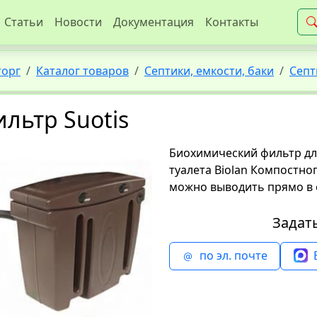
Статьи
Новости
Документация
Контакты
торг
Каталог товаров
Септики, емкости, баки
Септ
льтр Suotis
Биохимический фильтр для
туалета Biolan Компостно
можно выводить прямо в
Задат
по эл. почте