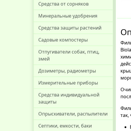
Средства от сорняков
Минеральные удобрения
Средства защиты растений
О
Садовые компостеры
Фил
Bio
Отпугиватели собак, птиц,
хими
змей
дейс
кры
Дозиметры, радиометры
мор
Измерительные приборы
Очи
Средства индивидуальной
посл
защиты
Филь
Опрыскиватели, распылители
так,
Септики, емкости, баки