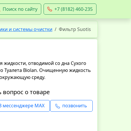
Поиск по сайту
+7 (8182) 460-235
ики и системы очистки
Фильтр Suotis
 жидкости, отводимой со дна Cухого
го Туалета Biolan. Очищенную жидкость
 окружающую среду.
ь вопрос о товаре
В мессенджере MAX
позвонить