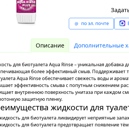
Задат
по эл. почте
Описание
Дополнительные х
ость для биотуалета Aqua Rinse – уникальная добавка д
печивающая более эффективный смыв. Поддерживает туа
уалета Aqua Rinse обеспечивает свежесть воды и арома
шает эффективность смыва с попутным снижением расх
щает внутреннюю поверхность унитаза при каждом смы
ротонкую защитную пленку.
еимущества жидкости для туале
жидкость для биотуалета ликвидирует неприятные запа
жидкость для биотуалета предотвращает появление тёмн