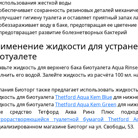
использования жесткой воды
обеспечивает сохранность резиновых деталей механи
улучшает гигиену туалета и оставляет приятный запах
обеззараживает воду в баке, предотвращая ее цветение 
предотвращает развитие болезнетворных бактерий
именение жидкости для устране
отуалете
вьте жидкость для верхнего бака биотуалета Aqua Rinse
лнить его водой. Залейте жидкость из расчёта 100 мл. н
ания Биоторг также предлагает использовать жидкость 
дкость для биотуалета
Thetford Aqua Kem Blue
для нижне
дкость для биотуалета
Thetford Aqua Kem Green
для ниж
же средство Тетфорд Аква Ринз Плюс подход
трорастворяющейся туалетной бумагой Thetford A
иализированном магазине Биоторг на ул. Свободы, 53.