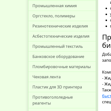
Промышленная химия
Оргстекло, полимеры
Резинотехнические изделия
Пр
Асбестотехнические изделия
би
Промышленный текстиль
Доба
Банковское оборудование
запо
Пломбировочные материалы
Комп
Чековая лента
- Жи
- Жи
Пластик для 3D принтера
Так
быс
Противогололедные
спец
реагенты