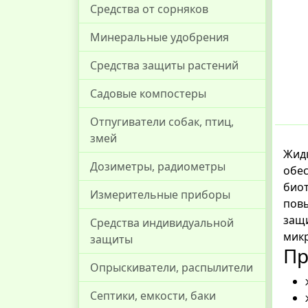
Средства от сорняков
Минеральные удобрения
Средства защиты растений
Садовые компостеры
Отпугиватели собак, птиц,
змей
Жидк
Дозиметры, радиометры
обес
биот
Измерительные приборы
повы
защи
Средства индивидуальной
мик
защиты
Пр
Опрыскиватели, распылители
Септики, емкости, баки