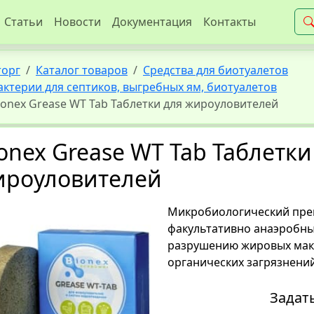
Статьи
Новости
Документация
Контакты
торг
Каталог товаров
Средства для биотуалетов
актерии для септиков, выгребных ям, биотуалетов
ionex Grease WT Tab Таблетки для жироуловителей
onex Grease WT Tab Таблетки
ироуловителей
Микробиологический препа
факультативно анаэробны
разрушению жировых мак
органических загрязнений
Задат