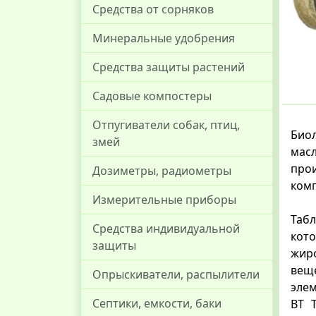
Средства от сорняков
Минеральные удобрения
Средства защиты растений
Садовые компостеры
Отпугиватели собак, птиц,
Биол
змей
мас
прои
Дозиметры, радиометры
комп
Измерительные приборы
Табл
Средства индивидуальной
кот
защиты
жир
вещ
Опрыскиватели, распылители
элем
Септики, емкости, баки
ВТ 