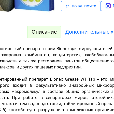
по эл. почте
Описание
Дополнительные х
огический препарат серии Bionex для жироуловителей
ложировых комбинатов, кондитерских, хлебобулочн
зводств, а так же ресторанов, пунктов общественного
лексов, и других пищевых предприятий.
етированный препарат Bionex Grease WT Tab – это: м
орого входит 8 факультативно анаэробных микроо
овых макромолекул в составе общих органических з
еств. При работе в сепараторах жиров, отстойника
ентах систем водоподготовки, таблетированный препар
Таб) способствует разрушению комплексных органиче