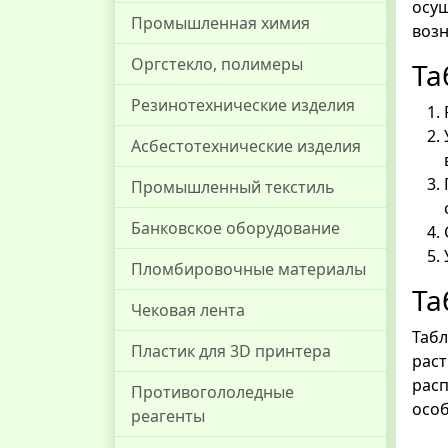
осущ
Промышленная химия
возн
Оргстекло, полимеры
Та
Резинотехнические изделия
Асбестотехнические изделия
Промышленный текстиль
Банковское оборудование
Пломбировочные материалы
Та
Чековая лента
Таб
Пластик для 3D принтера
рас
рас
Противогололедные
особ
реагенты