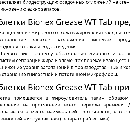
ествляет биодеструкцию осадочных отложений на стенк
икновению едких запахов.
блетки Bionex Grease WT Tab пр
Расщепление жирового отхода в жироуловителях, систе
Устранение запахов разложения пищевых проду
водоподготовки и водоотведения;
Препятствие процессу образования жировых и орга
систем сепарации жира и элементах перекачивающего 
Снижение уровня загрязнений в производственных и хо
Устранение гнилостной и патогенной микрофлоры.
блетки Bionex Grease WT Tab пр
летка помещается в жироуловитель таким образом
творение на протяжении всего периода времени. Д
полагается в месте наименьшей проточности, что оп
енностей жироуловителя (сепаратора/септика).