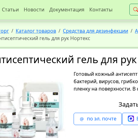
Статьи
Новости
Документация
Контакты
торг
Каталог товаров
Средства для дезинфекции
А
нтисептический гель для рук Нортекс
тисептический гель для рук
Готовый кожный антисепт
бактерий, вирусов, грибко
пленку на поверхности. В
Задат
по эл. почте