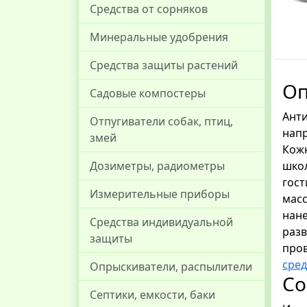
Средства от сорняков
Минеральные удобрения
Средства защиты растений
Оп
Садовые компостеры
Анти
Отпугиватели собак, птиц,
напр
змей
Кожн
школ
Дозиметры, радиометры
гост
Измерительные приборы
масс
нане
Средства индивидуальной
разв
защиты
про
сред
Опрыскиватели, распылители
Со
Септики, емкости, баки