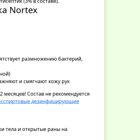
исептик (3% в составе).
а Nortex
ятствует размножению бактерий,
ьной)
ажняют и смягчают кожу рук
2 месяцев! Состав не рекомендуется
есспиртовые дезинфицирующие
ки тела и открытые раны на