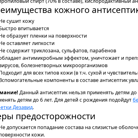
ропиловый спирт (70% в составе), кислородактивный ант
еимущества кожного антисептик
Не сушит кожу
Быстро впитывается
Не образует пленки на поверхности
Не оставляет липкости
Не содержит триклозана, сульфатов, парабенов
обладает антимикробным эффектом, уничтожает и преп
вирусов, болезнетворных микроорганизмов
Подходит для всех типов кожи (в т.ч. сухой и чувствител
Вспомогательные компоненты в составе антисептик увл
мание!
Данный антисептик нельзя применять детям до 
енять детям до 6 лет. Для детей с рождения подойдут
б
етки Дезавид
.
ры предосторожности
Не допускается попадание состава на слизистые оболоч
поверхности кожи.