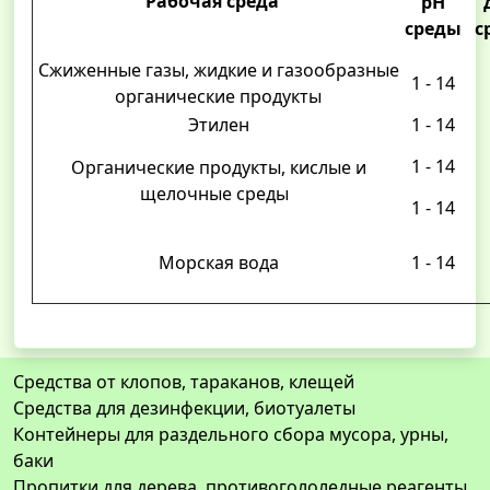
Рабочая среда
рН
среды
с
Сжиженные газы, жидкие и газообразные
1 - 14
органические продукты
Этилен
1 - 14
1 - 14
Органические продукты, кислые и
щелочные среды
1 - 14
Морская вода
1 - 14
Средства от клопов, тараканов, клещей
Средства для дезинфекции, биотуалеты
Контейнеры для раздельного сбора мусора, урны,
баки
Пропитки для дерева, противогололедные реагенты