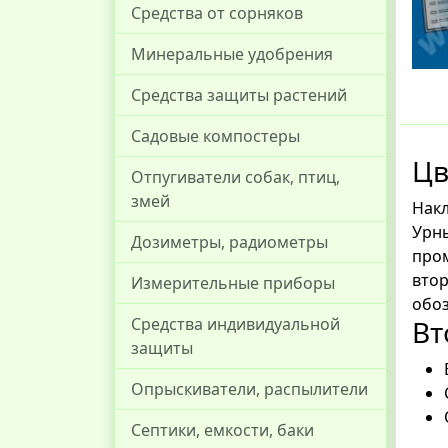
Средства от сорняков
Минеральные удобрения
Средства защиты растений
Садовые компостеры
Цв
Отпугиватели собак, птиц,
змей
Накл
Урны
Дозиметры, радиометры
про
вто
Измерительные приборы
обоз
Вт
Средства индивидуальной
защиты
Опрыскиватели, распылители
Септики, емкости, баки