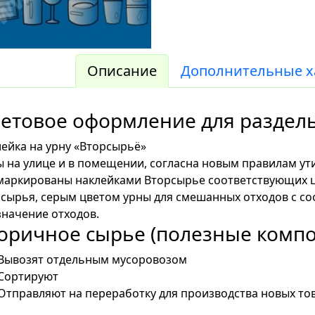
Описание
Дополнительные х
етовое оформление для раздель
ейка на урну «Вторсырьё»
 на улице и в помещении, согласна новым правилам у
маркированы наклейками Вторсырье соответствующих ц
рсырья, серым цветом урны для смешанных отходов с 
начение отходов.
оричное сырье (полезные компо
Вывозят отдельным мусоровозом
Сортируют
Отправляют на переработку для производства новых то