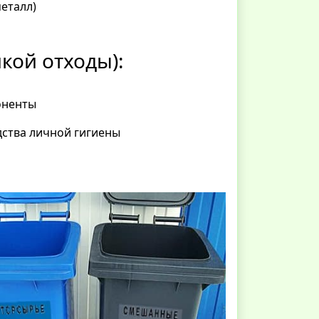
металл)
кой отходы):
оненты
дства личной гигиены