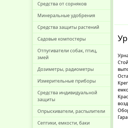
Средства от сорняков
Минеральные удобрения
Средства защиты растений
Ур
Садовые компостеры
Отпугиватели собак, птиц,
Урна
змей
Стой
выпо
Дозиметры, радиометры
Оста
Измерительные приборы
Креп
емк
Средства индивидуальной
Крас
защиты
возд
Обор
Опрыскиватели, распылители
Гара
Септики, емкости, баки