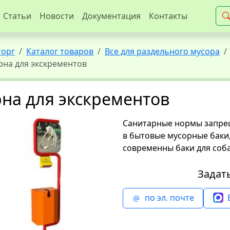
Статьи
Новости
Документация
Контакты
торг
Каталог товаров
Все для раздельного мусора
рна для экскрементов
на для экскрементов
Санитарные нормы запре
в бытовые мусорные баки
современны баки для соб
Задат
по эл. почте