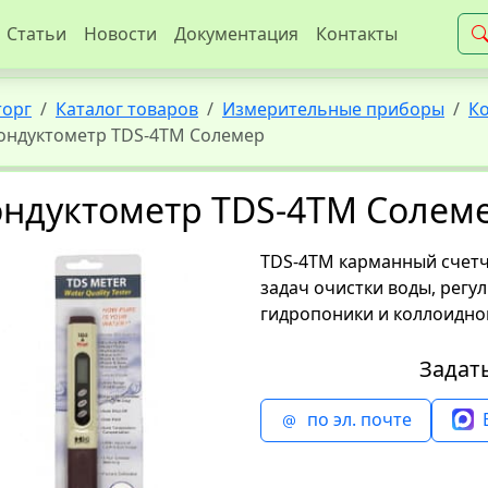
Статьи
Новости
Документация
Контакты
торг
Каталог товаров
Измерительные приборы
К
ондуктометр TDS-4TM Солемер
ондуктометр TDS-4TM Солем
TDS-4TM карманный счетч
задач очистки воды, регу
гидропоники и коллоидно
Задат
по эл. почте