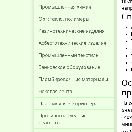
такж
Промышленная химия
напр
Сп
Оргстекло, полимеры
Резинотехнические изделия
Асбестотехнические изделия
Промышленный текстиль
Банковское оборудование
Пломбировочные материалы
Ос
пр
Чековая лента
На с
Пластик для 3D принтера
она 
Противогололедные
140х
реагенты
мини
отоб