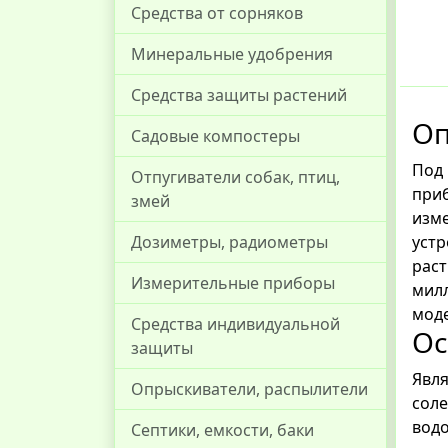
Средства от сорняков
Минеральные удобрения
Средства защиты растений
Оп
Садовые компостеры
Под 
Отпугиватели собак, птиц,
при
змей
изме
устр
Дозиметры, радиометры
раст
Измерительные приборы
милл
моде
Средства индивидуальной
Ос
защиты
Явля
Опрыскиватели, распылители
соле
водо
Септики, емкости, баки