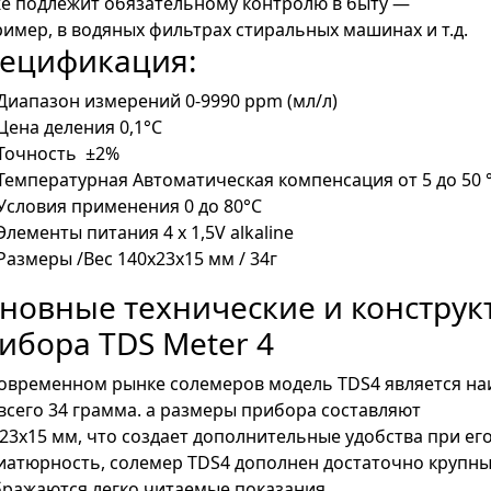
е подлежит обязательному контролю в быту —
имер, в водяных фильтрах стиральных машинах и т.д.
ецификация:
Диапазон измерений 0-9990 ppm (мл/л)
Цена деления 0,1°C
Точность ±2%
Температурная Автоматическая компенсация от 5 до 50 
Условия применения 0 до 80°C
Элементы питания 4 x 1,5V alkaline
Размеры /Вес 140х23х15 мм / 34г
новные технические и конструк
ибора TDS Meter 4
овременном рынке солемеров модель TDS4 является на
всего 34 грамма. а размеры прибора составляют
23х15 мм, что создает дополнительные удобства при ег
атюрность, солемер TDS4 дополнен достаточно крупны
ражаются легко читаемые показания.