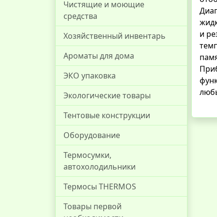
Чистящие и моющие
Диап
средства
жидк
и ре
Хозяйственный инвентарь
темп
Ароматы для дома
памя
Приб
ЭКО упаковка
фун
любы
Экологические товары
Тентовые конструкции
Оборудование
Термосумки,
автохолодильники
Термосы THERMOS
Товары первой