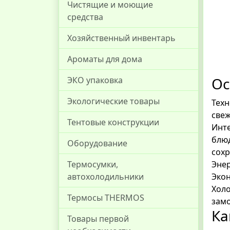
Чистящие и моющие
средства
Хозяйственный инвентарь
Ароматы для дома
Ос
ЭКО упаковка
Экологические товары
Техн
свеж
Тентовые конструкции
Инте
блюд
Оборудование
сохр
Энер
Термосумки,
Экон
автохолодильники
Холо
Термосы THERMOS
замо
Ка
Товары первой