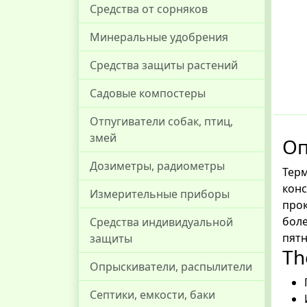
Средства от сорняков
Минеральные удобрения
Средства защиты растений
Садовые компостеры
Отпугиватели собак, птиц,
змей
Оп
Дозиметры, радиометры
Терм
конс
Измерительные приборы
прок
боле
Средства индивидуальной
пятн
защиты
Th
Опрыскиватели, распылители
Септики, емкости, баки