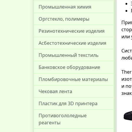
Промышленная химия
Оргстекло, полимеры
Приг
стор
Резинотехнические изделия
или 
Асбестотехнические изделия
Сист
Промышленный текстиль
люби
Банковское оборудование
Ther
изо
Пломбировочные материалы
и по
Чековая лента
знак
Пластик для 3D принтера
Противогололедные
реагенты