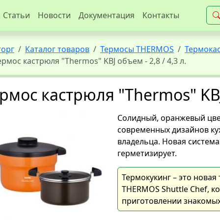
Статьи
Новости
Документация
Контакты
торг
Каталог товаров
Термосы THERMOS
Термокас
ермос кастрюля "Thermos" KBJ объем - 2,8 / 4,3 л.
рмос кастрюля "Thermos" KBJ 
Солидный, оранжевый цве
современных дизайнов кух
владельца. Новая систем
герметизирует.
Термокукинг – это новая
THERMOS Shuttle Chef, к
приготовлении знакомых 