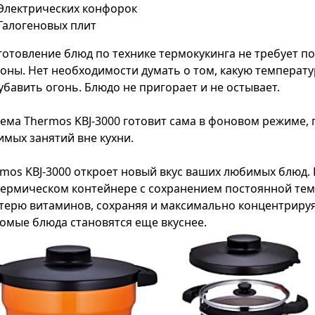
Электрических конфорок
Галогеновых плит
отовление блюд по технике термокукинга не требует п
оны. Нет необходимости думать о том, какую температу
убавить огонь. Блюдо не пригорает и не остывает.
ема Thermos KBJ-3000 готовит сама в фоновом режиме, 
мых занятий вне кухни.
mos KBJ-3000 откроет новый вкус ваших любимых блюд.
термическом контейнере с сохранением постоянной те
терю витаминов, сохраняя и максимально концентрируя
омые блюда становятся еще вкуснее.