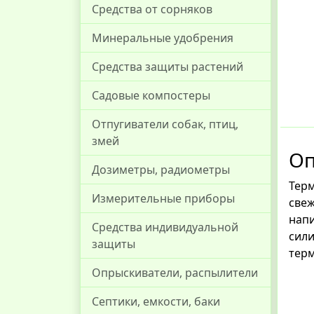
Средства от сорняков
Минеральные удобрения
Средства защиты растений
Садовые компостеры
Отпугиватели собак, птиц,
змей
Оп
Дозиметры, радиометры
Терм
Измерительные приборы
свеж
напи
Средства индивидуальной
сили
защиты
терм
Опрыскиватели, распылители
Септики, емкости, баки