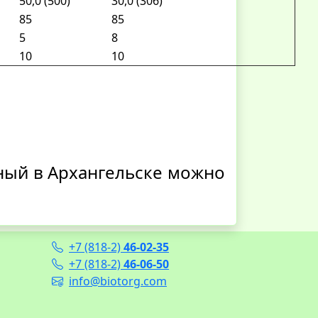
50,0 (500)
30,0 (306)
85
85
5
8
10
10
ный в Архангельске можно
+7 (818-2)
46-02-35
+7 (818-2)
46-06-50
info@biotorg.com