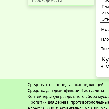
Про
необходимости
Тем
Изм
Отн
Моро
Плот
Твёр
Ку
в 
Средства от клопов, тараканов, клещей
Средства для дезинфекции, биотуалеты
Контейнеры для раздельного сбора мусор
Пропитки для дерева, противогололедны
Адрес: 163000, г. Архангельск, ул. Свободы,