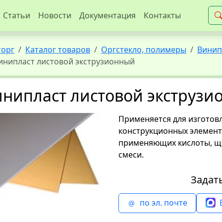
Статьи
Новости
Документация
Контакты
торг
Каталог товаров
Оргстекло, полимеры
Винип
инипласт листовой экструзионный
нипласт листовой экструзи
Применяется для изготов
конструкционных элемент
применяющих кислоты, ще
смеси.
Задат
по эл. почте