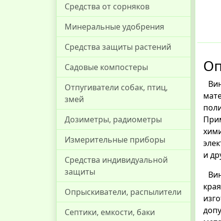
Средства от сорняков
Минеральные удобрения
Средства защиты растений
Оп
Садовые компостеры
Вин
Отпугиватели собак, птиц,
мат
змей
поли
При
Дозиметры, радиометры
хим
Измерительные приборы
эле
и др
Средства индивидуальной
защиты
Вин
кра
Опрыскиватели, распылители
изг
доп
Септики, емкости, баки