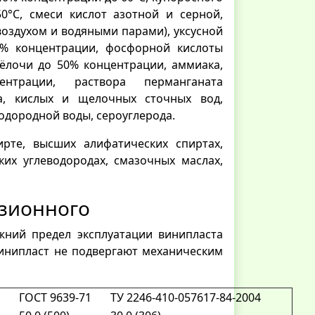
0°С, смеси кислот азотной и серной,
воздухом и водяными парами), уксусной
0% концентрации, фосфорной кислоты
ёлочи до 50% концентрации, аммиака,
нтрации, раствора перманганата
на, кислых и щелочных сточных вод,
одородной воды, сероуглерода.
те, высших алифатических спиртах,
ких углеводородах, смазочных маслах,
узионного
жний предел эксплуатации винипласта
 винипласт не подвергают механическим
ГОСТ 9639-71
ТУ 2246-410-057617-84-2004