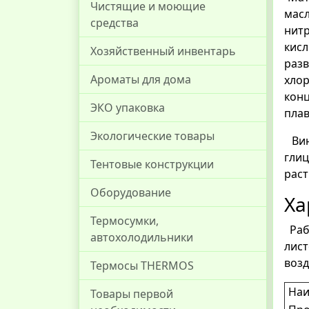
Чистящие и моющие
мас
средства
нитр
кис
Хозяйственный инвентарь
раз
Ароматы для дома
хло
кон
ЭКО упаковка
плав
Экологические товары
Вин
глиц
Тентовые конструкции
раст
Оборудование
Ха
Термосумки,
Раб
автохолодильники
лист
возд
Термосы THERMOS
Наи
Товары первой