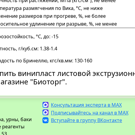
чность при растяжении, МПа (кгс/см²), не менее
пература размягчения по Вика, °С, не ниже
енение размеров при прогреве, %, не более
осительное удлинение при разрыве, %, не менее
зостойкость, °C, до: -15
ность, г/куб.см: 1.38-1.4
дость по Бринеллю, кгс/кв.мм: 130-160
пить винипласт листовой экструзион
магазине "Биоторг".
Консультация эксперта в MAX
Подписывайтесь на канал в MAX
а, урны, баки
Вступайте в группу ВКонтакте
е реагенты
 53