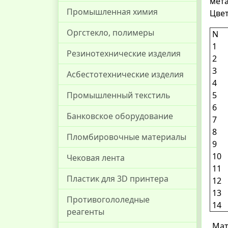
мет
Промышленная химия
Цвет
Оргстекло, полимеры
N
1
Резинотехнические изделия
2
3
Асбестотехнические изделия
4
5
Промышленный текстиль
6
Банковское оборудование
7
8
Пломбировочные материалы
9
10
Чековая лента
11
Пластик для 3D принтера
12
13
Противогололедные
14
реагенты
Мате