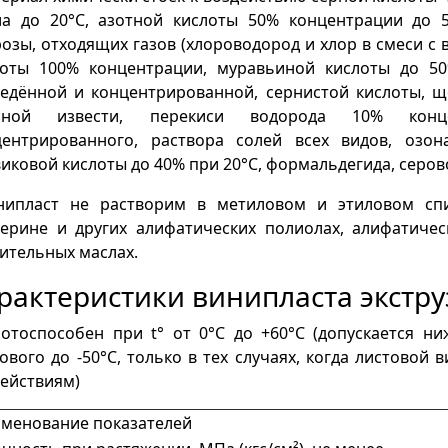
ла до 20°С, азотной кислоты 50% концентрации до 5
озы, отходящих газов (хлороводород и хлор в смеси с 
лоты 100% концентрации, муравьиной кислоты до 5
ведённой и концентрированной, сернистой кислоты, щ
рной извести, перекиси водорода 10% конце
центрированного, раствора солей всех видов, озо
иковой кислоты до 40% при 20°С, формальдегида, серов
ипласт не растворим в метиловом и этиловом спир
ерине и других алифатических полиолах, алифатичес
ительных маслах.
рактеристики винипласта экстр
отоспособен при t° от 0°С до +60°С (допускается ни
ового до -50°С, только в тех случаях, когда листовой
ействиям)
менование показателей